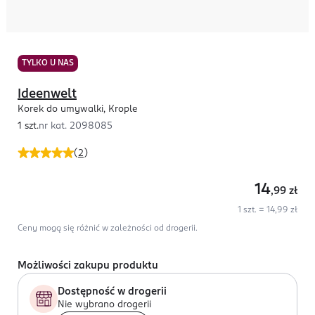
TYLKO U NAS
Ideenwelt
Korek do umywalki, Krople
1 szt.
nr kat.
2098085
(
2
)
14
,99
zł
1 szt. = 14,99 zł
Ceny mogą się różnić w zależności od drogerii.
Możliwości zakupu produktu
Dostępność w drogerii
Nie wybrano drogerii