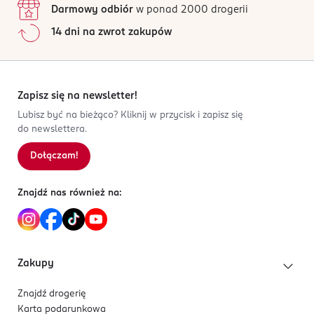
Darmowy odbiór
w ponad 2000 drogerii
Jak działają opinie?
14 dni na zwrot zakupów
5
0
%
4
0
%
3
0
%
2
0
%
Zapisz się na newsletter!
1
0
%
Lubisz być na bieżąco? Kliknij w przycisk i zapisz się
do newslettera.
Dołączam!
Sortowanie wg
data: od najnowszej
Znajdź nas również na:
Zakupy
Znajdź drogerię
Karta podarunkowa