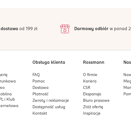
5
5
/5
4
3
26 opinii
podstawie
inie są zweryfikowane zakupem.
ykolwiek składnik preparatu.
2
 dostawa
od 199 zł
Darmowy odbiór
w ponad 2
1
rcji.
 należy stosować zróżnicowaną dietę i prowadzić zdrowy tryb ży
 substytut (zamiennik) zróżnicowanej diety.
Obsługa klienta
Rossmann
Nas
łych dzieci.
erię
FAQ
O firmie
No
arunkowa
Pomoc
Kariera
Me
owo
Dostawa
CSR
Mam
mobilna
Płatność
Ekspansja
Pom
L i Klub
Zwroty i reklamacje
Biuro prasowe
nternetowa
Dostępność usług
Złóż ofertę
Kontakt
Inspiracje