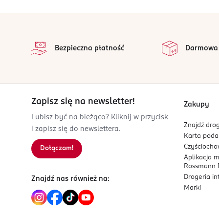
stopka
OSTRZEŻENIA DOTYCZĄCE BEZPIECZEŃSTWA
na 
Wszystkie op
Nie stosować w przypadku nadwrażliwości na któr
Bezpieczna płatność
Darmowa
Nie należy przekraczać zalecanej dziennej po
Dla utrzymania prawidłowego stanu zdrowia
Suplement diety nie może być stosowany jak
Przechowywać w temperaturze pokojowej.
Zapisz się na newsletter!
Zakupy
Chronić od światła i wilgoci.
Lubisz być na bieżąco? Kliknij w przycisk
Przechowywać w sposób niedostępny dla ma
Znajdź drog
i zapisz się do newslettera.
Karta pod
PRODUCENT/PODMIOT ODPOWIEDZIALNY
Czyścioch
Dołączam!
PCF PROCEFAR (HASCO)
Aplikacja 
UL.Żmigrodzka 242 F
Rossmann P
51315
Drogeria i
Znajdź nas również na:
Marki
Kod EAN
5 904055 002536