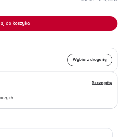
aj do koszyka
Wybierz drogerię
Szczegóły
oczych