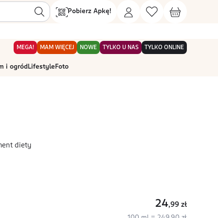
Pobierz Apkę!
MEGA!
MAM WIĘCEJ
NOWE
TYLKO U NAS
TYLKO ONLINE
 i ogród
Lifestyle
Foto
ment diety
24
,99
zł
100 ml = 249,90 zł