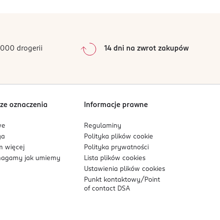
0
%
0
%
0
%
0
%
000 drogerii
14 dni na zwrot zakupów
0
%
cia.
Sortowanie wg
data: od najnowszej
ze oznaczenia
Informacje prawne
we
Regulaminy
ga
Polityka plików
cookie
 więcej
Polityka prywatności
agamy jak umiemy
Lista plików
cookies
Ustawienia plików
cookies
Punkt kontaktowy/
Point
of contact DSA