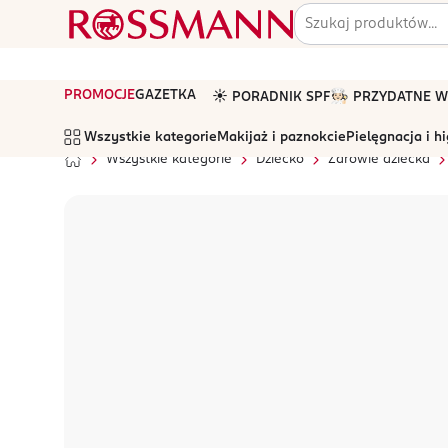
PROMOCJE
GAZETKA
☀️ PORADNIK SPF
🧑🏻‍🍳 PRZYDATNE
Wszystkie kategorie
Makijaż i paznokcie
Pielęgnacja i h
Wszystkie kategorie
Dziecko
Zdrowie dziecka