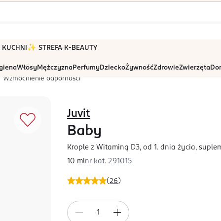
 W KUCHNI
✨ STREFA K-BEAUTY
igiena
Włosy
Mężczyzna
Perfumy
Dziecko
Żywność
Zdrowie
Zwierzęta
Dom
Wzmocnienie odporności
Juvit
Baby
Krople z Witaminą D3, od 1. dnia życia, suple
10 ml
nr kat.
291015
(
26
)