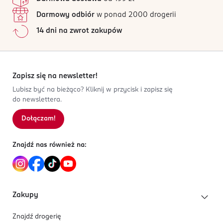
PRODUCENT/PODMIOT ODPOWIEDZIALNY
Darmowy odbiór
w ponad 2000 drogerii
A.S.Watson (Trading) Macao Commercial
14 dni na zwrot zakupów
Avenida Amizada, NO.1023,
01 Andar VI, Edif
Kod EAN
Zapisz się na newsletter!
6 941607 329122
Lubisz być na bieżąco? Kliknij w przycisk i zapisz się
do newslettera.
Dołączam!
Znajdź nas również na:
Zakupy
Znajdź drogerię