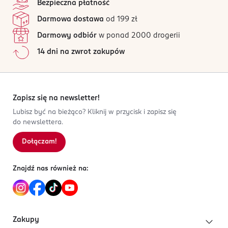
poniżej 36 miesięcy. Połknięcie małych części grozi
Bezpieczna płatność
2 opinii
na podstawie
uduszeniem.
Darmowa dostawa
od 199 zł
Wszystkie opinie są zweryfikowane zakupem.
PRODUCENT/PODMIOT ODPOWIEDZIALNY
Darmowy odbiór
w ponad 2000 drogerii
Jak działają opinie?
Dirk Rossmann GmbH
14 dni na zwrot zakupów
Isernhägener Straße 16
5
0
%
30938
4
0
%
Burgwedel
3
0
%
product@rossmann.info
2
0
%
Zapisz się na newsletter!
48426139700
1
0
%
Lubisz być na bieżąco? Kliknij w przycisk i zapisz się
DE-Niemcy
do newslettera.
Kod EAN
Dołączam!
Sortowanie wg
data: od najnowszej
6 941607 356173
Znajdź nas również na:
Zakupy