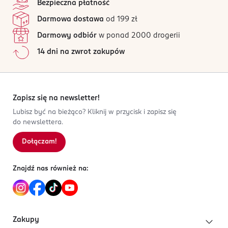
Bezpieczna płatność
Dirk Rossmann GmbH
4 opinii
na podstawie
Darmowa dostawa
od 199 zł
Isernhägener Straße 16
Wszystkie opinie są zweryfikowane zakupem.
30938
Darmowy odbiór
w ponad 2000 drogerii
Jak działają opinie?
Burgwedel
14 dni na zwrot zakupów
product@rossmann.info
5
0
%
48426139700
4
0
%
DE-Niemcy
3
0
%
2
0
%
Zapisz się na newsletter!
Kod EAN
1
0
%
Lubisz być na bieżąco? Kliknij w przycisk i zapisz się
6 941607 329214
do newslettera.
Dołączam!
Sortowanie wg
data: od najnowszej
Znajdź nas również na:
Zakupy