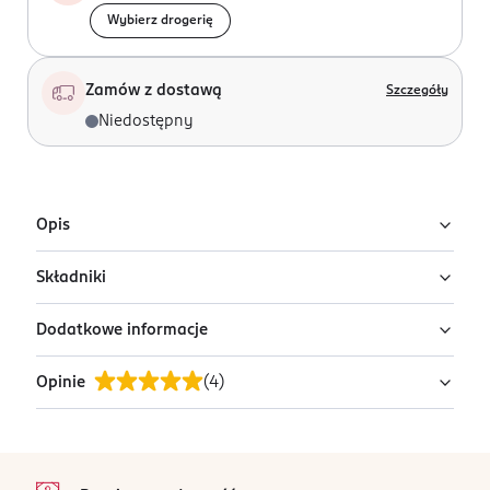
Wybierz drogerię
Zamów z dostawą
Szczegóły
Niedostępny
Opis
Składniki
Piłka dmuchana do wody i ogrodu.
Dodatkowe informacje
PVC
Opinie
(
4
)
OSTRZEŻENIA DOTYCZĄCE BEZPIECZEŃSTWA
Używać tylko pod odpowiednim nadzorem. Nie celować
w oczy i twarz.
5
stopka
/5
PRODUCENT/PODMIOT ODPOWIEDZIALNY