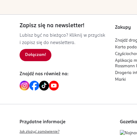
Zapisz się na newsletter!
Zakupy
Lubisz być na bieżąco? Kliknij w przycisk
Znajdź drog
i zapisz się do newslettera.
Karta pod
Czyścioch
Dołączam!
Aplikacja 
Rossmann P
Drogeria i
Znajdź nas również na:
Marki
Przydatne informacje
Gazetk
Jak złożyć zamówienie?