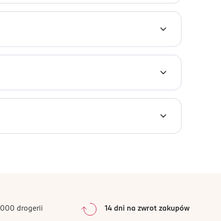
y dorosłej. Nieodpowiednie dla dzieci w wieku
0
%
0
%
0
%
0
%
000 drogerii
14 dni na zwrot zakupów
0
%