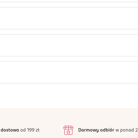
ch o średnicy 56cm. Odpowiednie dla dzieci w wieku 3-6 lat.
 której dziecko wyczuwa dno pod nogami oraz pod nadzorem osob
zi uduszeniem.
Jak działają opinie?
5
5
/5
4
3
3 opinii
 podstawie
inie są zweryfikowane zakupem.
2
 dostawa
od 199 zł
Darmowy odbiór
w ponad 2
1