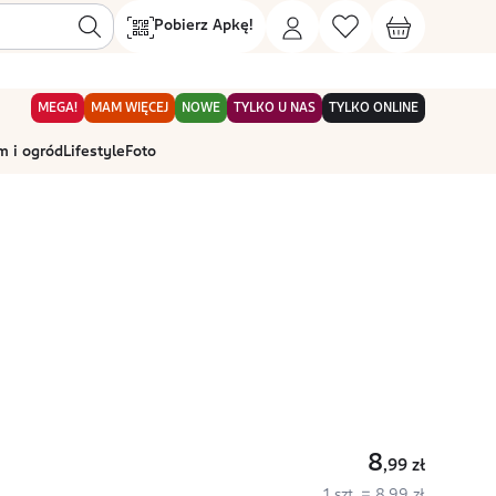
Pobierz Apkę!
MEGA!
MAM WIĘCEJ
NOWE
TYLKO U NAS
TYLKO ONLINE
 i ogród
Lifestyle
Foto
8
,99
zł
1 szt. = 8,99 zł