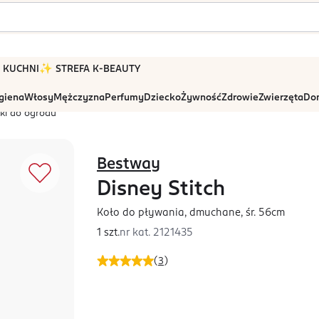
 W KUCHNI
✨ STREFA K-BEAUTY
igiena
Włosy
Mężczyzna
Perfumy
Dziecko
Żywność
Zdrowie
Zwierzęta
Dom
ki do ogrodu
Bestway
Disney Stitch
Koło do pływania, dmuchane, śr. 56cm
1 szt.
nr kat.
2121435
(
3
)