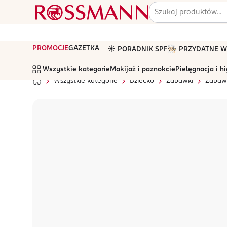
PROMOCJE
GAZETKA
☀️ PORADNIK SPF
🧑🏻‍🍳 PRZYDATNE
Wszystkie kategorie
Makijaż i paznokcie
Pielęgnacja i h
Wszystkie kategorie
Dziecko
Zabawki
Zabaw