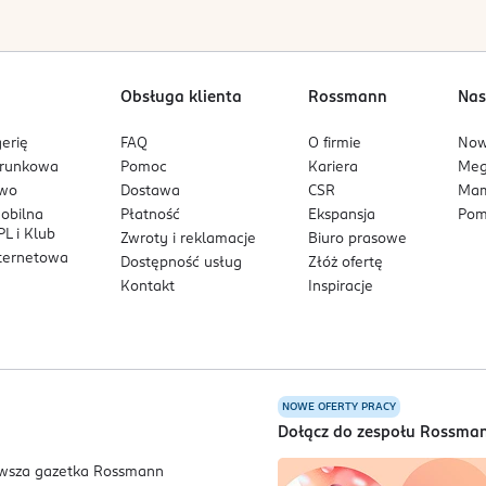
Obsługa klienta
Rossmann
Nas
erię
FAQ
O firmie
No
arunkowa
Pomoc
Kariera
Me
owo
Dostawa
CSR
Mam
mobilna
Płatność
Ekspansja
Pom
L i Klub
Zwroty i reklamacje
Biuro prasowe
nternetowa
Dostępność usług
Złóż ofertę
Kontakt
Inspiracje
NOWE OFERTY PRACY
a
Dołącz do zespołu Rossma