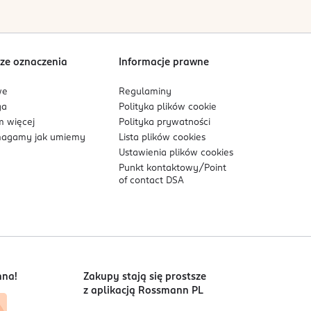
Sortowanie wg
data: od najnowszej
ze oznaczenia
Informacje prawne
we
Regulaminy
ga
Polityka plików
cookie
 więcej
Polityka prywatności
agamy jak umiemy
Lista plików
cookies
Ustawienia plików
cookies
Punkt kontaktowy/
Point
of contact DSA
nna!
Zakupy stają się prostsze
z aplikacją Rossmann PL