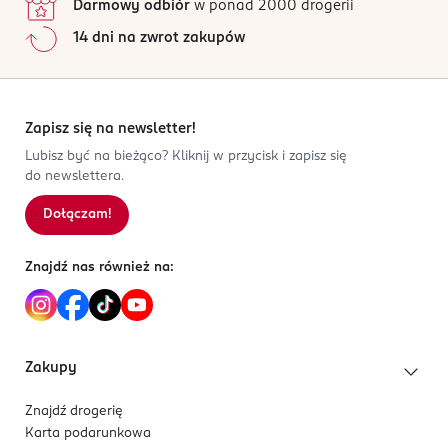
Darmowy odbiór
w ponad 2000 drogerii
pętelka ułatwiająca wkładanie i wyjmowanie.
14 dni na zwrot zakupów
Korzyści stosowania kulek gejszy:
poprawa kontroli pęcherza,
intensyfikacja doznań seksualnych,
Zapisz się na newsletter!
profilaktyka przeciwko obniżeniu narządów
rodnych.
Lubisz być na bieżąco? Kliknij w przycisk i zapisz się
do newslettera.
Jak używać produktu?
Dołączam!
Wystarczy nosić kulki podczas codziennych
aktywności; pracy, ćwiczeń, czy spacerów.
Znajdź nas również na:
Już krótki 15-minutowy trening z wykorzystaniem
Satisfyer Strengthening Balls wykonywany codziennie
przyczynia się do trwałego wzmocnienia mięśnia dna
miednicy.
Zakupy
Znajdź drogerię
Karta podarunkowa