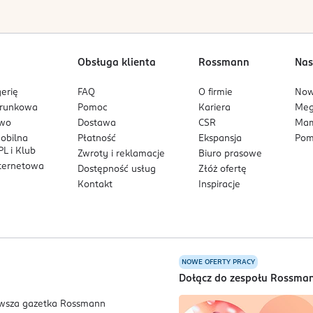
Obsługa klienta
Rossmann
Nas
erię
FAQ
O firmie
No
arunkowa
Pomoc
Kariera
Me
owo
Dostawa
CSR
Mam
mobilna
Płatność
Ekspansja
Pom
L i Klub
Zwroty i reklamacje
Biuro prasowe
nternetowa
Dostępność usług
Złóż ofertę
Kontakt
Inspiracje
NOWE OFERTY PRACY
a
Dołącz do zespołu Rossma