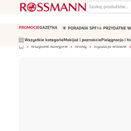
PROMOCJE
GAZETKA
☀️ PORADNIK SPF
🧑🏻‍🍳 PRZYDATNE
Wszystkie kategorie
Makijaż i paznokcie
Pielęgnacja i h
Wszystkie kategorie
Włosy
Stylizacja włosów