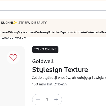
 W KUCHNI
✨ STREFA K-BEAUTY
igiena
Włosy
Mężczyzna
Perfumy
Dziecko
Żywność
Zdrowie
Zwierzęta
Dom
Żele do włosów
TYLKO ONLINE
Goldwell
Stylesign Texture
Żel do stylizacji włosów, utrwalający i zwięks
150 ml
nr kat.
2115459