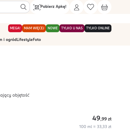
Pobierz Apkę!
MEGA!
MAM WIĘCEJ
NOWE
TYLKO U NAS
TYLKO ONLINE
 i ogród
Lifestyle
Foto
zający objętość
49
,99
zł
100 ml = 33,33 zł