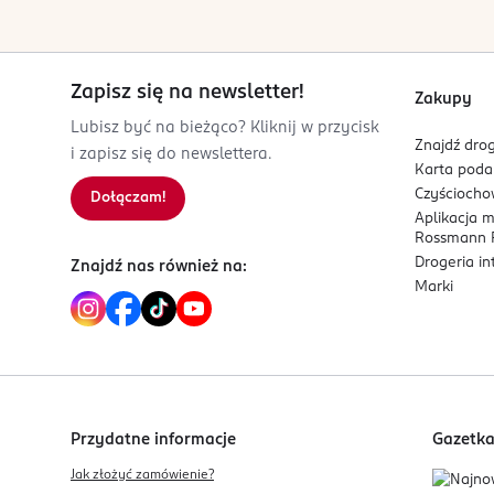
4 021609 520337
Zapisz się na newsletter!
Zakupy
Lubisz być na bieżąco? Kliknij w przycisk
Znajdź drog
i zapisz się do newslettera.
Karta pod
Czyścioch
Dołączam!
Aplikacja 
Rossmann P
Drogeria i
Znajdź nas również na:
Marki
Przydatne informacje
Gazetk
Jak złożyć zamówienie?