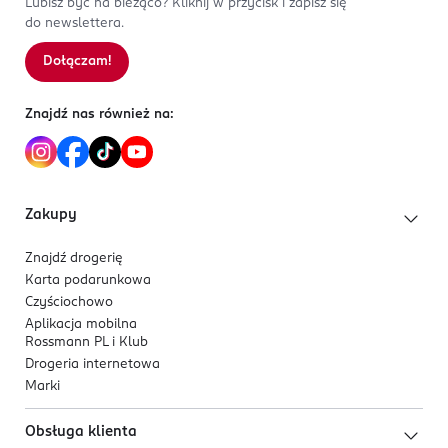
Lubisz być na bieżąco? Kliknij w przycisk i zapisz się
do newslettera.
Kod EAN
9 000101 758764
Dołączam!
Sortowanie wg
data: od najnowszej
Znajdź nas również na:
Zakupy
Znajdź drogerię
Karta podarunkowa
Czyściochowo
Aplikacja mobilna
Rossmann PL i Klub
Drogeria internetowa
Marki
Obsługa klienta