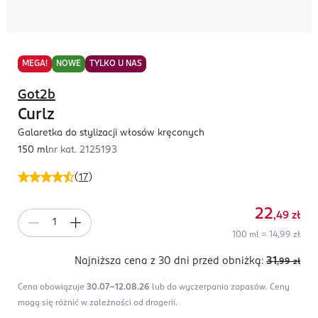
MEGA!
NOWE
TYLKO U NAS
Got2b
Curlz
Galaretka do stylizacji włosów kręconych
150 ml
nr kat.
2125193
(
17
)
22
,49
zł
100 ml = 14,99 zł
Najniższa cena z 30 dni
przed obniżką:
31
,99
zł
Cena obowiązuje
30.07-12.08.26
lub do wyczerpania zapasów.
Ceny
mogą się różnić w zależności od drogerii.