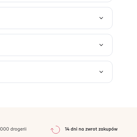
admiar sebum. Pozostawia skórę odświeżoną i
Isethionate, Glycerin, Sodium Chloride, Camellia
unus Mume Fruit Extract, Vaccinium Angustifolium
Sodium Isethionate, Citric Acid, Butylene Glycol,
lene Glycol Laurate, Sodium Citrate, Disodium
zmywania makijażu.
0
%
0
%
0
%
0
%
000 drogerii
14 dni na zwrot zakupów
0
%