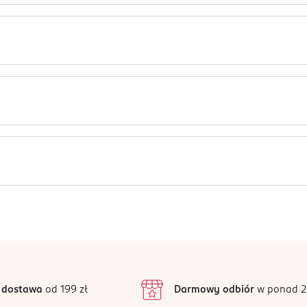
 o niskim pH. Delikatnie usuwa wszelkie zanieczyszczenia oraz n
ydroxysultaine, Phaseolus Radiatus Seed Extract, Sodium Cocoyl 
j śliwki)
, Nelumbo Nucifera Flower Extract, Oryza Sativa (Rice) Extract, Pr
nium Chloride, Coconut Acid, Ethylhexylglycerin, Caprylyl Glycol, 
 Ternatea Flower Extract, Garcinia Mangostana Peel Extract, Propy
ie i delikatnie masuj twarz. ​Zmyj letnią wodą.
 (olejku oczyszczającego, balsamu, itp.) jako pierwszego etapu 
Jak działają opinie?
5
4,9
/5
4
3
14 opinii
podstawie
inie są zweryfikowane zakupem.
2
 dostawa
od 199 zł
Darmowy odbiór
w ponad 2
1