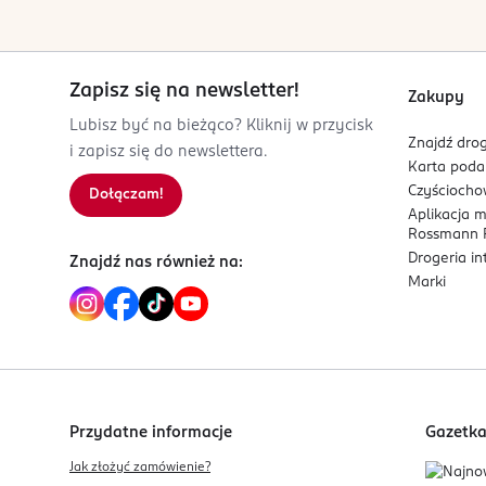
Zapisz się na newsletter!
Zakupy
Lubisz być na bieżąco? Kliknij w przycisk
Znajdź drog
i zapisz się do newslettera.
Karta pod
Czyścioch
Dołączam!
Aplikacja 
Rossmann P
Drogeria i
Znajdź nas również na:
Marki
Przydatne informacje
Gazetk
Jak złożyć zamówienie?