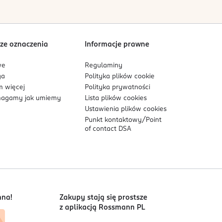
Sortowanie wg
data: od najnowszej
ze oznaczenia
Informacje prawne
we
Regulaminy
ga
Polityka plików
cookie
 więcej
Polityka prywatności
agamy jak umiemy
Lista plików
cookies
Ustawienia plików
cookies
Punkt kontaktowy/
Point
of contact DSA
nna!
Zakupy stają się prostsze
z aplikacją Rossmann PL