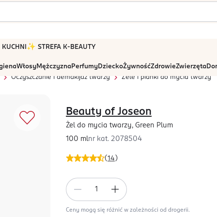
 W KUCHNI
✨ STREFA K-BEAUTY
igiena
Włosy
Mężczyzna
Perfumy
Dziecko
Żywność
Zdrowie
Zwierzęta
Dom
Oczyszczanie i demakijaż twarzy
Żele i pianki do mycia twarzy
Beauty of Joseon
Żel do mycia twarzy, Green Plum
100 ml
nr kat.
2078504
(
14
)
Ceny mogą się różnić w zależności od drogerii.