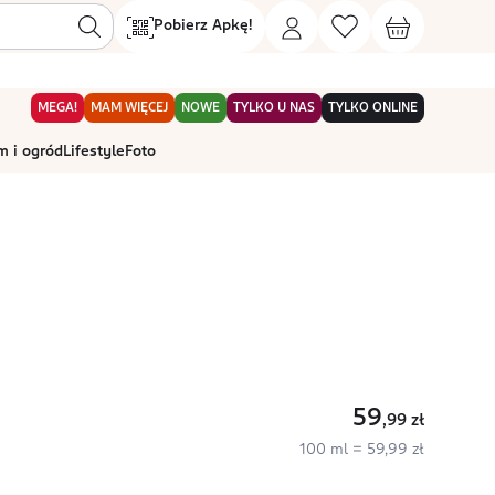
Pobierz Apkę!
MEGA!
MAM WIĘCEJ
NOWE
TYLKO U NAS
TYLKO ONLINE
 i ogród
Lifestyle
Foto
59
,99
zł
100 ml = 59,99 zł