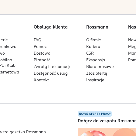
Obsługa klienta
Rossmann
Nas
erię
FAQ
O firmie
No
arunkowa
Pomoc
Kariera
Me
owo
Dostawa
CSR
Mam
mobilna
Płatność
Ekspansja
Pom
L i Klub
Zwroty i reklamacje
Biuro prasowe
nternetowa
Dostępność usług
Złóż ofertę
Kontakt
Inspiracje
NOWE OFERTY PRACY
a
Dołącz do zespołu Rossma