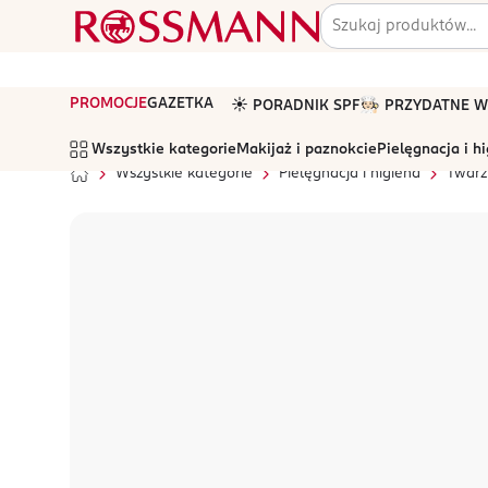
PROMOCJE
GAZETKA
☀️ PORADNIK SPF
🧑🏻‍🍳 PRZYDATNE
Wszystkie kategorie
Makijaż i paznokcie
Pielęgnacja i h
Wszystkie kategorie
Pielęgnacja i higiena
Twarz