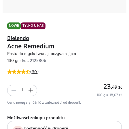
NOWE
TYLKO U NAS
Bielenda
Acne Remedium
Pasta do mycia twarzy, oczyszczająca
130 g
nr kat.
2125806
(
30
)
23
,49
zł
100 g = 18,07 zł
Ceny mogą się różnić w zależności od drogerii.
Możliwości zakupu produktu
Dostępność w drogerii