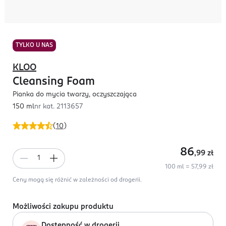
TYLKO U NAS
KLOO
Cleansing Foam
Pianka do mycia twarzy, oczyszczająca
150 ml
nr kat.
2113657
(
10
)
86
,99
zł
100 ml = 57,99 zł
Ceny mogą się różnić w zależności od drogerii.
Możliwości zakupu produktu
Dostępność w drogerii