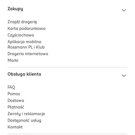
minimalizuje stany zapalne, łagodzi podrażnienia
Zakupy
i działa antybakteryjnie
Znajdź drogerię
Karta podarunkowa
Czyściochowo
Aplikacja mobilna
Rossmann PL i Klub
Drogeria internetowa
Marki
Obsługa klienta
FAQ
Pomoc
Dostawa
Płatność
Zwroty i reklamacje
Dostępność usług
Kontakt