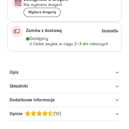
Nie wybrano drogerii
Wybierz drogerię
Zamów z dostawą
Szczegóły
Dostępny
U Ciebie zwykle w ciągu
2-3 dni
roboczych
Opis
Składniki
KLOO Cleansing Foam to
innowacyjna pianka
oczyszczająca
.
Dodatkowe informacje
Ingredients: Aqua, Sodium Lauroyl Sarcosinate, Sodium
Delikatnie i skutecznie usuwa zanieczyszczenia,
Lauryl Sulfoacetate, Caprylyl/Capryl Glucoside,
sebum oraz pozostałości makijażu
Opinie
(
10
)
Maltooligosyl Glucoside, Glycerin, Trehalose,
PRZYGOTOWANIE I STOSOWANIE
Nawilża i chroni skórę przed utratą wilgoci
Hydrogenated Starch Hydrolysate, Betaine, Centella
Zwilż twarz wodą. Nanieś niewielką ilość pianki na
Łagodzi podrażnienia i zaczerwienienia