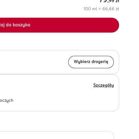
79
,99
zł
100 ml = 66,66 zł
aj do koszyka
Wybierz drogerię
Szczegóły
oczych