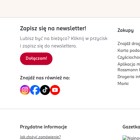
Bd. Général Wahis 53
1030
Belgium
hello@obelis.net
Zapisz się na newsletter!
Zakupy
027325954
Lubisz być na bieżąco? Kliknij w przycisk
BE-Belgia
Znajdź drog
i zapisz się do newslettera.
Karta pod
Kod EAN
Czyścioch
Dołączam!
8 809936 743218
Aplikacja 
Rossmann P
Drogeria i
Znajdź nas również na:
Marki
Przydatne informacje
Gazetk
Jak złożyć zamówienie?