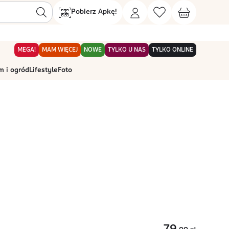
Pobierz Apkę!
MEGA!
MAM WIĘCEJ
NOWE
TYLKO U NAS
TYLKO ONLINE
 i ogród
Lifestyle
Foto