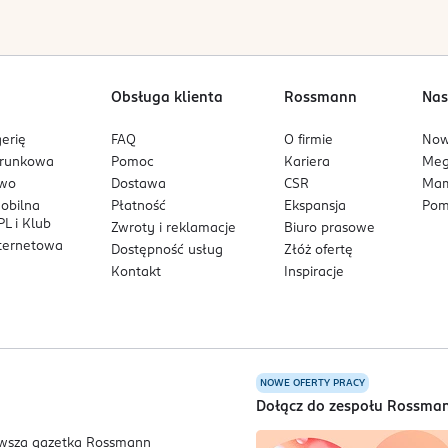
Obsługa klienta
Rossmann
Nas
erię
FAQ
O firmie
No
arunkowa
Pomoc
Kariera
Me
owo
Dostawa
CSR
Mam
mobilna
Płatność
Ekspansja
Pom
L i Klub
Zwroty i reklamacje
Biuro prasowe
nternetowa
Dostępność usług
Złóż ofertę
Kontakt
Inspiracje
NOWE OFERTY PRACY
a
Dołącz do zespołu Rossma