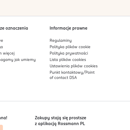
Sortowanie wg
data: od najnowszej
ze oznaczenia
Informacje prawne
we
Regulaminy
ga
Polityka plików
cookie
 więcej
Polityka prywatności
agamy jak umiemy
Lista plików
cookies
Ustawienia plików
cookies
Punkt kontaktowy/
Point
of contact DSA
nna!
Zakupy stają się prostsze
z aplikacją Rossmann PL