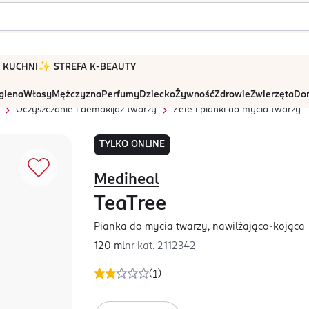
 W KUCHNI
✨ STREFA K-BEAUTY
igiena
Włosy
Mężczyzna
Perfumy
Dziecko
Żywność
Zdrowie
Zwierzęta
Dom
Oczyszczanie i demakijaż twarzy
Żele i pianki do mycia twarzy
TYLKO ONLINE
Mediheal
TeaTree
Pianka do mycia twarzy, nawilżająco-kojąca
120 ml
nr kat.
2112342
(
1
)