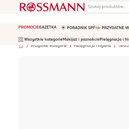
PROMOCJE
GAZETKA
☀️ PORADNIK SPF
🧑🏻‍🍳 PRZYDATNE
Wszystkie kategorie
Makijaż i paznokcie
Pielęgnacja i h
Wszystkie kategorie
Pielęgnacja i higiena
Twarz