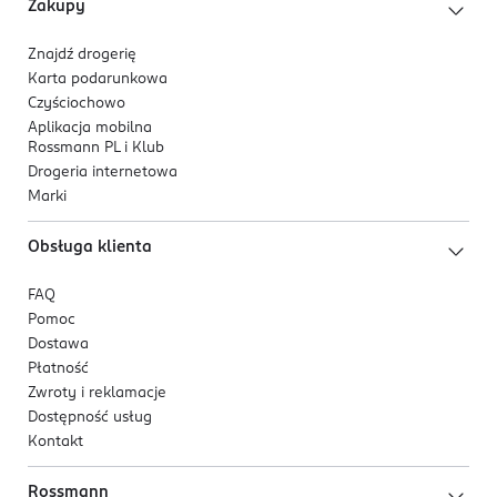
Zakupy
miejsc intymnych u dziewcząt i młodych kobiet.
Znajdź drogerię
Karta podarunkowa
Czyściochowo
Aplikacja mobilna
Rossmann PL i Klub
Drogeria internetowa
Marki
Obsługa klienta
FAQ
Pomoc
Dostawa
Płatność
Zwroty i reklamacje
Dostępność usług
Kontakt
Rossmann