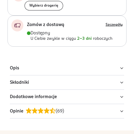
Wybierz drogerię
Zamów z dostawą
Szczegóły
Dostępny
U Ciebie zwykle w ciągu
2-3 dni
roboczych
Opis
Składniki
Natłuszczający płyn dla dzieci i niemowląt już od
pierwszego dnia życia.
Dodatkowe informacje
Ingredients: : PARAFFINUM LIQUIDUM, C12-13 PARETH-3,
Działanie
TOCOPHERYL ACETATE, PARFUM.
Opinie
(
69
)
PRZYGOTOWANIE I STOSOWANIE
Dokładnie oczyszcza i doskonale pielęgnuje skórę.
Wlać do wody 1-2 nakrętki płynu i dokładnie
Lekko natłuszcza pozostawiając na skórze delikatną
wymieszać. Dodatkowe użycie mydła lub detergentów