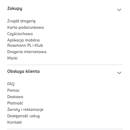
95% składników pochodzenia naturalnego,
Zakupy
odpowiedni do codziennego stosowania,
produkt wegański,
Znajdź drogerię
przebadany dermatologicznie,
Karta podarunkowa
PETA Approved.
Czyściochowo
Aplikacja mobilna
Składniki aktywne
Rossmann PL i Klub
Drogeria internetowa
kwas hialuronowy,
Marki
alantoina.
Obsługa klienta
FAQ
Pomoc
Dostawa
Płatność
Zwroty i reklamacje
Dostępność usług
Kontakt