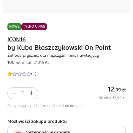
NOWE
TYLKO U NAS
ICON16
by Kuba Błaszczykowski On Point
Żel pod prysznic, dla mężczyzn, mini, nawilżający
100 ml
nr kat.
2131993
(
1
)
12
,99
zł
100 ml = 12,99 zł
Ceny mogą się różnić w zależności od drogerii.
Możliwości zakupu produktu
Dostępność w drogerii