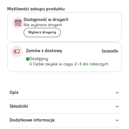
Możliwości zakupu produktu
Dostępność w drogerii
Nie wybrano drogerii
Wybierz drogerię
Zamów z dostawą
Szczegóły
Dostępny
U Ciebie zwykle w ciągu
2-3 dni
roboczych
Opis
Składniki
Drzewo gwajakowe, mirra, tonka - Naturalny
nawilżający ​żel pod prysznic.
Dodatkowe informacje
Ingredients: : AQUA, COCAMIDOPROPYL BETAINE,
Moc drzewa witalnego​
SODIUM COCO-SULFATE, DECYL GLUCOSIDE, SORBITOL,