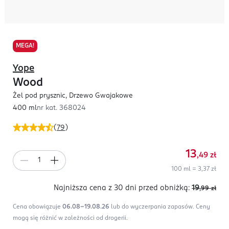
MEGA!
Yope
Wood
Żel pod prysznic, Drzewo Gwajakowe
400 ml
nr kat.
368024
(
79
)
13
,49
zł
100 ml = 3,37 zł
Najniższa cena z 30 dni
przed obniżką:
19
,99
zł
Cena obowiązuje
06.08-19.08.26
lub do wyczerpania zapasów.
Ceny
mogą się różnić w zależności od drogerii.