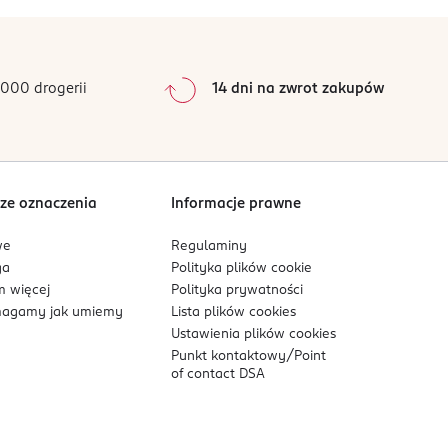
0
%
0
%
0
%
0
%
000 drogerii
14 dni na zwrot zakupów
0
%
Sortowanie wg
data: od najnowszej
ze oznaczenia
Informacje prawne
we
Regulaminy
ga
Polityka plików
cookie
 więcej
Polityka prywatności
agamy jak umiemy
Lista plików
cookies
Ustawienia plików
cookies
Punkt kontaktowy/
Point
of contact DSA