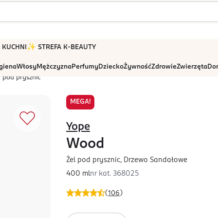
 W KUCHNI
✨ STREFA K-BEAUTY
igiena
Włosy
Mężczyzna
Perfumy
Dziecko
Żywność
Zdrowie
Zwierzęta
Dom
 pod prysznic
MEGA!
Yope
Wood
Żel pod prysznic, Drzewo Sandałowe
400 ml
nr kat.
368025
(
106
)