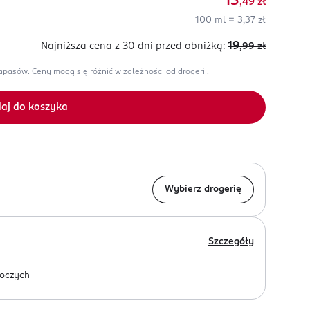
13
,49
zł
100 ml = 3,37 zł
19
Najniższa cena z 30 dni
przed obniżką:
,99
zł
zapasów.
Ceny mogą się różnić w zależności od drogerii.
aj do koszyka
Wybierz drogerię
Szczegóły
oczych