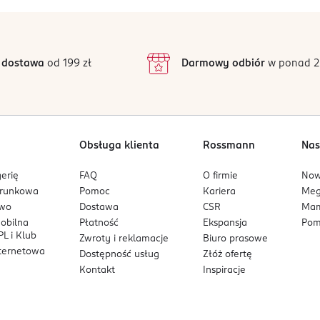
5
4,9
/5
4
3
107 opinii
podstawie
inie są zweryfikowane zakupem.
2
 dostawa
od 199 zł
Darmowy odbiór
w ponad 2
1
Obsługa klienta
Rossmann
Nas
erię
FAQ
O firmie
No
arunkowa
Pomoc
Kariera
Me
owo
Dostawa
CSR
Mam
mobilna
Płatność
Ekspansja
Pom
L i Klub
Zwroty i reklamacje
Biuro prasowe
nternetowa
Dostępność usług
Złóż ofertę
Kontakt
Inspiracje