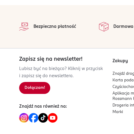
00-805
Warszawa
stopka
monika.szymanska@yope.me
na 
Wszystkie op
502092448
Bezpieczna płatność
Darmowa
PL-Polska
Kod EAN
5 900168 907706
Zapisz się na newsletter!
Zakupy
Lubisz być na bieżąco? Kliknij w przycisk
Znajdź drog
i zapisz się do newslettera.
Karta pod
Czyścioch
Dołączam!
Aplikacja 
Rossmann P
Drogeria i
Znajdź nas również na:
Marki