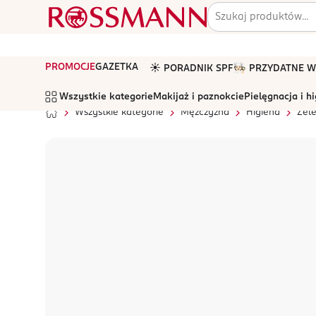
PROMOCJE
GAZETKA
☀️ PORADNIK SPF
🧑🏻‍🍳 PRZYDATNE
Wszystkie kategorie
Makijaż i paznokcie
Pielęgnacja i h
Wszystkie kategorie
Mężczyzna
Higiena
Żele