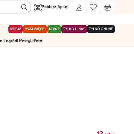
Pobierz Apkę!
MEGA!
MAM WIĘCEJ
NOWE
TYLKO U NAS
TYLKO ONLINE
 i ogród
Lifestyle
Foto