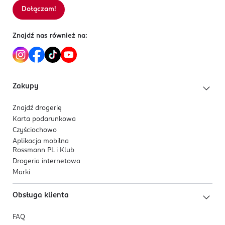
Dołączam!
Sortowanie wg
data: od najnowszej
Znajdź nas również na:
Zakupy
Znajdź drogerię
Karta podarunkowa
Czyściochowo
Aplikacja mobilna
Rossmann PL i Klub
Drogeria internetowa
Marki
Obsługa klienta
FAQ