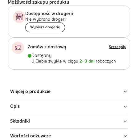
Możliwości zakupu produktu
Dostępność w drogerii
Nie wybrano drogerii
Wybierz drogerię
Zamów z dostawą
Szczegóły
Dostępny
U Ciebie zwykle w ciągu
2-3 dni
roboczych
Więcej o produkcie
Opis
Składniki
Przekąska owocowa w kształcie pałeczek o smaku
jabłko-truskawka.
Wartości odżywcze
Zagęszczone puree jabłkowe 54,3 %, zagęszczony sok