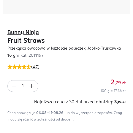
Bunny Ninja
Fruit Straws
Przekąska owocowa w kształcie pałeczek, Jabłko-Truskawka
16 g
nr kat.
2011197
(
47
)
2
,79
zł
100 g = 17,44 zł
Najniższa cena z 30 dni
przed obniżką:
3
,19
zł
Cena obowiązuje
06.08-19.08.26
lub do wyczerpania zapasów.
Ceny
mogą się różnić w zależności od drogerii.