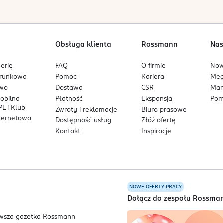
Obsługa klienta
Rossmann
Nas
erię
FAQ
O firmie
No
arunkowa
Pomoc
Kariera
Me
owo
Dostawa
CSR
Mam
mobilna
Płatność
Ekspansja
Pom
L i Klub
Zwroty i reklamacje
Biuro prasowe
nternetowa
Dostępność usług
Złóż ofertę
Kontakt
Inspiracje
NOWE OFERTY PRACY
a
Dołącz do zespołu Rossma