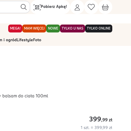
Pobierz Apkę!
MEGA!
MAM WIĘCEJ
NOWE
TYLKO U NAS
TYLKO ONLINE
 i ogród
Lifestyle
Foto
+ balsam do ciała 100ml
399
,99
zł
1 szt. = 399,99 zł