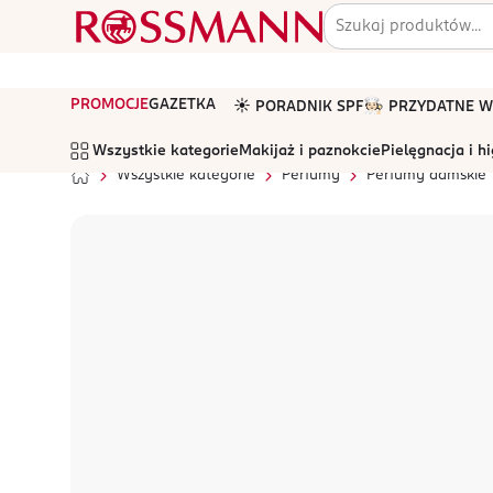
PROMOCJE
GAZETKA
☀️ PORADNIK SPF
🧑🏻‍🍳 PRZYDATNE
Wszystkie kategorie
Makijaż i paznokcie
Pielęgnacja i h
Wszystkie kategorie
Perfumy
Perfumy damskie