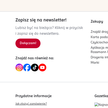
Kod EAN
3 616303 428624
Zapisz się na newsletter!
Zakupy
Lubisz być na bieżąco? Kliknij w przycisk
Znajdź drog
i zapisz się do newslettera.
Karta pod
Czyścioch
Dołączam!
Aplikacja 
Rossmann P
Drogeria i
Znajdź nas również na:
Marki
Przydatne informacje
Gazetk
Jak złożyć zamówienie?