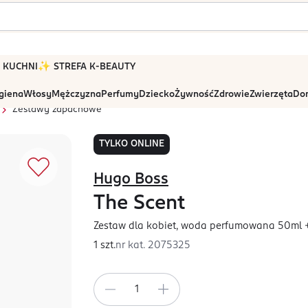
 W KUCHNI
✨ STREFA K-BEAUTY
igiena
Włosy
Mężczyzna
Perfumy
Dziecko
Żywność
Zdrowie
Zwierzęta
Dom
Zestawy zapachowe
TYLKO ONLINE
Hugo Boss
The Scent
Zestaw dla kobiet, woda perfumowana 50ml 
1 szt.
nr kat.
2075325