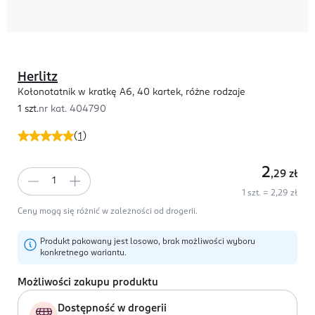
Herlitz
Kołonotatnik w kratkę A6, 40 kartek, różne rodzaje
1 szt.
nr kat.
404790
(
1
)
2
,29
zł
1 szt. = 2,29 zł
Ceny mogą się różnić w zależności od drogerii.
Produkt pakowany jest losowo, brak możliwości wyboru
konkretnego wariantu.
Możliwości zakupu produktu
Dostępność w drogerii