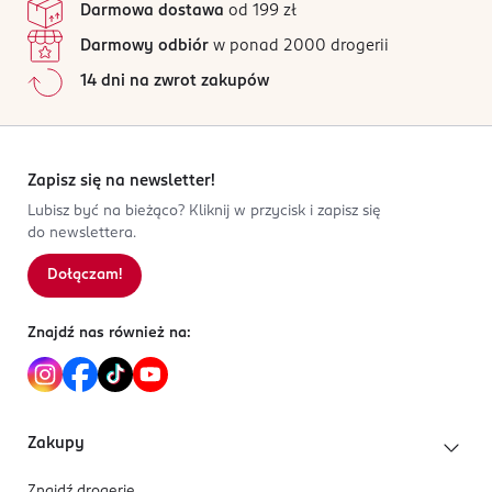
Darmowa dostawa
od 199 zł
5 901389 582598
Wszystkie opinie są zweryfikowane zakupem.
Darmowy odbiór
w ponad 2000 drogerii
Jak działają opinie?
14 dni na zwrot zakupów
5
0
%
4
0
%
3
0
%
2
0
%
Zapisz się na newsletter!
1
0
%
Lubisz być na bieżąco? Kliknij w przycisk i zapisz się
do newslettera.
Dołączam!
Sortowanie wg
data: od najnowszej
Znajdź nas również na:
Zakupy
Znajdź drogerię