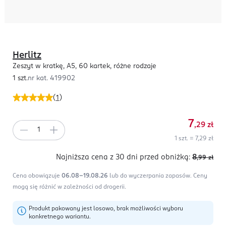
Herlitz
Zeszyt w kratkę, A5, 60 kartek, różne rodzaje
1 szt.
nr kat.
419902
(
1
)
7
,29
zł
1 szt. = 7,29 zł
Najniższa cena z 30 dni
przed obniżką:
8
,99
zł
Cena obowiązuje
06.08-19.08.26
lub do wyczerpania zapasów.
Ceny
mogą się różnić w zależności od drogerii.
Produkt pakowany jest losowo, brak możliwości wyboru
konkretnego wariantu.