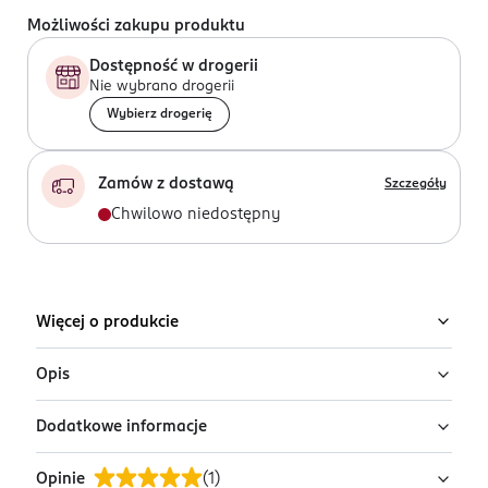
Możliwości zakupu produktu
Dostępność w drogerii
Nie wybrano drogerii
Wybierz drogerię
Zamów z dostawą
Szczegóły
Chwilowo niedostępny
Więcej o produkcie
Opis
Dodatkowe informacje
Uwaga: wysyłamy losowy wariant!
Produkt występuje w różnych wariantach i pakowany
Opinie
(
1
)
PRODUCENT/PODMIOT ODPOWIEDZIALNY