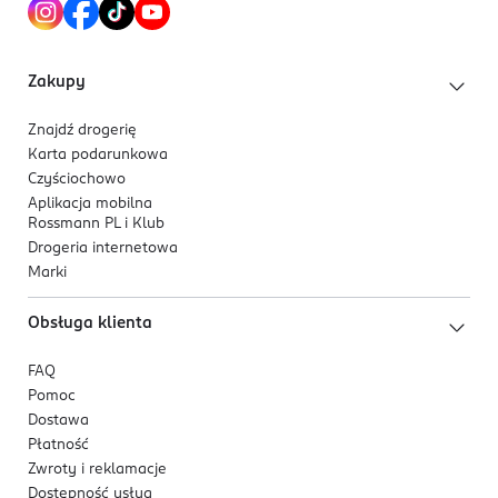
Szymankiewicz zaprojektował 8 unikalnych projektów,
które stały się inspiracją do stworzenia okładek
produktów. Projekty są wyrazem ważnych dla artysty i
Zakupy
współczesnego człowieka tematów: ochrony
środowiska, ekologicznych nawyków czy
Znajdź drogerię
odnawialnych źródeł energii. Każdy design to
Karta podarunkowa
zaskakujący graficznie manifest świadomego życia na
Czyściochowo
naszej planecie.
Aplikacja mobilna
Rossmann PL i Klub
Drogeria internetowa
Marki
Obsługa klienta
FAQ
Pomoc
Dostawa
Płatność
Zwroty i reklamacje
Dostępność usług