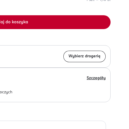
aj do koszyka
Wybierz drogerię
Szczegóły
oczych