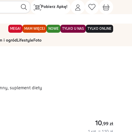
Pobierz Apkę!
MEGA!
MAM WIĘCEJ
NOWE
TYLKO U NAS
TYLKO ONLINE
 i ogród
Lifestyle
Foto
enny, suplement diety
10
,99
zł
1 szt. = 1,10 zł