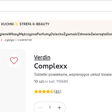
 W KUCHNI
✨ STREFA K-BEAUTY
igiena
Włosy
Mężczyzna
Perfumy
Dziecko
Żywność
Zdrowie
Zwierzęta
Dom
Zgaga i trawienie
Verdin
Complexx
Tabletki powlekane, wspierające układ trawi
10 szt.
nr kat.
119685
(
85
)