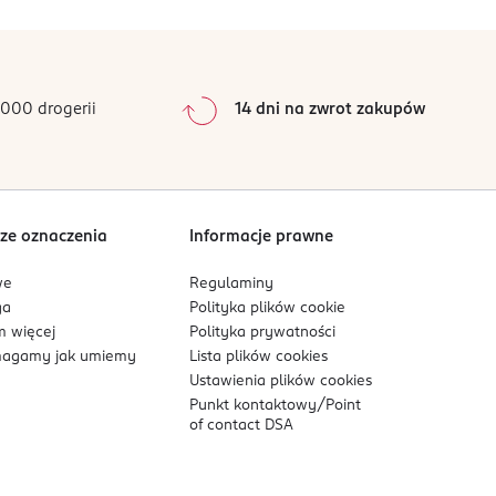
0
%
o trybu życia i stosowanie zróżnicowanej diety
0
%
0
%
0
%
000 drogerii
14 dni na zwrot zakupów
0
%
Sortowanie wg
data: od najnowszej
ze oznaczenia
Informacje prawne
we
Regulaminy
ga
Polityka plików
cookie
 więcej
Polityka prywatności
agamy jak umiemy
Lista plików
cookies
Ustawienia plików
cookies
Punkt kontaktowy/
Point
of contact DSA