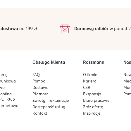
5
4,8
amiennik) zróżnicowanej diety. Istotne jest prowadzenie zdroweg
/5
4
 składników odżywczych.
3
85 opinii
podstawie
inie są zweryfikowane zakupem.
2
 dostawa
od 199 zł
Darmowy odbiór
w ponad 2
ojowej, w sposób niedostępny dla małych dzieci.
1
i układu żółciowego.
Obsługa klienta
Rossmann
Nas
erię
FAQ
O firmie
No
arunkowa
Pomoc
Kariera
Me
owo
Dostawa
CSR
Mam
mobilna
Płatność
Ekspansja
Pom
L i Klub
Zwroty i reklamacje
Biuro prasowe
nternetowa
Dostępność usług
Złóż ofertę
Kontakt
Inspiracje