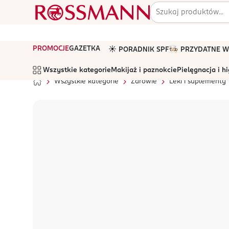
PROMOCJE
GAZETKA
☀️ PORADNIK SPF
🧑🏻‍🍳 PRZYDATNE
Wszystkie kategorie
Makijaż i paznokcie
Pielęgnacja i h
Wszystkie kategorie
Zdrowie
Leki i suplementy