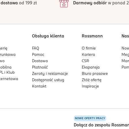
 dostawa
od 199 zł
Darmowy odbiór
w ponad 2
 Pojemnik pod ciśnieniem: ogrzanie grozi wybuchem. Przechowywać
eł zapłonu. Palenie wzbronione. Nie rozpylać nad otwartym ognie
tłem słonecznym. Nie wystawiać na działanie temperatury przekra
Obsługa klienta
Rossmann
Nas
erię
FAQ
O firmie
No
arunkowa
Pomoc
Kariera
Me
owo
Dostawa
CSR
Mam
dzież, biżuterię, meble, ściany itp.
mobilna
Płatność
Ekspansja
Pom
L i Klub
Zwroty i reklamacje
Biuro prasowe
nternetowa
Dostępność usług
Złóż ofertę
się preparatu do oczu natychmiast przepłukać je wodą.
Kontakt
Inspiracje
NOWE OFERTY PRACY
a
Dołącz do zespołu Rossma