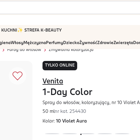
 W KUCHNI
✨ STREFA K-BEAUTY
igiena
Włosy
Mężczyzna
Perfumy
Dziecko
Żywność
Zdrowie
Zwierzęta
Dom
Farby do włosów
Zmywalna koloryzacja
TYLKO ONLINE
Venita
1-Day Color
Spray do włosów, koloryzujący, nr 10 Violet 
50 ml
nr kat.
254430
Kolor:
10 Violet Aura