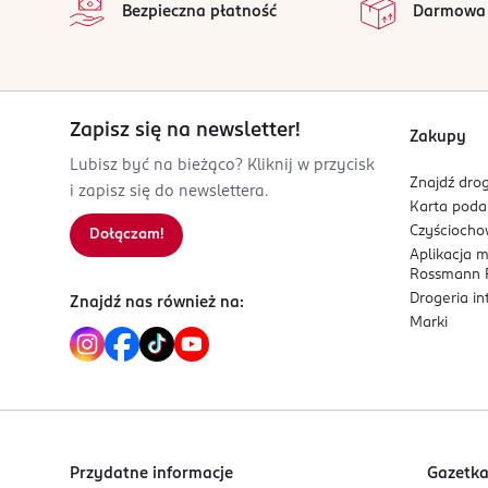
Bezpieczna płatność
Darmowa
OSTRZEŻENIA DOTYCZĄCE BEZPIECZEŃSTWA
Niebezpieczeństwo! Skrajnie łatwopalny aerozol.
źródeł iskrzenia, otwartego ognia i innych źród
nie spalać, nawet po zużyciu. Chronić przed świa
Zapisz się na newsletter!
Zakupy
Chronić przed dziećmi.
Lubisz być na bieżąco? Kliknij w przycisk
Znajdź drog
i zapisz się do newslettera.
Wyrzucać całkowicie opróżnione opakowanie.
Karta pod
Czyścioch
Dołączam!
Chronić
przed przypadkowym zabrudzeniem skórę, o
Aplikacja 
Rossmann P
Prosimy przeczytać instrukcje i przestrzegać ich.
Drogeria i
Znajdź nas również na:
Marki
Unikać kontaktu z oczami. W przypadku dostania 
PRODUCENT/PODMIOT ODPOWIEDZIALNY
VENITA Fabryka Kosmetyków sp. z o.o.
ul. Pojezierska 90 A
91-341 Łódź
Przydatne informacje
Gazetk