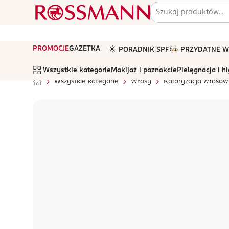
PROMOCJE
GAZETKA
☀️ PORADNIK SPF
🧑🏻‍🍳 PRZYDATNE
Wszystkie kategorie
Makijaż i paznokcie
Pielęgnacja i h
Wszystkie kategorie
Włosy
Koloryzacja włosów