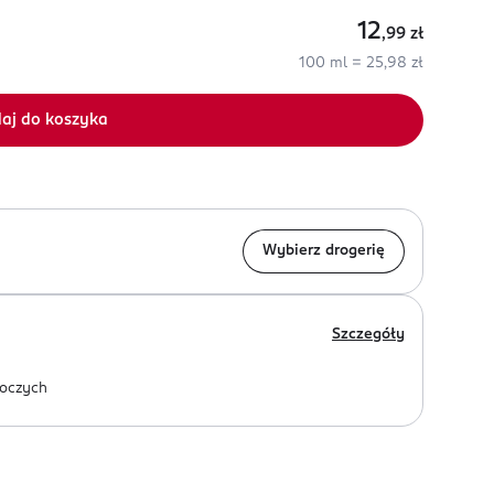
12
,99
zł
100 ml = 25,98 zł
aj do koszyka
Wybierz drogerię
Szczegóły
oczych