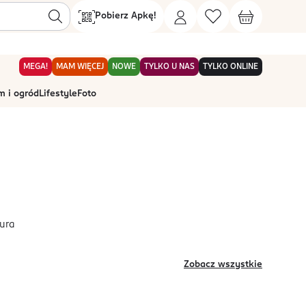
Pobierz Apkę!
MEGA!
MAM WIĘCEJ
NOWE
TYLKO U NAS
TYLKO ONLINE
 i ogród
Lifestyle
Foto
Aura
Zobacz wszystkie