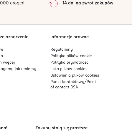
000 drogerii
14 dni na zwrot zakupów
 z dala od źródeł ciepła, gorących powierzchni,
m lub innym źródłem zapłonu. Nie przekłuwać ani
o
o
.
czającej 50
C/112
F
ze oznaczenia
Informacje prawne
we
Regulaminy
ga
Polityka plików
cookie
 więcej
Polityka prywatności
agamy jak umiemy
Lista plików
cookies
Ustawienia plików
cookies
Punkt kontaktowy/
Point
of contact DSA
nna!
Zakupy stają się prostsze