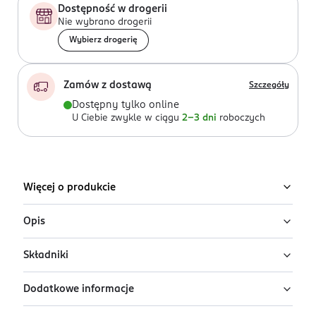
Dostępność w drogerii
Nie wybrano drogerii
Wybierz drogerię
Zamów z dostawą
Szczegóły
Dostępny tylko online
U Ciebie zwykle w ciągu
2-3 dni
roboczych
Więcej o produkcie
Opis
Składniki
Koloryzujący spray do włosów Venita 1-Day Color w
kolorze Spring Green, który zmywa się po pierwszym
Dodatkowe informacje
myciu. Bezpieczna formuła nie zawiera rozjaśniaczy,
Butane, Alcohol Denat., Propane, Isobutane, CI 77891, CI
utleniaczy i barwników trwale koloryzujących.
77019, CI 77288, Acrylates/T-Butylacrylamide