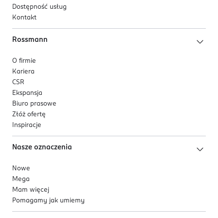
Dostępność usług
PRODUCENT/PODMIOT ODPOWIEDZIALNY
Kontakt
VENITA Fabryka Kosmetyków sp. z o.o.
ul. Pojezierska 90 A
Rossmann
91-341 Łódź
O firmie
Kod EAN
Kariera
5 902101 514866
CSR
Ekspansja
Biuro prasowe
Złóż ofertę
Inspiracje
Nasze oznaczenia
Nowe
Mega
Mam więcej
Pomagamy jak umiemy