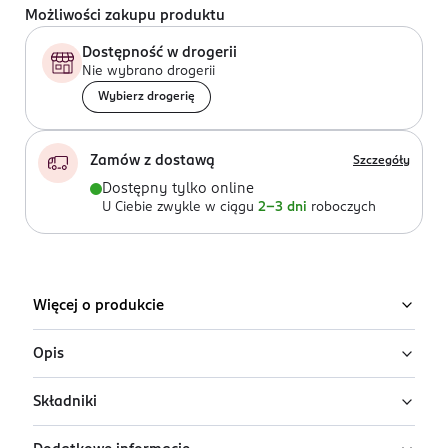
Możliwości zakupu produktu
Dostępność w drogerii
Nie wybrano drogerii
Wybierz drogerię
Zamów z dostawą
Szczegóły
Dostępny tylko online
U Ciebie zwykle w ciągu
2-3 dni
roboczych
Więcej o produkcie
Opis
Składniki
Różowa pianka do farbowania włosów Venita Trendy
Color to kosmetyk przeznaczony do koloryzacji