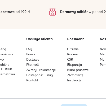
ałożyć za uchem, po 30 minutach zmyć. Odczekać 48 godzin. Produ
3
1 opinii
 podstawie
inie są zweryfikowane zakupem.
2
 dostawa
od 199 zł
Darmowy odbiór
w ponad 2
1
wybrane pasma lub na całość włosów.
Obsługa klienta
Rossmann
Nas
em do góry.
erię
FAQ
O firmie
No
arunkowa
Pomoc
Kariera
Me
koloru pozostaw piankę na 15-20 minut.
owo
Dostawa
CSR
Mam
y dotąd, aż woda będzie czysta.
mobilna
Płatność
Ekspansja
Pom
L i Klub
Zwroty i reklamacje
Biuro prasowe
nternetowa
Dostępność usług
Złóż ofertę
Kontakt
Inspiracje
 alergiczne. Produkt nie jest przeznaczony dla osób poniżej 16-
alergii. Nie farbować włosów, jeśli:
wy jest wrażliwa, podrażniona i uszkodzona,
nie włosów,