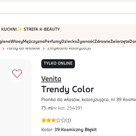
 W KUCHNI
✨ STREFA K-BEAUTY
igiena
Włosy
Mężczyzna
Perfumy
Dziecko
Żywność
Zdrowie
Zwierzęta
Dom
Farby do włosów
Zmywalna koloryzacja
TYLKO ONLINE
Venita
Trendy Color
Pianka do włosów, koloryzująca, nr 39 Kosmi
75 ml
nr kat.
254391
(
1
)
Kolor:
39 Kosmiczny Błękit