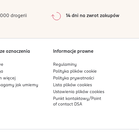
kt stosować, gdy nie wystąpią podrażnienia.
0
%
0
%
000 drogerii
14 dni na zwrot zakupów
0
%
Sortowanie wg
data: od najnowszej
ze oznaczenia
Informacje prawne
we
Regulaminy
ga
Polityka plików
cookie
 więcej
Polityka prywatności
agamy jak umiemy
Lista plików
cookies
Ustawienia plików
cookies
Punkt kontaktowy/
Point
of contact DSA
go roku życia. Tymczasowe tatuaże na bazie