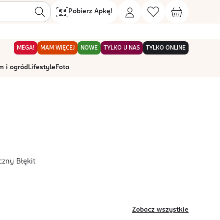
Pobierz Apkę!
MEGA!
MAM WIĘCEJ
NOWE
TYLKO U NAS
TYLKO ONLINE
 i ogród
Lifestyle
Foto
czny Błękit
Zobacz wszystkie