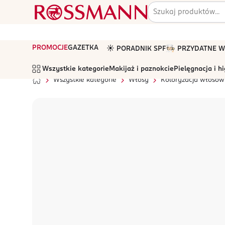
PROMOCJE
GAZETKA
☀️ PORADNIK SPF
🧑🏻‍🍳 PRZYDATNE
Wszystkie kategorie
Makijaż i paznokcie
Pielęgnacja i h
Wszystkie kategorie
Włosy
Koloryzacja włosów