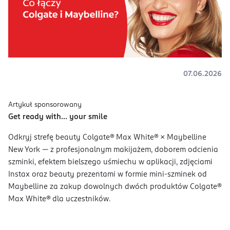
07.06.2026
Artykuł sponsorowany
Get ready with... your smile
Odkryj strefę beauty Colgate® Max White® × Maybelline
New York — z profesjonalnym makijażem, doborem odcienia
szminki, efektem bielszego uśmiechu w aplikacji, zdjęciami
Instax oraz beauty prezentami w formie mini-szminek od
Maybelline za zakup dowolnych dwóch produktów Colgate®
Max White® dla uczestników.