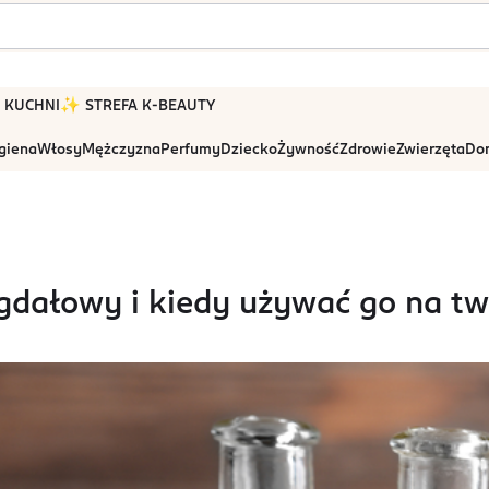
 W KUCHNI
✨ STREFA K-BEAUTY
igiena
Włosy
Mężczyzna
Perfumy
Dziecko
Żywność
Zdrowie
Zwierzęta
Dom
igdałowy i kiedy używać go na twa