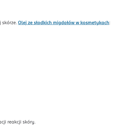
j skórze.
Olej ze słodkich migdałów w kosmetykach
:
ji reakcji skóry.