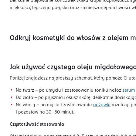
Delikatne olejowanie końcówek (kilka kropli rozprowadzonyc
miękkości, lepszego połysku oraz zmniejszonej łamliwości wło
Odkryj kosmetyki do włosów z olejem 
Jak używać czystego oleju migdałowego
Poniżej znajdziesz najprostszy schemat, który pomoże Ci uło
Na twarz – po umyciu i zastosowaniu toniku nałóż
serum
Do ciała – po prysznicu osusz skórę, delikatnie dociskają
Na włosy – po myciu i zastosowaniu
odżywki
rozetrzyj pó
i pozostaw na 30–60 minut.
Częstotliwość stosowania