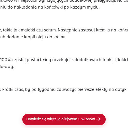
unktowo w miejscach wymagających dodatkowej pielęgnacji. Na c
odniu do nakładania na końcówki po każdym myciu.
, takie jak mgiełki czy serum. Następnie zastosuj krem, a na koń
 lub dodanie kropli oleju do kremu.
j w 100% czystej postaci. Gdy oczekujesz dodatkowych funkcji, ta
gdałowy.
k krótki czas, by po tygodniu zauważyć pierwsze efekty na dotyk 
Dowiedz się więcej o olejowaniu włosów