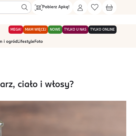
Pobierz Apkę!
MEGA!
MAM WIĘCEJ
NOWE
TYLKO U NAS
TYLKO ONLINE
 i ogród
Lifestyle
Foto
rz, ciało i włosy?