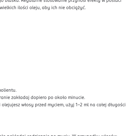
go blasku. Regularne stosowanie przynosi efekty w postaci
elkich ilości oleju, aby ich nie obciążyć.
olientu.
branie zakładaj dopiero po około minucie.
i olejujesz włosy przed myciem, użyj 1–2 ml na całej długości