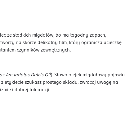
owiec ze słodkich migdałów, bo ma łagodny zapach,
worzy na skórze delikatny film, który ogranicza ucieczkę
ziałaniem czynników zewnętrznych.
us Amygdalus Dulcis Oil
). Słowo olejek migdałowy pojawia
na etykiecie szukasz prostego składu, zwracaj uwagę na
mie i dobrej tolerancji.