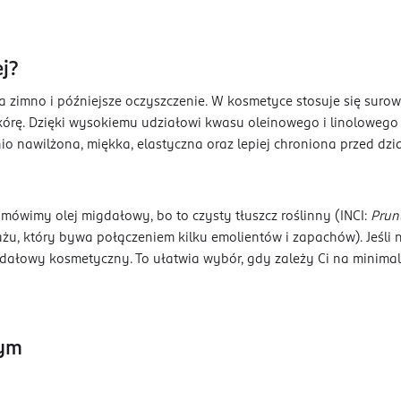
j?
na zimno i późniejsze oczyszczenie. W kosmetyce stosuje się sur
kórę. Dzięki wysokiemu udziałowi kwasu oleinowego i linolowego t
io nawilżona, miękka, elastyczna oraz lepiej chroniona przed d
mówimy olej migdałowy, bo to czysty tłuszcz roślinny (INCI:
Prun
żu, który bywa połączeniem kilku emolientów i zapachów). Jeśli 
dałowy kosmetyczny. To ułatwia wybór, gdy zależy Ci na minimaliz
wym