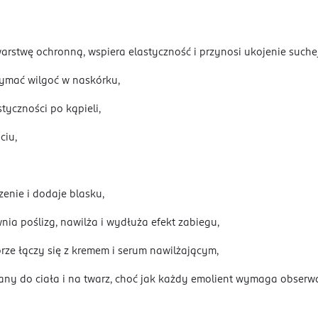
arstwę ochronną, wspiera elastyczność i przynosi ukojenie suche
zymać wilgoć w naskórku,
tyczności po kąpieli,
ciu,
enie i dodaje blasku,
ia poślizg, nawilża i wydłuża efekt zabiegu,
e łączy się z kremem i serum nawilżającym,
any do ciała i na twarz, choć jak każdy emolient wymaga obserwac