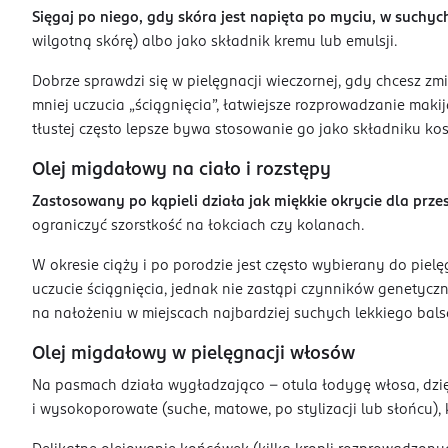
Sięgaj po niego, gdy skóra jest napięta po myciu, w suchy
wilgotną skórę) albo jako składnik kremu lub emulsji.
Dobrze sprawdzi się w pielęgnacji wieczornej, gdy chcesz 
mniej uczucia „ściągnięcia”, łatwiejsze rozprowadzanie makija
tłustej często lepsze bywa stosowanie go jako składniku k
Olej migdałowy na ciało i rozstępy
Zastosowany po kąpieli działa jak miękkie okrycie dla prze
ograniczyć szorstkość na łokciach czy kolanach.
W okresie ciąży i po porodzie jest często wybierany do piel
uczucie ściągnięcia, jednak nie zastąpi czynników genety
na nałożeniu w miejscach najbardziej suchych lekkiego balsa
Olej migdałowy w pielęgnacji włosów
Na pasmach działa wygładzająco – otula łodygę włosa, dzię
i wysokoporowate (suche, matowe, po stylizacji lub słońcu),