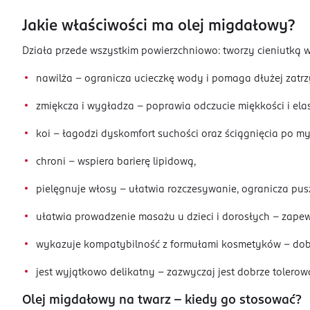
Jakie właściwości ma olej migdałowy?
Działa przede wszystkim powierzchniowo: tworzy cieniutką w
nawilża – ogranicza ucieczkę wody i pomaga dłużej zatr
zmiękcza i wygładza – poprawia odczucie miękkości i elas
koi – łagodzi dyskomfort suchości oraz ściągnięcia po my
chroni – wspiera barierę lipidową,
pielęgnuje włosy – ułatwia rozczesywanie, ogranicza pusz
ułatwia prowadzenie masażu u dzieci i dorosłych – zapewn
wykazuje kompatybilność z formułami kosmetyków – dobrz
jest wyjątkowo delikatny – zazwyczaj jest dobrze tolerow
Olej migdałowy na twarz – kiedy go stosować?