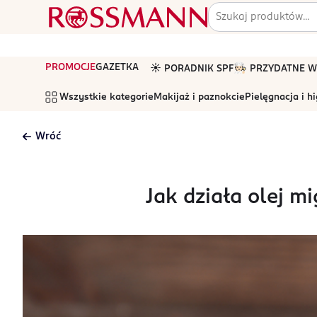
PROMOCJE
GAZETKA
☀️ PORADNIK SPF
🧑🏻‍🍳 PRZYDATNE
Wszystkie kategorie
Makijaż i paznokcie
Pielęgnacja i h
Wróć
Jak działa olej m