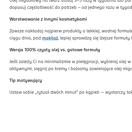
Olej migdałowy na twarz stosuj 3–5 razy w tygodniu lub p
dopasuj częstotliwość do potrzeb – od jednego razu w tyg
Warstwowanie z innymi kosmetykami
Zawsze nakładaj najpierw produkty o lekkiej, wodnej formule
ciągu dnia, pod
makijaż
, lepiej sprawdzą się lżejsze formuły
Wersja 100% czysty olej vs. gotowe formuły
Jeśli zależy Ci na minimalizmie w pielęgnacji, wybieraj ole
aktywnymi, sięgnij po kremy i balsamy zawierające olej mi
Tip motywujący
Ustaw sobie „rytuał dwóch minut” po kąpieli — wystarczy ta