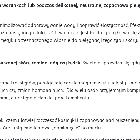
ch warunkach lub podczas delikatnej, neutralnej zapachowo pielę
zminimalizować odparowywanie wody i poprawić elastyczność. Efek
żu następnego dnia. Jeśli Twoja cera jest tłusta i pory łatwo się 
osmetyku przeznaczonego właśnie do pielęgnacji tego typu skór
suszonej skóry ramion, nóg czy łydek
. Świetnie sprawdza się, gd
ęgnacji rozstępów, pełniąc rolę codziennego masażu uelastycznia
cznych czy zmian hormonalnych. Dla wielu osób przyjemnym kom
mu, a następnie cienkiej porcji emolientu.
ki czemu łatwiej rozczesać kosmyki i zapanować nad puszeniem.
 które lubią emolientowe „domknięcie” po myciu.