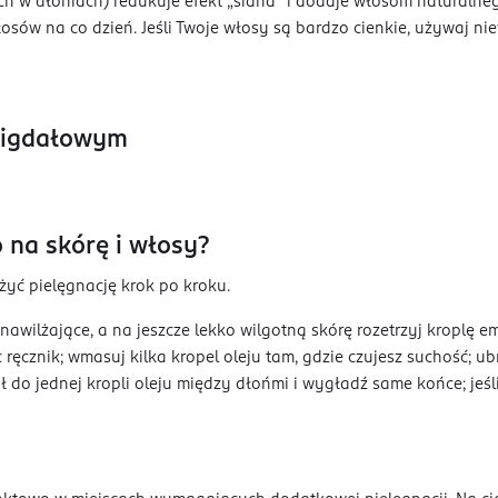
h w dłoniach) redukuje efekt „siana” i dodaje włosom naturalne
sów na co dzień. Jeśli Twoje włosy są bardzo cienkie, używaj niewi
migdałowym
 na skórę i włosy?
żyć pielęgnację krok po kroku.
nawilżające, a na jeszcze lekko wilgotną skórę rozetrzyj kroplę em
c ręcznik; wmasuj kilka kropel oleju tam, gdzie czujesz suchość; u
ł do jednej kropli oleju między dłońmi i wygładź same końce; jeśl