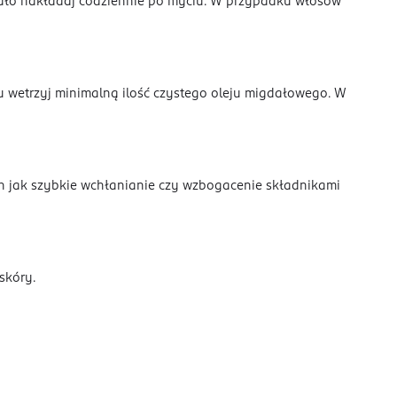
iało nakładaj codziennie po myciu. W przypadku włosów
cu wetrzyj minimalną ilość czystego oleju migdałowego. W
kich jak szybkie wchłanianie czy wzbogacenie składnikami
skóry.