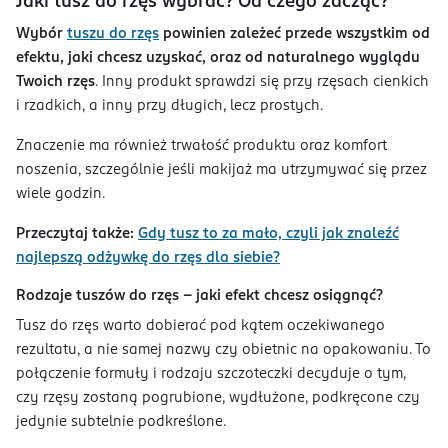
Jaki tusz do rzęs wybrać? Od czego zacząć?
Wybór
tuszu do rzęs
powinien zależeć przede wszystkim od
efektu, jaki chcesz uzyskać, oraz od naturalnego wyglądu
Twoich rzęs
. Inny produkt sprawdzi się przy rzęsach cienkich
i rzadkich, a inny przy długich, lecz prostych.
Znaczenie ma również trwałość produktu oraz komfort
noszenia, szczególnie jeśli makijaż ma utrzymywać się przez
wiele godzin.
Przeczytaj także:
Gdy tusz to za mało, czyli jak znaleźć
najlepszą odżywkę do rzęs dla siebie?
Rodzaje tuszów do rzęs – jaki efekt chcesz osiągnąć?
Tusz do rzęs warto dobierać pod kątem oczekiwanego
rezultatu, a nie samej nazwy czy obietnic na opakowaniu. To
połączenie formuły i rodzaju szczoteczki decyduje o tym,
czy rzęsy zostaną pogrubione, wydłużone, podkręcone czy
jedynie subtelnie podkreślone.