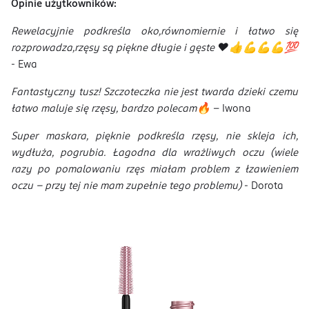
Opinie użytkowników:
Rewelacyjnie podkreśla oko,równomiernie i łatwo się
rozprowadza,rzęsy są piękne długie i gęste ❤️👍️💪💪💪💯
- Ewa
Fantastyczny tusz! Szczoteczka nie jest twarda dzieki czemu
łatwo maluje się rzęsy, bardzo polecam🔥
- Iwona
Super maskara, pięknie podkreśla rzęsy, nie skleja ich,
wydłuża, pogrubia. Łagodna dla wrażliwych oczu (wiele
razy po pomalowaniu rzęs miałam problem z łzawieniem
oczu - przy tej nie mam zupełnie tego problemu)
- Dorota