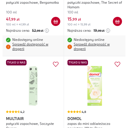
patyczki zapachowe, Bergamotka
patyczki zapachowe, The Secret of
Hamam
100 ml
100 ml
41
15
,
99 zł
,
99 zł
100 ml = 41,99 zł
100 ml = 15,99 zł
Najniższa cena:
52
Najniższa cena:
19
,99
zł
,99
zł
Niedostępny online
Niedostępny online
Sprawdź dostępność w
Sprawdź dostępność w
drogerii
drogerii
TYLKO U NAS
TYLKO U NAS
4,2
4,8
MULTIAIR
DOMOL
patyczki zapachowe, Soczyste
zapas do mini odświeżacza