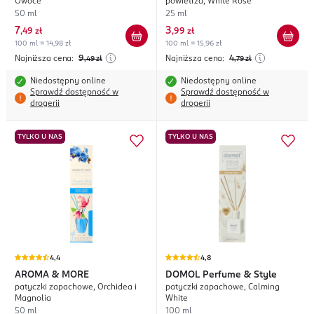
Owoce
powietrza, White Rose
50 ml
25 ml
7
3
,
49 zł
,
99 zł
100 ml = 14,98 zł
100 ml = 15,96 zł
Najniższa cena:
9
Najniższa cena:
4
,49
zł
,79
zł
Niedostępny online
Niedostępny online
Sprawdź dostępność w
Sprawdź dostępność w
drogerii
drogerii
TYLKO U NAS
TYLKO U NAS
4,4
4,8
AROMA & MORE
DOMOL
Perfume & Style
patyczki zapachowe, Orchidea i
patyczki zapachowe, Calming
Magnolia
White
50 ml
100 ml