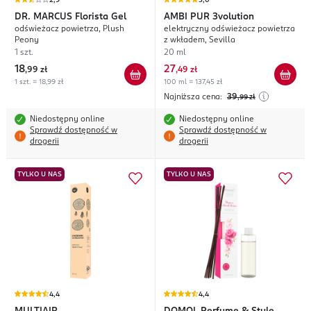
2,9
5,0
DR. MARCUS
Florista Gel
AMBI PUR
3volution
odświeżacz powietrza, Plush
elektryczny odświeżacz powietrza
Peony
z wkładem, Sevilla
1 szt.
20 ml
18
27
,
99 zł
,
49 zł
1 szt. = 18,99 zł
100 ml = 137,45 zł
Najniższa cena:
39
,99
zł
Niedostępny online
Niedostępny online
Sprawdź dostępność w
Sprawdź dostępność w
drogerii
drogerii
TYLKO U NAS
TYLKO U NAS
4,4
4,4