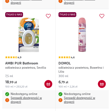
drogerii
drogerii
TYLKO U NAS
TYLKO U NAS
4,9
4,6
AMBI PUR
Bathroom
DOMOL
odświeżacz powietrza, Sevilla
odświeżacz powietrza, Bawełna i
Lilia
7,5 ml
300 ml
18
6
,
99 zł
,
79 zł
100 ml = 253,20 zł
100 ml = 2,26 zł
Niedostępny online
Niedostępny online
Sprawdź dostępność w
Sprawdź dostępność w
drogerii
drogerii