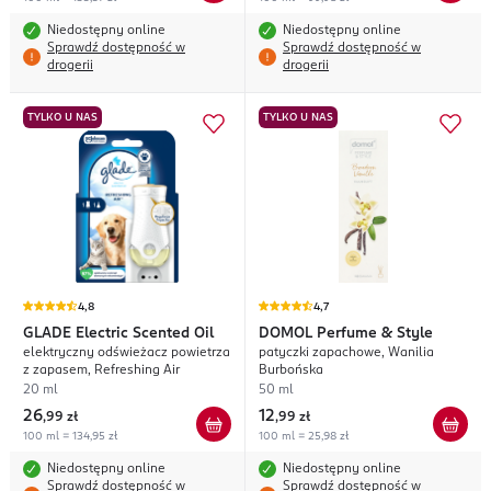
Niedostępny online
Niedostępny online
Sprawdź dostępność w
Sprawdź dostępność w
drogerii
drogerii
TYLKO U NAS
TYLKO U NAS
4,8
4,7
GLADE
Electric Scented Oil
DOMOL
Perfume & Style
elektryczny odświeżacz powietrza
patyczki zapachowe, Wanilia
z zapasem, Refreshing Air
Burbońska
20 ml
50 ml
26
12
,
99 zł
,
99 zł
100 ml = 134,95 zł
100 ml = 25,98 zł
Niedostępny online
Niedostępny online
Sprawdź dostępność w
Sprawdź dostępność w