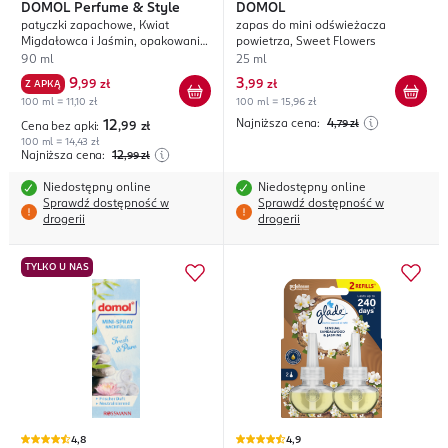
DOMOL
Perfume & Style
DOMOL
patyczki zapachowe, Kwiat
zapas do mini odświeżacza
Migdałowca i Jaśmin, opakowanie
powietrza, Sweet Flowers
uzupełniające
90 ml
25 ml
9
3
Z APKĄ
,
99 zł
,
99 zł
100 ml = 11,10 zł
100 ml = 15,96 zł
Najniższa cena:
4
12
,79
zł
Cena bez apki:
,99
zł
100 ml = 14,43 zł
Najniższa cena:
12
,99
zł
Niedostępny online
Niedostępny online
Sprawdź dostępność w
Sprawdź dostępność w
drogerii
drogerii
TYLKO U NAS
4,8
4,9