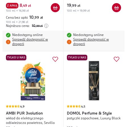
8
19
Z APKĄ
,
49 zł
,
99 zł
100 ml = 16,98 zł
100 ml = 19,99 zł
10
Cena bez apki:
,99
zł
100 ml = 21,98 zł
Najniższa cena:
10
,99
zł
Niedostępny online
Niedostępny online
Sprawdź dostępność w
Sprawdź dostępność w
drogerii
drogerii
TYLKO U NAS
TYLKO U NAS
4,9
4,5
AMBI PUR
3volution
DOMOL
Perfume & Style
wkład do elektrycznego
patyczki zapachowe, Luxury Black
odświeżacza powietrza, Sevilla