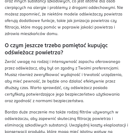
oraz innych substancji szkodliwych, co jest istotne dla osób
cierpiących na alergie i problemy z drogami oddechowymi. Nie
możesz zapomnieć, że niektóre modele odświeżaczy powietrza
oferują dodatkowe funkcje, takie jak jonizacja powietrza czy
filtracja, które mogą pomóc w poprawie jakości powietrza i
zdrowia mieszkańców domu.
O czym jeszcze trzeba pamiętać kupując
odświeżacz powietrza?
Zwróć uwagę na rodzaj i intensywność zapachu oferowanego
przez odświeżacz, aby był on zgodny z Twoimi preferencjami.
Musisz również zweryfikować wydajność i trwałość urządzenia,
aby mieć pewność, że będzie ono działać efektywnie przez
dłuższy czas. Warto sprawdzić, czy odświeżacz posiada
certyfikaty potwierdzające jego bezpieczeństwo użytkowania
oraz zgodność z normami bezpieczeństwa.
Bardzo duże znaczenie ma także rodzaj filtrów używanych w
odświeżaczu, aby zapewnić skuteczną filtrację powietrza i
eliminację szkodliwych substancji. Uwzględnij koszty eksploatacji i
konserwacji produktu, które mogą mieć istotny wpływ na