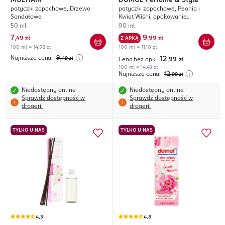
MULTIAIR
DOMOL
Perfume & Style
patyczki zapachowe, Drzewo
patyczki zapachowe, Peonia i
Sandałowe
Kwiat Wiśni, opakowanie
uzupełniające
50 ml
90 ml
7
9
,
49 zł
Z APKĄ
,
99 zł
100 ml = 14,98 zł
100 ml = 11,10 zł
Najniższa cena:
9
,49
zł
12
Cena bez apki:
,99
zł
100 ml = 14,43 zł
Najniższa cena:
12
,99
zł
Niedostępny online
Niedostępny online
Sprawdź dostępność w
Sprawdź dostępność w
drogerii
drogerii
TYLKO U NAS
TYLKO U NAS
4,3
4,8