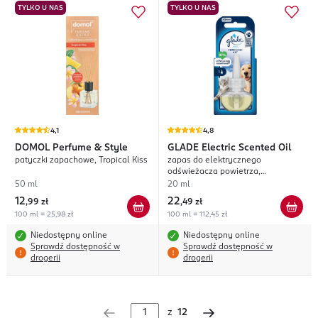
TYLKO U NAS
TYLKO U NAS
4,1
4,8
DOMOL
Perfume & Style
GLADE
Electric Scented Oil
patyczki zapachowe, Tropical Kiss
zapas do elektrycznego
odświeżacza powietrza,
Refreshing Air
50 ml
20 ml
12
22
,
99 zł
,
49 zł
100 ml = 25,98 zł
100 ml = 112,45 zł
Niedostępny online
Niedostępny online
Sprawdź dostępność w
Sprawdź dostępność w
drogerii
drogerii
z
12