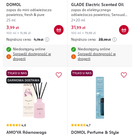
DOMOL
GLADE
Electric Scented Oil
zapas do mini odświeżacza
zapas do elektrycznego
powietrza, fresh & pure
odświeżacza powietrza, Sensual
Sandalwood & Jasmine
25 ml
2x20 ml
3
31
,
99 zł
,
99 zł
100 ml = 15,96 zł
100 ml = 79,98 zł
Najniższa cena:
4
Najniższa cena:
38
,79
zł
,99
zł
Niedostępny online
Niedostępny online
Sprawdź dostępność w
Sprawdź dostępność w
drogerii
drogerii
TYLKO U NAS
TYLKO U NAS
DARMOWA DOSTAWA
4,8
4,7
AMO'YA
Równowaga
DOMOL
Perfume & Style