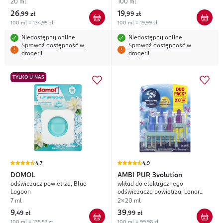
20 ml
100 ml
26
19
,
99 zł
,
99 zł
100 ml = 134,95 zł
100 ml = 19,99 zł
Niedostępny online
Niedostępny online
Sprawdź dostępność w
Sprawdź dostępność w
drogerii
drogerii
TYLKO U NAS
4,7
4,9
DOMOL
AMBI PUR
3volution
odświeżacz powietrza, Blue
wkład do elektrycznego
Lagoon
odświeżacza powietrza, Lenor
Spring Awakening
7 ml
2x20 ml
9
39
,
49 zł
,
99 zł
100 ml = 135,57 zł
100 ml = 99,98 zł