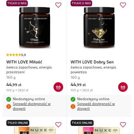
TYLKO U NAS
TYLKO U NAS
5,0
WITH LOVE
Miłość
WITH LOVE
Dobry Sen
świeca zapachowa, energia
świeca zapachowa, energia
przestrzeni
powietrza
160 g
160 g
44
44
,
99 zł
,
99 zł
100 g = 28,12 zł
100 g = 28,12 zł
Niedostępny online
Niedostępny online
Sprawdź dostępność w
Sprawdź dostępność w
drogerii
drogerii
TYLKO ONLINE
TYLKO ONLINE