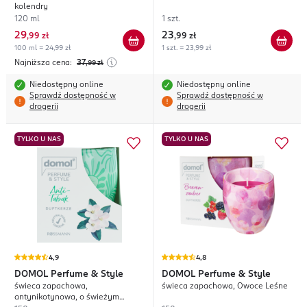
kolendry
120 ml
1 szt.
29
23
,
99 zł
,
99 zł
100 ml = 24,99 zł
1 szt. = 23,99 zł
Najniższa cena:
37
,99
zł
Niedostępny online
Niedostępny online
Sprawdź dostępność w
Sprawdź dostępność w
drogerii
drogerii
TYLKO U NAS
TYLKO U NAS
4,9
4,8
DOMOL
Perfume & Style
DOMOL
Perfume & Style
świeca zapachowa,
świeca zapachowa, Owoce Leśne
antynikotynowa, o świeżym