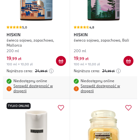
5,0
4,8
HISKIN
HISKIN
świeca sojowa, zapachowa,
świeca sojowa, zapachowa, Bali
Mallorca
200 ml
200 ml
19
19
,
99 zł
,
99 zł
100 ml = 10,00 zł
100 ml = 10,00 zł
Najniższa cena:
24
Najniższa cena:
24
,99
zł
,99
zł
Niedostępny online
Niedostępny online
Sprawdź dostępność w
Sprawdź dostępność w
drogerii
drogerii
TYLKO ONLINE