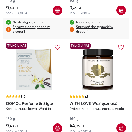
zapachu
150 g
150 g
9
9
,
49 zł
,
49 zł
100 g = 6,33 zł
100 g = 6,33 zł
Niedostępny online
Niedostępny online
Sprawdź dostępność w
Sprawdź dostępność w
drogerii
drogerii
TYLKO U NAS
TYLKO U NAS
5,0
4,5
DOMOL
Perfume & Style
WITH LOVE
Wdzięczność
świeca zapachowa, Wanilia
świeca zapachowa, energia wody
150 g
160 g
9
44
,
49 zł
,
99 zł
100 g = 6,33 zł
100 g = 28,12 zł