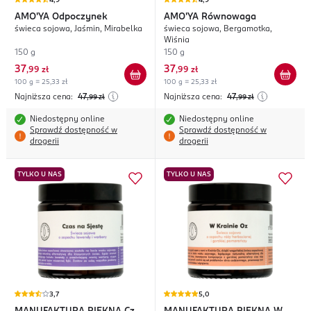
4,9
4,9
AMO'YA
Odpoczynek
AMO'YA
Równowaga
świeca sojowa, Jaśmin, Mirabelka
świeca sojowa, Bergamotka,
Wiśnia
150 g
150 g
37
37
,
99 zł
,
99 zł
100 g = 25,33 zł
100 g = 25,33 zł
Najniższa cena:
47
Najniższa cena:
47
,99
zł
,99
zł
Niedostępny online
Niedostępny online
Sprawdź dostępność w
Sprawdź dostępność w
drogerii
drogerii
TYLKO U NAS
TYLKO U NAS
3,7
5,0