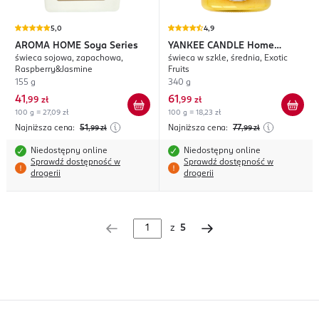
5,0
4,9
AROMA HOME
Soya Series
YANKEE CANDLE
Home
świeca sojowa, zapachowa,
świeca w szkle, średnia, Exotic
Inspiration
Raspberry&Jasmine
Fruits
155 g
340 g
41
61
,
99 zł
,
99 zł
100 g = 27,09 zł
100 g = 18,23 zł
Najniższa cena:
51
Najniższa cena:
77
,99
zł
,99
zł
Niedostępny online
Niedostępny online
Sprawdź dostępność w
Sprawdź dostępność w
drogerii
drogerii
z
5