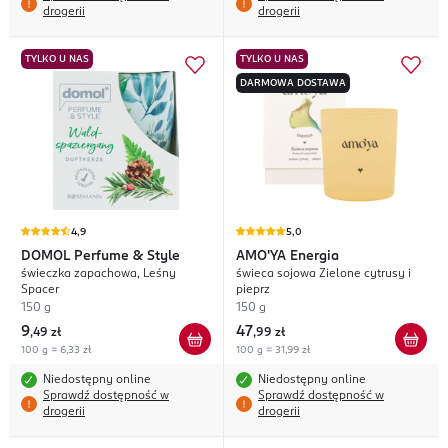
drogerii
drogerii
TYLKO U NAS
TYLKO U NAS
DARMOWA DOSTAWA
4,9
5,0
DOMOL
Perfume & Style
AMO'YA
Energia
świeczka zapachowa, Leśny
świeca sojowa Zielone cytrusy i
Spacer
pieprz
150 g
150 g
9
47
,
49 zł
,
99 zł
100 g = 6,33 zł
100 g = 31,99 zł
Niedostępny online
Niedostępny online
Sprawdź dostępność w
Sprawdź dostępność w
drogerii
drogerii