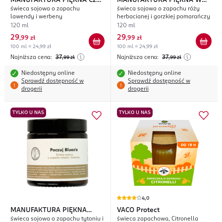
MANUFAKTURA PIĘKNA
Czas
MANUFAKTURA PIĘKNA
W
świeca sojowa o zapachu
świeca sojowa o zapachu róży
na Sjestę
Krainie Oz
lawendy i werbeny
herbacianej i gorzkiej pomarańczy
120 ml
120 ml
29
29
,
99 zł
,
99 zł
100 ml = 24,99 zł
100 ml = 24,99 zł
Najniższa cena:
37
Najniższa cena:
37
,99
zł
,99
zł
Niedostępny online
Niedostępny online
Sprawdź dostępność w
Sprawdź dostępność w
drogerii
drogerii
TYLKO U NAS
TYLKO U NAS
4,0
MANUFAKTURA PIĘKNA
VACO
Protect
świeca sojowa o zapachu tytoniu i
świeca zapachowa, Citronella
Poczuj Bluesa