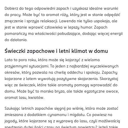
Dobierz do tego odpowiedni zapach i uzyskasz idealne warunki
do pracy. Może być to aromat róży, który jest w stanie odpędzić
zmęczenie i sprzyja relaksacji. Lawenda nie tylko uspokaja, ale
jest w stanie wprawić człowieka w lepszy humor. Zapach
pomarańczy ma właściwości pobudzające, dodając więcej energii
do działania.
Świeczki zapachowe i letni klimat w domu
Lato to pora roku, która może się kojarzyć z wieloma
przyjemnymi sytuacjami. To jeden z najbardziej wyczekiwanych
okresów, który pozwala na chwilę oddechu i spokoju. Zapachy
kojarzone z latem wywołują pozytywne skojarzenia. Skorzystaj
więc ze świeczek, które takie aromaty pomogą wprowadzić do
domu. Może być to morska bryza, ale także egzotyczne owoce,
aromat lasu, kwiatów.
Szukając letnich zapachów sięgnij po wiśnię, która może zostać
zmieszana z dodatkiem cynamonu i migdału. Co powiesz na
jagody, które kojarzone są z wyprawą do lasu, czyli możliwością
spędzenia dużej ilości czasu na świeżym powietrzu? Jeżeli takie