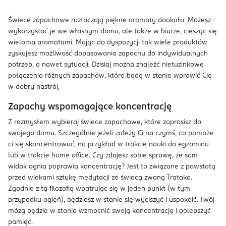
Świece zapachowe roztaczają piękne aromaty dookoła. Możesz
wykorzystać je we własnym domu, ale także w biurze, ciesząc się
wieloma aromatami. Mając do dyspozycji tak wiele produktów
zyskujesz możliwość dopasowania zapachu do indywidualnych
potrzeb, a nawet sytuacji. Dzisiaj można znaleźć nietuzinkowe
połączenia różnych zapachów, które będą w stanie wprawić Cię
w dobry nastrój.
Zapachy wspomagające koncentrację
Z rozmysłem wybieraj świece zapachowe, które zaprosisz do
swojego domu. Szczególnie jeżeli zależy Ci na czymś, co pomoże
ci się skoncentrować, na przykład w trakcie nauki do egzaminu
lub w trakcie home office. Czy zdajesz sobie sprawę, że sam
widok ognia poprawia koncentrację? Jest to związane z powstałą
przed wiekami sztukę medytacji ze świecą zwaną Trataka.
Zgodnie z tą filozofią wpatrując się w jeden punkt (w tym
przypadku ogień), będziesz w stanie się wyciszyć i uspokoić. Twój
mózg będzie w stanie wzmocnić swoją koncentrację i polepszyć
pamięć.