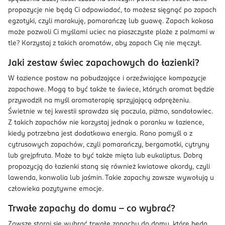
propozycje nie będą Ci odpowiadać, to możesz sięgnąć po zapach
egzotyki, czyli marakuję, pomarańczę lub guawę. Zapach kokosa
może pozwoli Ci myślami uciec na piaszczyste plaże z palmami w
tle? Korzystaj z takich aromatów, aby zapach Cię nie męczył.
Jaki zestaw świec zapachowych do łazienki?
W łazience postaw na pobudzające i orzeźwiające kompozycje
zapachowe. Mogą to być także te świece, których aromat będzie
przywodził na myśl aromaterapię sprzyjającą odprężeniu.
Świetnie w tej kwestii sprawdza się paczula, piżmo, sandałowiec.
Z takich zapachów nie korzystaj jednak o poranku w łazience,
kiedy potrzebna jest dodatkowa energia. Rano pomyśl o z
cytrusowych zapachów, czyli pomarańczy, bergamotki, cytryny
lub grejpfruta. Może to być także mięta lub eukaliptus. Dobrą
propozycją do łazienki staną się również kwiatowe akordy, czyli
lawenda, konwalia lub jaśmin. Takie zapachy zawsze wywołują u
człowieka pozytywne emocje.
Trwałe zapachy do domu – co wybrać?
Zawsze staraj się wybrać trwałe zapachy do domu, które będą