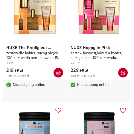
NUXE
The Prodigieux
NUXE
Happy in Pink
zestaw dla kobiet, suchy olejek
zestaw kosmetyków dla kobiet,
Collection
100ml + woda perfumowana 15ml
suchy olejek 100ml + woda
+ olejak pod prysznic 100ml +
perfumowana 15ml + żel pod
1 szt.
275 ml
świeca zapachowa
prysznic 100ml + świeca
219
229
,
99 zł
,
99 zł
zapachowa
1 szt. = 219,99 zł
100 ml = 83,63 zł
Niedostępny online
Niedostępny online