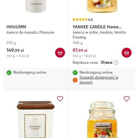
4,6
HHUUMM
YANKEE CANDLE
Home
świeca do masażu, Pleasure
świeca w szkle, średnia, Vanilla
Inspiration
Frosting
210 g
340 g
149
61
,
99 zł
,
99 zł
100 g = 71,42 zł
100 g = 18,23 zł
Najniższa cena:
77
,99
zł
Niedostępny online
Niedostępny online
Sprawdź dostępność w
drogerii