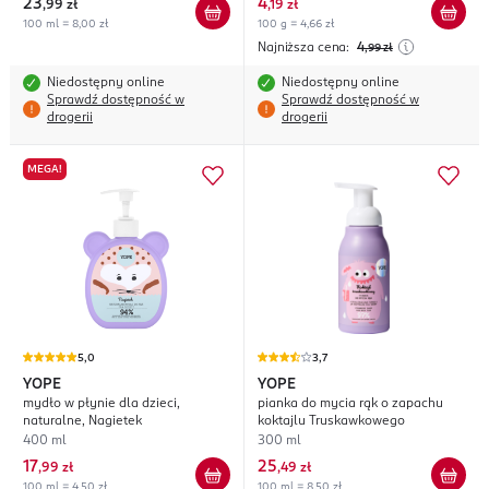
23
4
,
99 zł
,
19 zł
100 ml = 8,00 zł
100 g = 4,66 zł
Najniższa cena:
4
,99
zł
Niedostępny online
Niedostępny online
Sprawdź dostępność w
Sprawdź dostępność w
drogerii
drogerii
MEGA!
5,0
3,7
YOPE
YOPE
mydło w płynie dla dzieci,
pianka do mycia rąk o zapachu
naturalne, Nagietek
koktajlu Truskawkowego
400 ml
300 ml
17
25
,
99 zł
,
49 zł
100 ml = 4,50 zł
100 ml = 8,50 zł