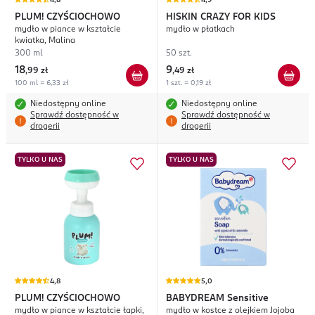
4,8
4,9
PLUM! CZYŚCIOCHOWO
HISKIN CRAZY FOR KIDS
mydło w piance w kształcie
mydło w płatkach
kwiatka, Malina
300 ml
50 szt.
18
9
,
99 zł
,
49 zł
100 ml = 6,33 zł
1 szt. = 0,19 zł
Niedostępny online
Niedostępny online
Sprawdź dostępność w
Sprawdź dostępność w
drogerii
drogerii
TYLKO U NAS
TYLKO U NAS
4,8
5,0
PLUM! CZYŚCIOCHOWO
BABYDREAM
Sensitive
mydło w piance w kształcie łapki,
mydło w kostce z olejkiem Jojoba