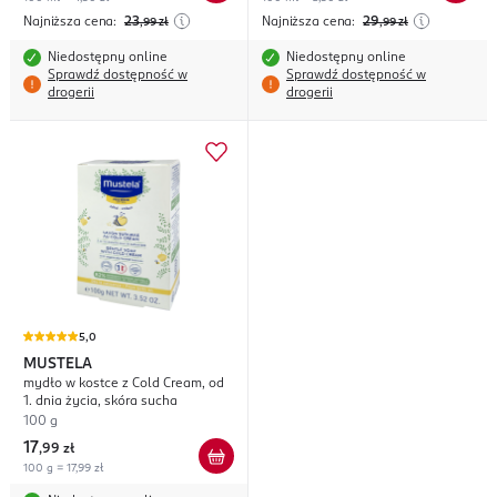
Najniższa cena:
23
Najniższa cena:
29
,99
zł
,99
zł
Niedostępny online
Niedostępny online
Sprawdź dostępność w
Sprawdź dostępność w
drogerii
drogerii
5,0
MUSTELA
mydło w kostce z Cold Cream, od
1. dnia życia, skóra sucha
100 g
17
,
99 zł
100 g = 17,99 zł