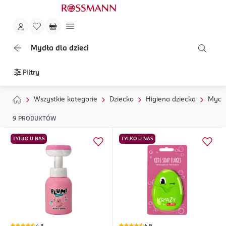
Mydła dla dzieci
Filtry
Wszystkie kategorie
Dziecko
Higiena dziecka
Mycie
9
PRODUKTÓW
TYLKO U NAS
TYLKO U NAS