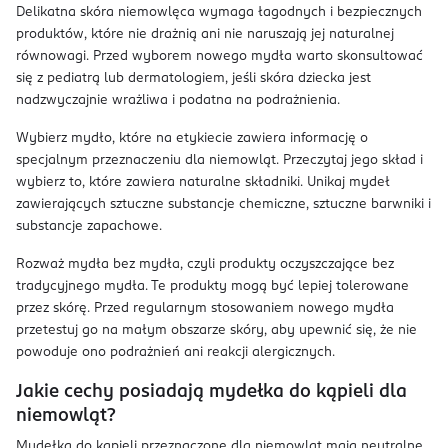
Delikatna skóra niemowlęca wymaga łagodnych i bezpiecznych
produktów, które nie drażnią ani nie naruszają jej naturalnej
równowagi. Przed wyborem nowego mydła warto skonsultować
się z pediatrą lub dermatologiem, jeśli skóra dziecka jest
nadzwyczajnie wrażliwa i podatna na podrażnienia.
Wybierz mydło, które na etykiecie zawiera informację o
specjalnym przeznaczeniu dla niemowląt. Przeczytaj jego skład i
wybierz to, które zawiera naturalne składniki. Unikaj mydeł
zawierających sztuczne substancje chemiczne, sztuczne barwniki i
substancje zapachowe.
Rozważ mydła bez mydła, czyli produkty oczyszczające bez
tradycyjnego mydła. Te produkty mogą być lepiej tolerowane
przez skórę. Przed regularnym stosowaniem nowego mydła
przetestuj go na małym obszarze skóry, aby upewnić się, że nie
powoduje ono podrażnień ani reakcji alergicznych.
Jakie cechy posiadają mydełka do kąpieli dla
niemowląt?
Mydełka do kąpieli przeznaczone dla niemowląt mają neutralne