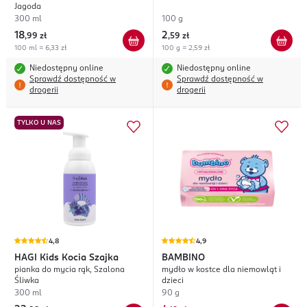
Jagoda
300 ml
100 g
18
2
,
99 zł
,
59 zł
100 ml = 6,33 zł
100 g = 2,59 zł
Niedostępny online
Niedostępny online
Sprawdź dostępność w
Sprawdź dostępność w
drogerii
drogerii
TYLKO U NAS
4,8
4,9
HAGI
Kids Kocia Szajka
BAMBINO
pianka do mycia rąk, Szalona
mydło w kostce dla niemowląt i
Śliwka
dzieci
300 ml
90 g