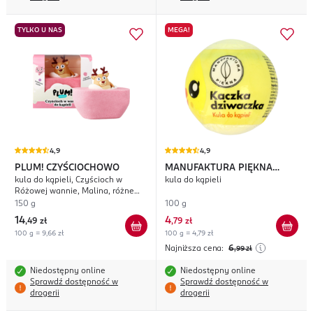
TYLKO U NAS
MEGA!
4,9
4,9
PLUM! CZYŚCIOCHOWO
MANUFAKTURA PIĘKNA
kula do kąpieli, Czyścioch w
kula do kąpieli
Kaczka Dziwaczka
Różowej wannie, Malina, różne
rodzaje
150 g
100 g
14
4
,
49 zł
,
79 zł
100 g = 9,66 zł
100 g = 4,79 zł
Najniższa cena:
6
,99
zł
Niedostępny online
Niedostępny online
Sprawdź dostępność w
Sprawdź dostępność w
drogerii
drogerii