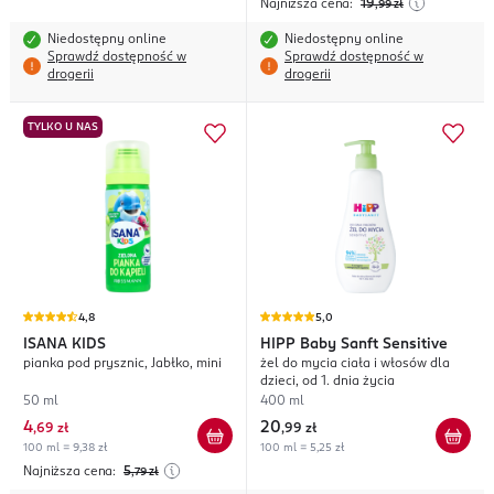
Najniższa cena:
19
,99
zł
Niedostępny online
Niedostępny online
Sprawdź dostępność w
Sprawdź dostępność w
drogerii
drogerii
TYLKO U NAS
4,8
5,0
ISANA KIDS
HIPP
Baby Sanft Sensitive
pianka pod prysznic, Jabłko, mini
żel do mycia ciała i włosów dla
dzieci, od 1. dnia życia
50 ml
400 ml
4
20
,
69 zł
,
99 zł
100 ml = 9,38 zł
100 ml = 5,25 zł
Najniższa cena:
5
,79
zł