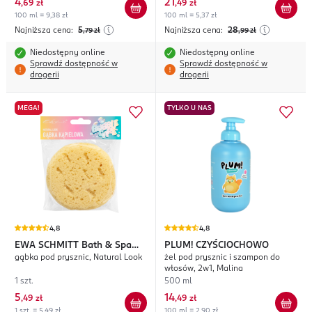
4
21
,
69 zł
,
49 zł
100 ml = 9,38 zł
100 ml = 5,37 zł
Najniższa cena:
5
Najniższa cena:
28
,79
zł
,99
zł
Niedostępny online
Niedostępny online
Sprawdź dostępność w
Sprawdź dostępność w
drogerii
drogerii
MEGA!
TYLKO U NAS
4,8
4,8
EWA SCHMITT
Bath & Spa
PLUM! CZYŚCIOCHOWO
gąbka pod prysznic, Natural Look
żel pod prysznic i szampon do
Collection
włosów, 2w1, Malina
1 szt.
500 ml
5
14
,
49 zł
,
49 zł
1 szt. = 5,49 zł
100 ml = 2,90 zł