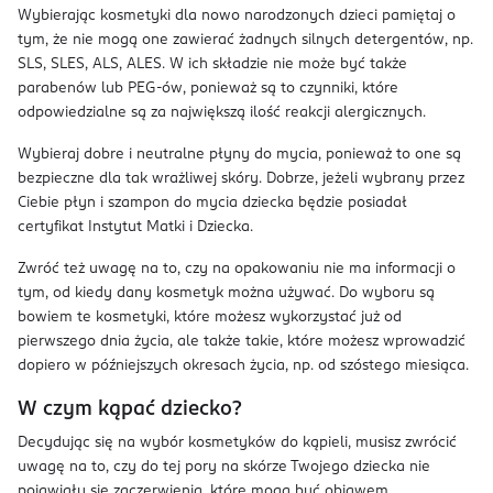
Wybierając kosmetyki dla nowo narodzonych dzieci pamiętaj o
tym, że nie mogą one zawierać żadnych silnych detergentów, np.
SLS, SLES, ALS, ALES. W ich składzie nie może być także
parabenów lub PEG-ów, ponieważ są to czynniki, które
odpowiedzialne są za największą ilość reakcji alergicznych.
Wybieraj dobre i neutralne płyny do mycia, ponieważ to one są
bezpieczne dla tak wrażliwej skóry. Dobrze, jeżeli wybrany przez
Ciebie płyn i szampon do mycia dziecka będzie posiadał
certyfikat Instytut Matki i Dziecka.
Zwróć też uwagę na to, czy na opakowaniu nie ma informacji o
tym, od kiedy dany kosmetyk można używać. Do wyboru są
bowiem te kosmetyki, które możesz wykorzystać już od
pierwszego dnia życia, ale także takie, które możesz wprowadzić
dopiero w późniejszych okresach życia, np. od szóstego miesiąca.
W czym kąpać dziecko?
Decydując się na wybór kosmetyków do kąpieli, musisz zwrócić
uwagę na to, czy do tej pory na skórze Twojego dziecka nie
pojawiały się zaczerwienia, które mogą być objawem