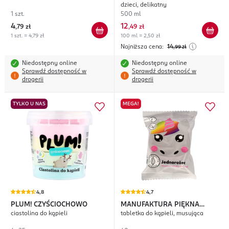
dzieci, delikatny
1 szt.
500 ml
4
12
,
79 zł
,
49 zł
1 szt. = 4,79 zł
100 ml = 2,50 zł
Najniższa cena:
14
,99
zł
Niedostępny online
Niedostępny online
Sprawdź dostępność w
Sprawdź dostępność w
drogerii
drogerii
TYLKO U NAS
MEGA!
4,8
4,7
PLUM! CZYŚCIOCHOWO
MANUFAKTURA PIĘKNA
ciastolina do kąpieli
tabletka do kąpieli, musująca
Jednorożec