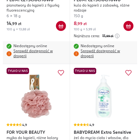
PLUM! CZYŚCIOCHOWO
PLUM! CZYŚCIOCHOWO
pianotwory do kąpieli z figurką
kula do kąpieli z zabawką, różne
fluorescencyjną
rodzaje
6 x 18 g
150 g
14
8
,
99 zł
,
99 zł
100 g = 13,88 zł
100 g = 5,99 zł
Najniższa cena:
11
,99
zł
Niedostępny online
Niedostępny online
Sprawdź dostępność w
Sprawdź dostępność w
drogerii
drogerii
TYLKO U NAS
TYLKO U NAS
4,9
4,9
FOR YOUR BEAUTY
BABYDREAM
Extra Sensitive
myjka do kąpieli, różne kolory
żel do mycia ciała i włosów, dla