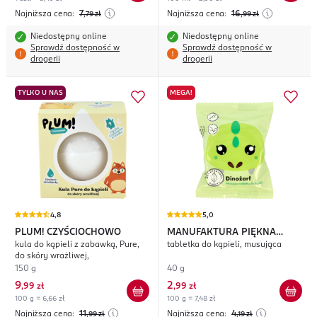
Najniższa cena:
7
Najniższa cena:
16
,79
zł
,99
zł
Niedostępny online
Niedostępny online
Sprawdź dostępność w
Sprawdź dostępność w
drogerii
drogerii
TYLKO U NAS
MEGA!
4,8
5,0
PLUM! CZYŚCIOCHOWO
MANUFAKTURA PIĘKNA
kula do kąpieli z zabawką, Pure,
tabletka do kąpieli, musująca
Dinożarł
do skóry wrażliwej,
150 g
40 g
9
2
,
99 zł
,
99 zł
100 g = 6,66 zł
100 g = 7,48 zł
Najniższa cena:
11
Najniższa cena:
4
,99
zł
,19
zł