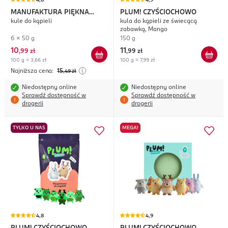
4,8
4,9
MANUFAKTURA PIĘKNA
PLUM! CZYŚCIOCHOWO
kule do kąpieli
kula do kąpieli ze świecącą
Szaleństwo Kolorów
zabawką, Mango
6 x 50 g
150 g
10
11
,
99 zł
,
99 zł
100 g = 3,66 zł
100 g = 7,99 zł
Najniższa cena:
15
,49
zł
Niedostępny online
Niedostępny online
Sprawdź dostępność w
Sprawdź dostępność w
drogerii
drogerii
TYLKO U NAS
MEGA!
4,8
4,9