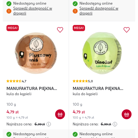
Niedostępny online
Niedostępny online
Sprawdź dostępność w
Sprawdź dostępność w
drogerii
drogerii
MEGA!
MEGA!
4,7
5,0
MANUFAKTURA PIĘKNA
MANUFAKTURA PIĘKNA
kula do kąpieli
kula do kąpieli
Pluszowy Miś
Dinożarł
100 g
100 g
4
4
,
79 zł
,
79 zł
100 g = 4,79 zł
100 g = 4,79 zł
Najniższa cena:
6
Najniższa cena:
6
,99
zł
,99
zł
Niedostępny online
Niedostępny online