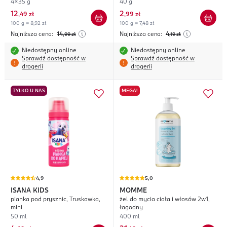
4x35 g
40 g
12
2
,
49 zł
,
99 zł
100 g = 8,92 zł
100 g = 7,48 zł
Najniższa cena:
14
Najniższa cena:
4
,99
zł
,19
zł
Niedostępny online
Niedostępny online
Sprawdź dostępność w
Sprawdź dostępność w
drogerii
drogerii
TYLKO U NAS
MEGA!
4,9
5,0
ISANA KIDS
MOMME
pianka pod prysznic, Truskawka,
żel do mycia ciała i włosów 2w1,
mini
łagodny
50 ml
400 ml