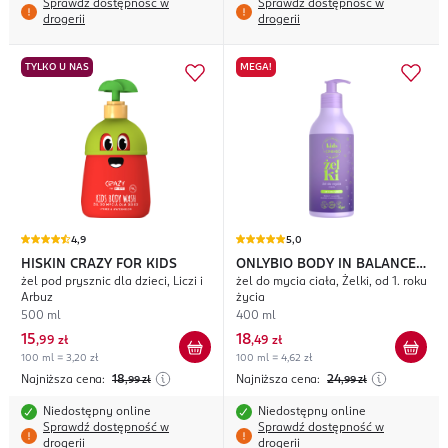
Sprawdź dostępność w
Sprawdź dostępność w
drogerii
drogerii
TYLKO U NAS
MEGA!
4,9
5,0
HISKIN CRAZY FOR KIDS
ONLYBIO BODY IN BALANCE
żel pod prysznic dla dzieci, Liczi i
żel do mycia ciała, Żelki, od 1. roku
Kids
Arbuz
życia
500 ml
400 ml
15
18
,
99 zł
,
49 zł
100 ml = 3,20 zł
100 ml = 4,62 zł
Najniższa cena:
18
Najniższa cena:
24
,99
zł
,99
zł
Niedostępny online
Niedostępny online
Sprawdź dostępność w
Sprawdź dostępność w
drogerii
drogerii