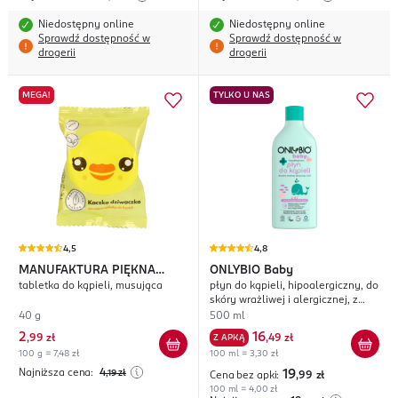
Niedostępny online
Niedostępny online
Sprawdź dostępność w
Sprawdź dostępność w
drogerii
drogerii
MEGA!
TYLKO U NAS
4,5
4,8
MANUFAKTURA PIĘKNA
ONLYBIO
Baby
tabletka do kąpieli, musująca
płyn do kąpieli, hipoalergiczny, do
Kaczka Dziwaczka
skóry wrażliwej i alergicznej, z
AZS
40 g
500 ml
2
16
,
99 zł
Z APKĄ
,
49 zł
100 g = 7,48 zł
100 ml = 3,30 zł
Najniższa cena:
4
,19
zł
19
Cena bez apki:
,99
zł
100 ml = 4,00 zł