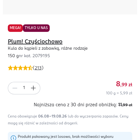
MEGA!
TYLKO U NAS
Plum! Czyściochowo
Kula do kąpieli z zabawką, różne rodzaje
150 g
nr kat.
2079195
(
213
)
8
,99
zł
100 g = 5,99 zł
Najniższa cena z 30 dni
przed obniżką:
11
,99
zł
Cena obowiązuje
06.08-19.08.26
lub do wyczerpania zapasów.
Ceny
mogą się różnić w zależności od drogerii.
Produkt pakowany jest losowo, brak możliwości wyboru