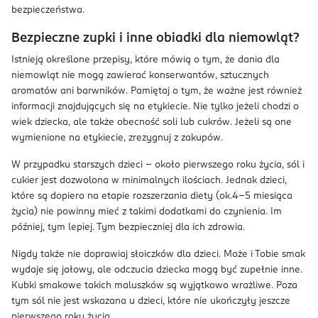
bezpieczeństwa.
Bezpieczne zupki i inne obiadki dla niemowląt?
Istnieją określone przepisy, które mówią o tym, że dania dla
niemowląt nie mogą zawierać konserwantów, sztucznych
aromatów ani barwników. Pamiętaj o tym, że ważne jest również
informacji znajdujących się na etykiecie. Nie tylko jeżeli chodzi o
wiek dziecka, ale także obecność soli lub cukrów. Jeżeli są one
wymienione na etykiecie, zrezygnuj z zakupów.
W przypadku starszych dzieci – około pierwszego roku życia, sól i
cukier jest dozwolona w minimalnych ilościach. Jednak dzieci,
które są dopiero na etapie rozszerzania diety (ok.4–5 miesiąca
życia) nie powinny mieć z takimi dodatkami do czynienia. Im
później, tym lepiej. Tym bezpieczniej dla ich zdrowia.
Nigdy także nie doprawiaj słoiczków dla dzieci. Może i Tobie smak
wydaje się jałowy, ale odczucia dziecka mogą być zupełnie inne.
Kubki smakowe takich maluszków są wyjątkowo wrażliwe. Poza
tym sól nie jest wskazana u dzieci, które nie ukończyły jeszcze
pierwszego roku życia.