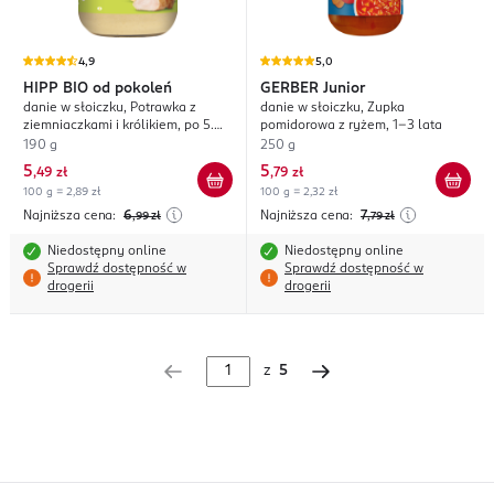
4,9
5,0
HIPP
BIO od pokoleń
GERBER
Junior
danie w słoiczku, Potrawka z
danie w słoiczku, Zupka
ziemniaczkami i królikiem, po 5.
pomidorowa z ryżem, 1-3 lata
m-cu życia
190 g
250 g
5
5
,
49 zł
,
79 zł
100 g = 2,89 zł
100 g = 2,32 zł
Najniższa cena:
6
Najniższa cena:
7
,99
zł
,79
zł
Niedostępny online
Niedostępny online
Sprawdź dostępność w
Sprawdź dostępność w
drogerii
drogerii
z
5