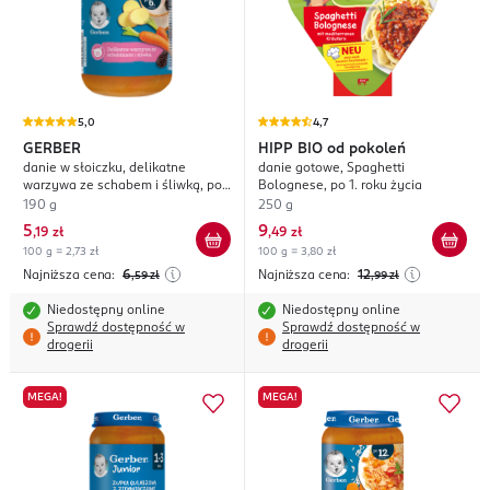
5,0
4,7
GERBER
HIPP
BIO od pokoleń
danie w słoiczku, delikatne
danie gotowe, Spaghetti
warzywa ze schabem i śliwką, po
Bolognese, po 1. roku życia
6. m-cu życia
190 g
250 g
5
9
,
19 zł
,
49 zł
100 g = 2,73 zł
100 g = 3,80 zł
Najniższa cena:
6
Najniższa cena:
12
,59
zł
,99
zł
Niedostępny online
Niedostępny online
Sprawdź dostępność w
Sprawdź dostępność w
drogerii
drogerii
MEGA!
MEGA!