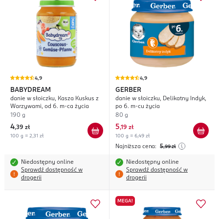
4,9
4,9
BABYDREAM
GERBER
danie w słoiczku, Kasza Kuskus z
danie w słoiczku, Delikatny Indyk,
Warzywami, od 6. m-ca życia
po 6. m-cu życia
190 g
80 g
4
5
,
39 zł
,
19 zł
100 g = 2,31 zł
100 g = 6,49 zł
Najniższa cena:
5
,99
zł
Niedostępny online
Niedostępny online
Sprawdź dostępność w
Sprawdź dostępność w
drogerii
drogerii
MEGA!