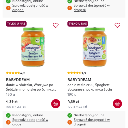
Niedostępny online
Niedostępny online
Sprawdź dostępność w
Sprawdź dostępność w
drogerii
drogerii
TYLKO U NAS
TYLKO U NAS
4,9
4,9
BABYDREAM
BABYDREAM
danie w słoiczku, Warzywa po
danie w słoiczku, Spaghetti
Śródziemnomorsku po 6. m-cu
Bolognese, po 4. m-cu życia
życia
190 g
190 g
4
4
,
39 zł
,
39 zł
100 g = 2,31 zł
100 g = 2,31 zł
Niedostępny online
Niedostępny online
Sprawdź dostępność w
Sprawdź dostępność w
drogerii
drogerii