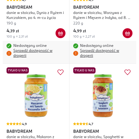
4,7
4,9
BABYDREAM
BABYDREAM
danie w słoiczku, Dynia z Ryżem i
danie w słoiczku, Warzywa z
Kurczakiem, po 4. m-cu życia
Ryżem i Mięsem z Indyka, od 8. m-
cu życia
190 g
220 g
4
4
,
39 zł
,
99 zł
100 g = 2,31 zł
100 g = 2,27 zł
Niedostępny online
Niedostępny online
Sprawdź dostępność w
Sprawdź dostępność w
drogerii
drogerii
TYLKO U NAS
TYLKO U NAS
4,9
4,7
BABYDREAM
BABYDREAM
danie w słoiczku, Makaron z
danie w słoiczku, Spaghetti w