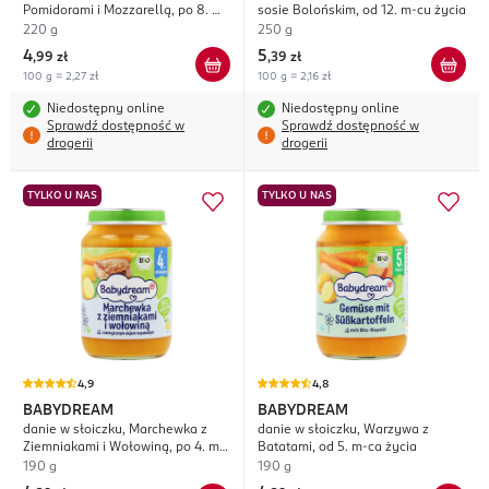
Pomidorami i Mozzarellą, po 8. m-
sosie Bolońskim, od 12. m-cu życia
cu życia
220 g
250 g
4
5
,
99 zł
,
39 zł
100 g = 2,27 zł
100 g = 2,16 zł
Niedostępny online
Niedostępny online
Sprawdź dostępność w
Sprawdź dostępność w
drogerii
drogerii
TYLKO U NAS
TYLKO U NAS
4,9
4,8
BABYDREAM
BABYDREAM
danie w słoiczku, Marchewka z
danie w słoiczku, Warzywa z
Ziemniakami i Wołowiną, po 4. m-
Batatami, od 5. m-ca życia
cu życia
190 g
190 g