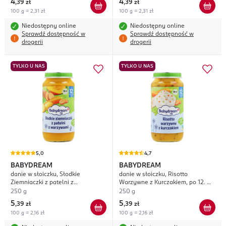
4
4
,
39 zł
,
39 zł
100 g = 2,31 zł
100 g = 2,31 zł
Niedostępny online
Niedostępny online
Sprawdź dostępność w
Sprawdź dostępność w
drogerii
drogerii
TYLKO U NAS
TYLKO U NAS
5,0
4,7
BABYDREAM
BABYDREAM
danie w słoiczku, Słodkie
danie w słoiczku, Risotto
Ziemniaczki z patelni z
Warzywne z Kurczakiem, po 12. m-
Warzywami, od 12. m-ca życia
cu życia
250 g
250 g
5
5
,
39 zł
,
39 zł
100 g = 2,16 zł
100 g = 2,16 zł