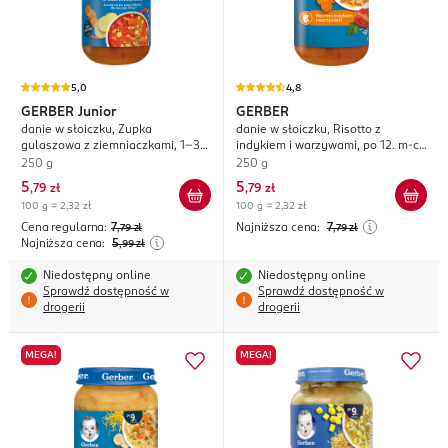
5,0
4,8
GERBER
Junior
GERBER
danie w słoiczku, Zupka
danie w słoiczku, Risotto z
gulaszowa z ziemniaczkami, 1-3
indykiem i warzywami, po 12. m-cu
lata
życia
250 g
250 g
5
5
,
79 zł
,
79 zł
100 g = 2,32 zł
100 g = 2,32 zł
Cena regularna:
7
Najniższa cena:
7
,79
zł
,79
zł
Najniższa cena:
5
,99
zł
Niedostępny online
Niedostępny online
Sprawdź dostępność w
Sprawdź dostępność w
drogerii
drogerii
MEGA!
MEGA!