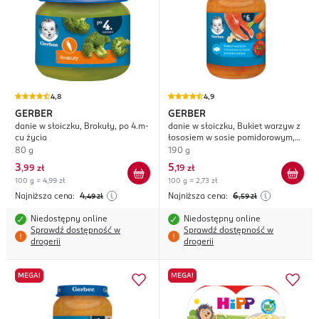
4,8
4,9
GERBER
GERBER
danie w słoiczku, Brokuły, po 4.m-
danie w słoiczku, Bukiet warzyw z
cu życia
łososiem w sosie pomidorowym,
po 6. m-cu życia
80 g
190 g
3
5
,
99 zł
,
19 zł
100 g = 4,99 zł
100 g = 2,73 zł
Najniższa cena:
4
Najniższa cena:
6
,49
zł
,59
zł
Niedostępny online
Niedostępny online
Sprawdź dostępność w
Sprawdź dostępność w
drogerii
drogerii
MEGA!
MEGA!