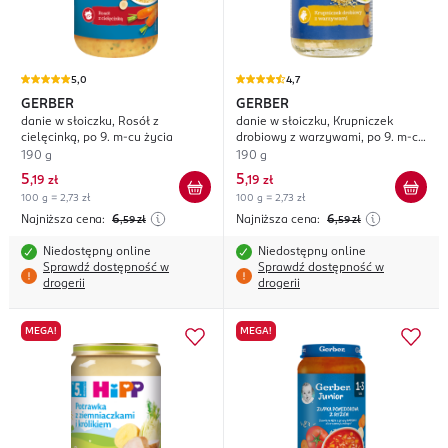
5,0
4,7
GERBER
GERBER
danie w słoiczku, Rosół z
danie w słoiczku, Krupniczek
cielęcinką, po 9. m-cu życia
drobiowy z warzywami, po 9. m-cu
życia
190 g
190 g
5
5
,
19 zł
,
19 zł
100 g = 2,73 zł
100 g = 2,73 zł
Najniższa cena:
6
Najniższa cena:
6
,59
zł
,59
zł
Niedostępny online
Niedostępny online
Sprawdź dostępność w
Sprawdź dostępność w
drogerii
drogerii
MEGA!
MEGA!