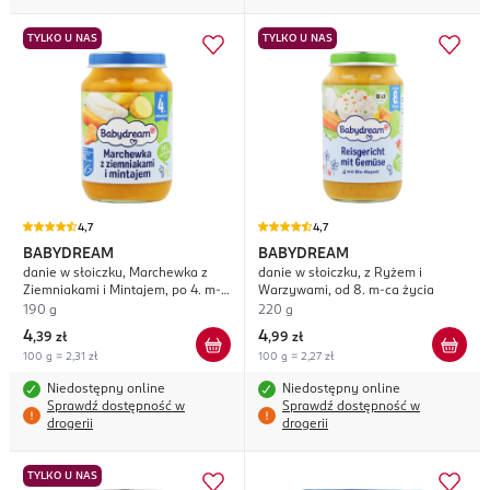
TYLKO U NAS
TYLKO U NAS
4,7
4,7
BABYDREAM
BABYDREAM
danie w słoiczku, Marchewka z
danie w słoiczku, z Ryżem i
Ziemniakami i Mintajem, po 4. m-
Warzywami, od 8. m-ca życia
cu życia
190 g
220 g
4
4
,
39 zł
,
99 zł
100 g = 2,31 zł
100 g = 2,27 zł
Niedostępny online
Niedostępny online
Sprawdź dostępność w
Sprawdź dostępność w
drogerii
drogerii
TYLKO U NAS