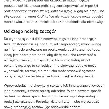
cierpliwość. Może się bowiem okazać, że maluch będzie
potrzebował kilkunastu prób, aby zaakceptować takie posiłki
oraz opanować trudną sztukę jedzenia łyżką. Nigdy nie próbuj na
siłę czegoś mu wmusić. W końcu nie każdej osobie może podejść
marchewka, brokuł, ziemniaki lub też inne obiadki dla niemowląt.
Od czego należy zacząć?
Do wyboru są zupki dla niemowląt, mięska i inne propozycje.
Jeżeli zastanawiasz się nad tym, od czego zacząć, zwróć uwagę
na informacje znalezione na opakowaniu. Jest to znak do tego,
kiedy jest dobra pora na to, aby dietę malucha rozszerzać o
warzywa, owoce lub mięso. Dziecko ma delikatny układ
pokarmowy, więc to co rodzicom na pierwszy rzut oka może
wydawać się zdrowe, dla malucha może stanowić ogromne
obciążenie, które będzie wywoływać przykre dolegliwości.
Wprowadzając marchewkę w słoiczku lub inne warzywa, owoce i
inne elementy, zawsze należy odczekać. W ten bowiem sposób
będziesz w stanie sprawdzić, czy danie nie wywołuje żadnych
reakcji alergicznych. Poczekaj kilka dni z tym, aby wprowadzić
nową propozycję, zachowując odpowiedni poziom