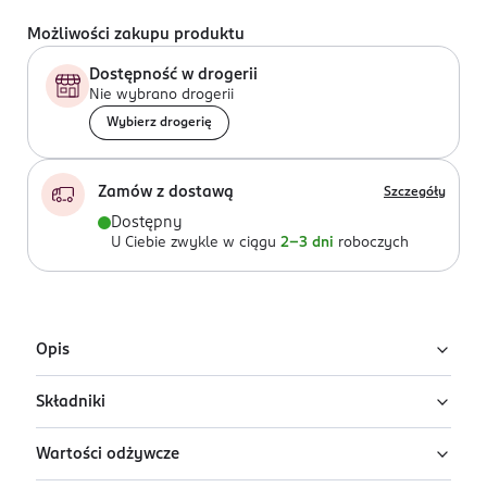
Możliwości zakupu produktu
Dostępność w drogerii
Nie wybrano drogerii
Wybierz drogerię
Zamów z dostawą
Szczegóły
Dostępny
U Ciebie zwykle w ciągu
2-3 dni
roboczych
Opis
Składniki
HiPP BIO od pokoleń, Spaghetti Bolognese, po 1. roku
Ekologiczny pełnowartościowy posiłek warzywno-
Wartości odżywcze
mięsny dla małych dzieci
Pomidory* 45%, woda, makaron spaghetti* 8%
(semolina z
pszenicy
* durum, białko kurzego
jaja
*,