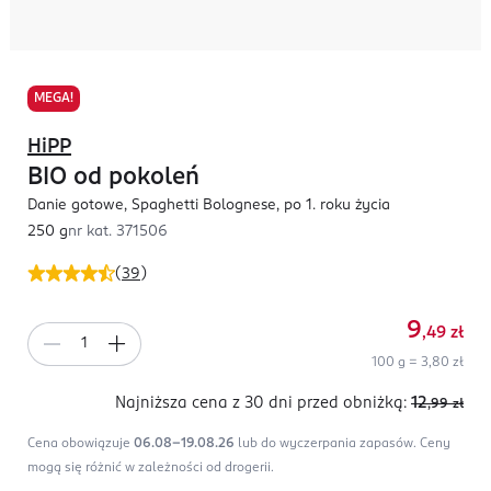
MEGA!
HiPP
BIO od pokoleń
Danie gotowe, Spaghetti Bolognese, po 1. roku życia
250 g
nr kat.
371506
(
39
)
9
,49
zł
100 g = 3,80 zł
Najniższa cena z 30 dni
przed obniżką:
12
,99
zł
Cena obowiązuje
06.08-19.08.26
lub do wyczerpania zapasów.
Ceny
mogą się różnić w zależności od drogerii.