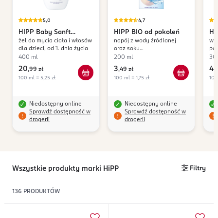
5,0
4,7
HIPP
Baby Sanft
HIPP
BIO od pokoleń
HI
żel do mycia ciała i włosów
napój z wody źródlanej
waf
Sensitive
dla dzieci, od 1. dnia życia
oraz soku
po 
wieloowocowego, po 1. roku
400 ml
200 ml
30
życia
20
3
4
,
99 zł
,
49 zł
,
6
100 ml = 5,25 zł
100 ml = 1,75 zł
100
Niedostępny online
Niedostępny online
Sprawdź dostępność w
Sprawdź dostępność w
drogerii
drogerii
Wszystkie produkty marki HiPP
Filtry
136
PRODUKTÓW