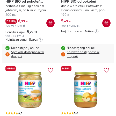
HIPP
BIO od pokoleń
HIPP
BIO od pokoleń
herbatka z melisy z sokiem
danie w słoiczku, Potrawka z
Herbatka & Sok
jabłkowym, po 4. m-cu życia
ziemniaczkami i królikiem, po 5. m-
cu życia
500 ml
190 g
6
5
Z APKĄ
,
99 zł
,
49 zł
100 ml = 1,40 zł
100 g = 2,89 zł
Najniższa cena:
6
8
,99
zł
Cena bez apki:
,79
zł
100 ml = 1,76 zł
Najniższa cena:
8
,79
zł
Niedostępny online
Niedostępny online
Sprawdź dostępność w
Sprawdź dostępność w
drogerii
drogerii
MEGA!
MEGA!
4,9
5,0