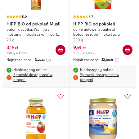
5,0
4,7
HIPP
BIO od pokoleń Musli
HIPP
BIO od pokoleń
batonik, Jabłka, Wanilia z
danie gotowe, Spaghetti
Przyjaciel
maślanymi ciasteczkami, po 1.
Bolognese, po 1. roku życia
roku życia
20 g
250 g
3
9
,
19 zł
,
49 zł
100 g = 15,95 zł
100 g = 3,80 zł
Najniższa cena:
3
Najniższa cena:
12
,79
zł
,99
zł
Niedostępny online
Niedostępny online
Sprawdź dostępność w
Sprawdź dostępność w
drogerii
drogerii