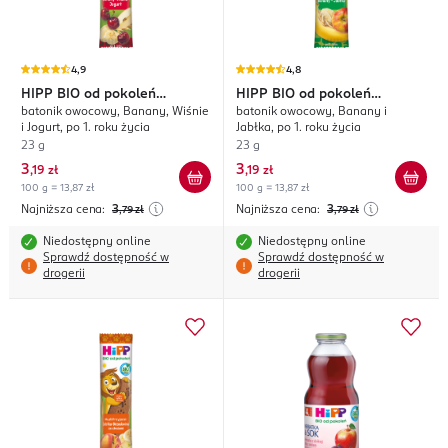
4,9
4,8
HIPP
BIO od pokoleń
HIPP
BIO od pokoleń
batonik owocowy, Banany, Wiśnie
batonik owocowy, Banany i
Owocowy Przyjaciel
Owocowy Przyjaciel
i Jogurt, po 1. roku życia
Jabłka, po 1. roku życia
23 g
23 g
3
3
,
19 zł
,
19 zł
100 g = 13,87 zł
100 g = 13,87 zł
Najniższa cena:
3
Najniższa cena:
3
,79
zł
,79
zł
Niedostępny online
Niedostępny online
Sprawdź dostępność w
Sprawdź dostępność w
drogerii
drogerii