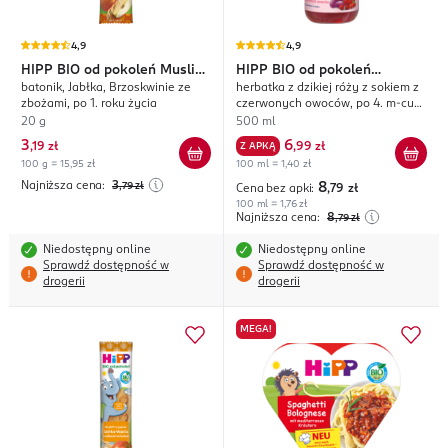
4,9
4,9
HIPP
BIO od pokoleń Musli
HIPP
BIO od pokoleń
batonik, Jabłka, Brzoskwinie ze
herbatka z dzikiej róży z sokiem z
Przyjaciel
Herbatka & Sok
zbożami, po 1. roku życia
czerwonych owoców, po 4. m-cu
życia
20 g
500 ml
3
6
,
19 zł
Z APKĄ
,
99 zł
100 g = 15,95 zł
100 ml = 1,40 zł
Najniższa cena:
3
,79
zł
8
Cena bez apki:
,79
zł
100 ml = 1,76 zł
Najniższa cena:
8
,79
zł
Niedostępny online
Niedostępny online
Sprawdź dostępność w
Sprawdź dostępność w
drogerii
drogerii
MEGA!