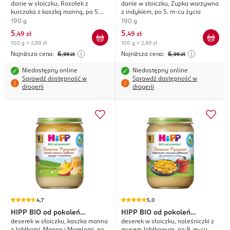
danie w słoiczku, Rosołek z
danie w słoiczku, Zupka warzywna
kurczaka z kaszką manną, po 5.
z indykiem, po 5. m-cu życia
m-cu życia
190 g
190 g
5
5
,
49 zł
,
49 zł
100 g = 2,89 zł
100 g = 2,89 zł
Najniższa cena:
6
Najniższa cena:
6
,99
zł
,99
zł
Niedostępny online
Niedostępny online
Sprawdź dostępność w
Sprawdź dostępność w
drogerii
drogerii
4,7
5,0
HIPP
BIO od pokoleń
HIPP
BIO od pokoleń
deserek w słoiczku, kaszka manna
deserek w słoiczku, naleśniczki z
Domowe Pyszności
Domowe Pyszności