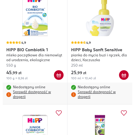
4,9
4,9
HIPP
BIO Combiotik 1
HIPP
Baby Sanft Sensitive
mleko początkowe dla niemowląt
pianka do mycia buzi i rączek, dla
od urodzenia, ekologiczne
dzieci, Kaczuszka
550 g
250 ml
45
25
,
99 zł
,
99 zł
100 g = 8,36 zł
100 ml = 10,40 zł
Niedostępny online
Niedostępny online
Sprawdź dostępność w
Sprawdź dostępność w
drogerii
drogerii