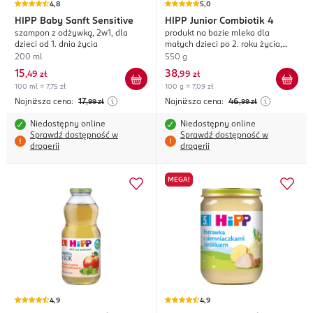
4,8
5,0
HIPP
Baby Sanft Sensitive
HIPP
Junior Combiotik 4
szampon z odżywką, 2w1, dla
produkt na bazie mleka dla
dzieci od 1. dnia życia
małych dzieci po 2. roku życia,
wzbogacony w witaminy i
200 ml
550 g
składniki mineralne
15
38
,
49 zł
,
99 zł
100 ml = 7,75 zł
100 g = 7,09 zł
Najniższa cena:
17
Najniższa cena:
46
,99
zł
,99
zł
Niedostępny online
Niedostępny online
Sprawdź dostępność w
Sprawdź dostępność w
drogerii
drogerii
MEGA!
4,9
4,9