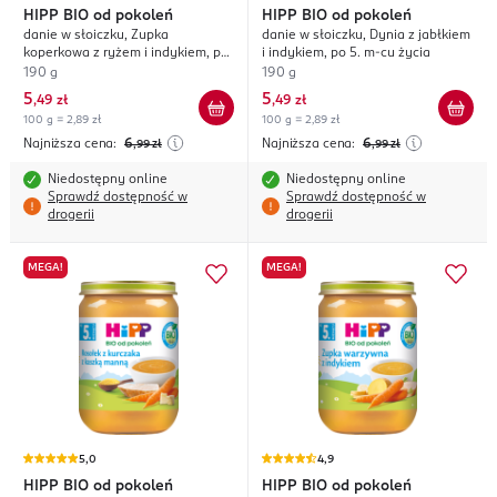
HIPP
BIO od pokoleń
HIPP
BIO od pokoleń
danie w słoiczku, Zupka
danie w słoiczku, Dynia z jabłkiem
koperkowa z ryżem i indykiem, po
i indykiem, po 5. m-cu życia
7. m-cu życia
190 g
190 g
5
5
,
49 zł
,
49 zł
100 g = 2,89 zł
100 g = 2,89 zł
Najniższa cena:
6
Najniższa cena:
6
,99
zł
,99
zł
Niedostępny online
Niedostępny online
Sprawdź dostępność w
Sprawdź dostępność w
drogerii
drogerii
MEGA!
MEGA!
5,0
4,9
HIPP
BIO od pokoleń
HIPP
BIO od pokoleń