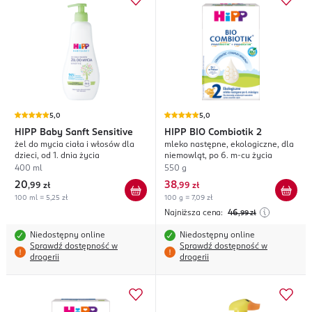
5,0
5,0
HIPP
Baby Sanft Sensitive
HIPP
BIO Combiotik 2
żel do mycia ciała i włosów dla
mleko następne, ekologiczne, dla
dzieci, od 1. dnia życia
niemowląt, po 6. m-cu życia
400 ml
550 g
20
38
,
99 zł
,
99 zł
100 ml = 5,25 zł
100 g = 7,09 zł
Najniższa cena:
46
,99
zł
Niedostępny online
Niedostępny online
Sprawdź dostępność w
Sprawdź dostępność w
drogerii
drogerii