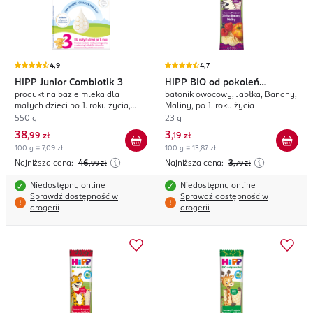
4,9
4,7
HIPP
Junior Combiotik 3
HIPP
BIO od pokoleń
produkt na bazie mleka dla
batonik owocowy, Jabłka, Banany,
Owocowy Przyjaciel
małych dzieci po 1. roku życia,
Maliny, po 1. roku życia
wzbogacony w witaminy i
550 g
23 g
składniki mineralne
38
3
,
99 zł
,
19 zł
100 g = 7,09 zł
100 g = 13,87 zł
Najniższa cena:
46
Najniższa cena:
3
,99
zł
,79
zł
Niedostępny online
Niedostępny online
Sprawdź dostępność w
Sprawdź dostępność w
drogerii
drogerii