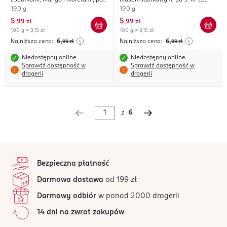
z Jabłkami, Mango i Morelami, po
musem Jabłkowym, po 9. m-cu
9. m-cu życia
życia
190 g
190 g
5
5
,
99 zł
,
99 zł
100 g = 3,15 zł
100 g = 3,15 zł
Najniższa cena:
6
Najniższa cena:
6
,99
zł
,99
zł
Niedostępny online
Niedostępny online
Sprawdź dostępność w
Sprawdź dostępność w
drogerii
drogerii
z
6
stopka
Bezpieczna płatność
Darmowa dostawa
od 199 zł
Darmowy odbiór
w ponad 2000 drogerii
14 dni na zwrot zakupów