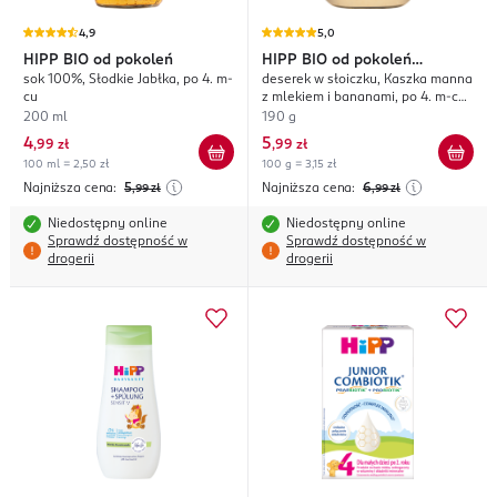
4,9
5,0
HIPP
BIO od pokoleń
HIPP
BIO od pokoleń
sok 100%, Słodkie Jabłka, po 4. m-
deserek w słoiczku, Kaszka manna
Przysmak na dobranoc
cu
z mlekiem i bananami, po 4. m-cu
życia
200 ml
190 g
4
5
,
99 zł
,
99 zł
100 ml = 2,50 zł
100 g = 3,15 zł
Najniższa cena:
5
Najniższa cena:
6
,99
zł
,99
zł
Niedostępny online
Niedostępny online
Sprawdź dostępność w
Sprawdź dostępność w
drogerii
drogerii