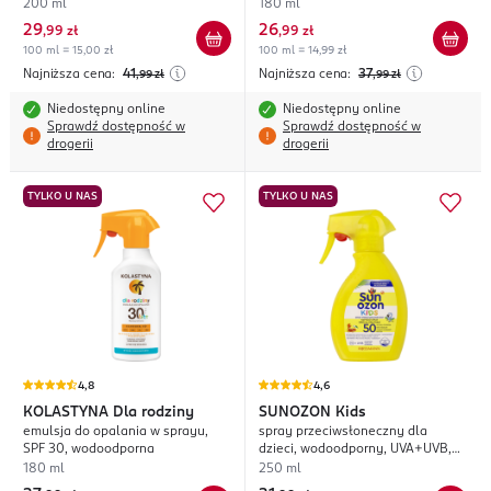
200 ml
180 ml
29
26
,
99 zł
,
99 zł
100 ml = 15,00 zł
100 ml = 14,99 zł
Najniższa cena:
41
Najniższa cena:
37
,99
zł
,99
zł
Niedostępny online
Niedostępny online
Sprawdź dostępność w
Sprawdź dostępność w
drogerii
drogerii
TYLKO U NAS
TYLKO U NAS
4,8
4,6
KOLASTYNA
Dla rodziny
SUNOZON
Kids
emulsja do opalania w sprayu,
spray przeciwsłoneczny dla
SPF 30, wodoodporna
dzieci, wodoodporny, UVA+UVB,
SPF 50;
180 ml
250 ml