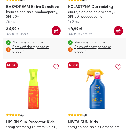
4,9
4,9
BABYDREAM
Extra Sensitive
KOLASTYNA
Dla rodziny
krem do opalania, wodoodporny,
emulsja do opalania w sprayu,
SPF 50+
SPF 50, wodoodporna
75 ml
180 ml
23
44
,
99 zł
,
99 zł
100 ml = 31,99 zł
100 ml = 24,99 zł
Niedostępny online
Niedostępny online
Sprawdź dostępność w
Sprawdź dostępność w
drogerii
drogerii
MEGA!
MEGA!
4,7
5,0
HISKIN
Sun Protector Kids
NIVEA SUN
Kids
spray ochronny z filtrem SPF 50,
spray do opalania z Pantenolem i