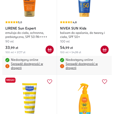
5,0
4,8
LIRENE
Sun Expert
NIVEA SUN
Kids
emulsja do ciała, ochronna,
balsam do opalania, do twarzy i
prebiotyczna, SPF 50 PA++++
ciała, SPF 50+
90 ml
100 ml
33
54
,
99 zł
,
99 zł
100 ml = 37,77 zł
100 ml = 54,99 zł
Niedostępny online
Niedostępny online
Sprawdź dostępność w
Sprawdź dostępność w
drogerii
drogerii
MEGA!