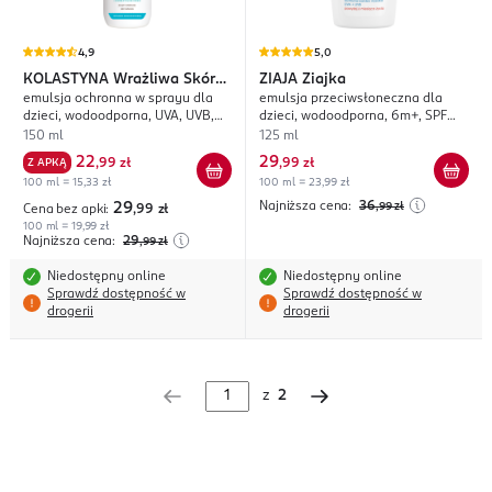
4,9
5,0
KOLASTYNA
Wrażliwa Skóra
ZIAJA
Ziajka
emulsja ochronna w sprayu dla
emulsja przeciwsłoneczna dla
Dla dzieci
dzieci, wodoodporna, UVA, UVB,
dzieci, wodoodporna, 6m+, SPF
VL, IRA, SPF 50+;
50+;
150 ml
125 ml
22
29
Z APKĄ
,
99 zł
,
99 zł
100 ml = 15,33 zł
100 ml = 23,99 zł
Najniższa cena:
36
29
,99
zł
Cena bez apki:
,99
zł
100 ml = 19,99 zł
Najniższa cena:
29
,99
zł
Niedostępny online
Niedostępny online
Sprawdź dostępność w
Sprawdź dostępność w
drogerii
drogerii
z
2