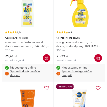
4,9
4,9
SUNOZON
Kids
SUNOZON
Kids
mleczko przeciwsłoneczne dla
spray przeciwsłoneczny dla
dzieci, wodoodporne, UVA+UVB,
dzieci, wodoodporny, UVA+UVB,
SPF 50;
SPF 30;
200 ml
250 ml
29
25
,
49 zł
,
99 zł
100 ml = 14,75 zł
100 ml = 10,40 zł
Niedostępny online
Niedostępny online
Sprawdź dostępność w
Sprawdź dostępność w
drogerii
drogerii
TYLKO U NAS