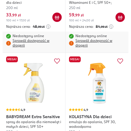
dla dzieci
Witaminami E i C, SPF 50+;
200 ml
250 ml
33
59
,
99 zł
,
99 zł
100 ml = 17,00 zł
100 ml = 24,00 zł
Najniższa cena:
48
Najniższa cena:
84
,99
zł
,99
zł
Niedostępny online
Niedostępny online
Sprawdź dostępność w
Sprawdź dostępność w
drogerii
drogerii
MEGA!
MEGA!
4,9
4,9
BABYDREAM
Extra Sensitive
KOLASTYNA
Dla dzieci
spray do opalania dla niemowląt i
emulsja do opalania, SPF 30,
małych dzieci, SPF 50+
wodoodporna