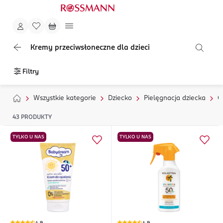
Kremy przeciwsłoneczne dla dzieci
Filtry
Wszystkie kategorie
Dziecko
Pielęgnacja dziecka
C
43
PRODUKTY
TYLKO U NAS
TYLKO U NAS