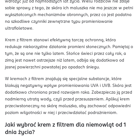
wdrożyć już od najmłodszych lat życia. Wielu rodziców nie zdaje
sobie sprawy z tego, że skóra ich maluszka nie ma jeszcze w pełni
wykształconych mechanizmów obronnych, przez co jest podatna
na szkodliwe czynniki zewnętrzne typu promieniowanie
ultrafioletowe.
Krem z filtrem stanowi efektywną tarczę ochronną, która
redukuje niekorzystne działanie promieni słonecznych. Pamiętaj o
tym, że są one nie tylko latem. Słońce świeci przez cały rok, a
zimą jest nawet ostrzejsze niż latem, odbija się dodatkowo od
jasnej powierzchni powstałej po opadach śniegu.
W kremach z filtrem znajdują się specjalne substancje, które
blokują negatywny wpływ promieniowania UVA i UVB. Skóra jest
dodatkowo chroniona przed rozwojem raka. Zabezpiecza ją przed
nadmierną utratą wody, czyli przed przesuszeniem. Aplikuj krem
przeciwsłoneczny na skórę maluszka, aby zachować odpowiedni
poziom wilgotności w niej i przeciwdziałać podrażnieniom.
Jaki wybrać krem z filtrem dla niemowląt od 1
dnia życia?