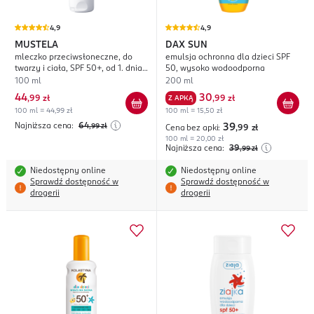
4,9
4,9
MUSTELA
DAX SUN
mleczko przeciwsłoneczne, do
emulsja ochronna dla dzieci SPF
twarzy i ciała, SPF 50+, od 1. dnia
50, wysoko wodoodporna
życia
100 ml
200 ml
44
30
,
99 zł
Z APKĄ
,
99 zł
100 ml = 44,99 zł
100 ml = 15,50 zł
Najniższa cena:
64
,99
zł
39
Cena bez apki:
,99
zł
100 ml = 20,00 zł
Najniższa cena:
39
,99
zł
Niedostępny online
Niedostępny online
Sprawdź dostępność w
Sprawdź dostępność w
drogerii
drogerii