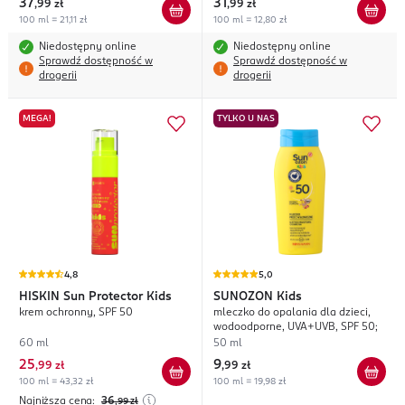
37
31
,
99 zł
,
99 zł
100 ml = 21,11 zł
100 ml = 12,80 zł
Niedostępny online
Niedostępny online
Sprawdź dostępność w
Sprawdź dostępność w
drogerii
drogerii
MEGA!
TYLKO U NAS
4,8
5,0
HISKIN
Sun Protector Kids
SUNOZON
Kids
krem ochronny, SPF 50
mleczko do opalania dla dzieci,
wodoodporne, UVA+UVB, SPF 50;
60 ml
50 ml
25
9
,
99 zł
,
99 zł
100 ml = 43,32 zł
100 ml = 19,98 zł
Najniższa cena:
36
,99
zł