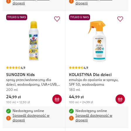
drogerii
drogerii
TYLKO U NAS
TYLKO U NAS
4,9
4,9
SUNOZON
Kids
KOLASTYNA
Dla dzieci
spray przeciwsłoneczny dla
emulsja do opalania w sprayu,
dzieci, wodoodporny, UVA+UVB,
SPF 50, wodoodporna
SPF 30;
200 ml
180 ml
24
44
,
99 zł
,
99 zł
100 ml = 12,50 zł
100 ml = 24,99 zł
Niedostępny online
Niedostępny online
Sprawdź dostępność w
Sprawdź dostępność w
drogerii
drogerii