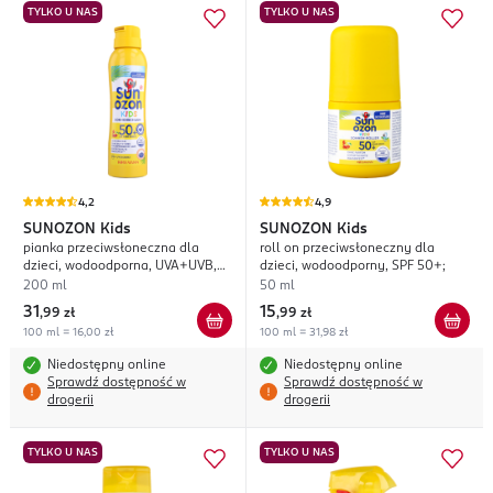
TYLKO U NAS
TYLKO U NAS
4,2
4,9
SUNOZON
Kids
SUNOZON
Kids
pianka przeciwsłoneczna dla
roll on przeciwsłoneczny dla
dzieci, wodoodporna, UVA+UVB,
dzieci, wodoodporny, SPF 50+;
SPF 50+;
200 ml
50 ml
31
15
,
99 zł
,
99 zł
100 ml = 16,00 zł
100 ml = 31,98 zł
Niedostępny online
Niedostępny online
Sprawdź dostępność w
Sprawdź dostępność w
drogerii
drogerii
TYLKO U NAS
TYLKO U NAS