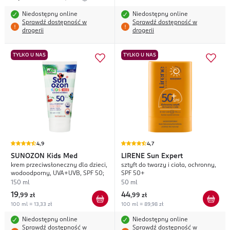
Niedostępny online
Niedostępny online
Sprawdź dostępność w
Sprawdź dostępność w
drogerii
drogerii
TYLKO U NAS
TYLKO U NAS
4,9
4,7
SUNOZON
Kids Med
LIRENE
Sun Expert
krem przeciwsłoneczny dla dzieci,
sztyft do twarzy i ciała, ochronny,
wodoodporny, UVA+UVB, SPF 50;
SPF 50+
150 ml
50 ml
19
44
,
99 zł
,
99 zł
100 ml = 13,33 zł
100 ml = 89,98 zł
Niedostępny online
Niedostępny online
Sprawdź dostępność w
Sprawdź dostępność w