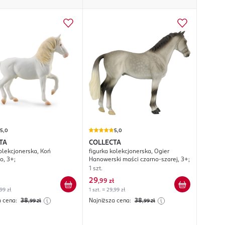
5,0
5,0
TA
COLLECTA
kolekcjonerska, Koń
figurka kolekcjonerska, Ogier
o, 3+;
Hanowerski maści czarno-szarej, 3+;
1 szt.
29
,
99 zł
,99 zł
1 szt. = 29,99 zł
a cena:
38
Najniższa cena:
38
,99
zł
,99
zł