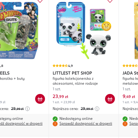
,8
4,9
EELS
LITTLEST PET SHOP
JADA
St
korolka + buty
figurka kolekcjonerska z
figurka 
akcesoriami, różne rodzaje
metalowa
rodzaje
1 szt.
1 szt.
23
9
,
99 zł
,
49 zł
99 zł
1 szt. = 23,99 zł
1 szt. = 9,4
 cena:
29
Najniższa cena:
29
Najniższ
,99
zł
,99
zł
stępny online
Niedostępny online
Nied
dź dostępność w drogerii
Sprawdź dostępność w drogerii
Spra