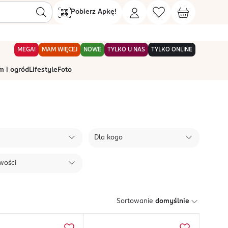
Pobierz Apkę!
MEGA!
MAM WIĘCEJ
NOWE
TYLKO U NAS
TYLKO ONLINE
 i ogród
Lifestyle
Foto
Dla kogo
wości
Sortowanie
domyślnie