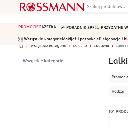
PROMOCJE
GAZETKA
☀️ PORADNIK SPF
🧑🏻‍🍳 PRZYDATNE
Wszystkie kategorie
Makijaż i paznokcie
Pielęgnacja i h
Wszystkie kategorie
Dziecko
Zabawki
Lalki i 
Lalki
Wszystkie kategorie
Promocj
Rodzaj
101
PROD