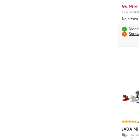
94
,
99 zł
1 szt. = 94,
Najniższa
Niedo
Spraw
4
JADA
Mi
figurka k