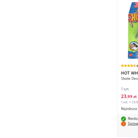
4
HOT WH
Skate Des
1 szt.
23
,
99 zł
1 szt. = 23,
Najniższa
Niedo
Spraw