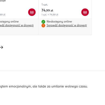
dzaje
1 szt.
74
,
99 zł
,99 zł
1 szt. = 74,99 zł
ostępny online
Niedostępny online
wdź dostępność w drogerii
Sprawdź dostępność w drogerii
 kątem emocjonalnym, ale także za umilanie wolnego czasu.