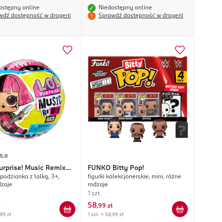
ostępny online
Niedostępny online
wdź dostępność w drogerii
Sprawdź dostępność w drogerii
5,0
urprise! Music Remix
FUNKO
Bitty Pop!
podzianka z lalką, 3+,
figurki kolekcjonerskie, mini, różne
dzaje
rodzaje
1 szt.
58
,
99 zł
,99 zł
1 szt. = 58,99 zł