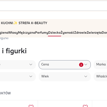
 W KUCHNI
✨ STREFA K-BEAUTY
igiena
Włosy
Mężczyzna
Perfumy
Dziecko
Żywność
Zdrowie
Zwierzęta
Dom
figurki
 i figurki
e
Cena
Marka
2
Wiek
Właści
UKTÓW