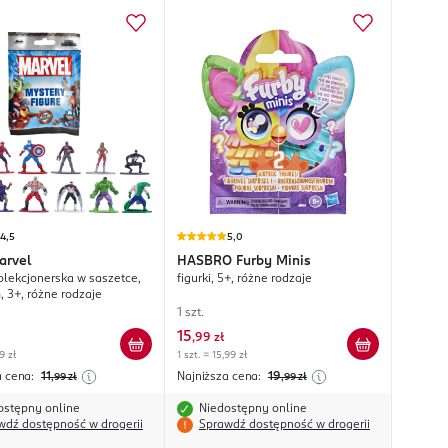
4,5
5,0
arvel
HASBRO
Furby Minis
kolekcjonerska w saszetce,
figurki, 5+, różne rodzaje
, 3+, różne rodzaje
1 szt.
15
,
99 zł
9 zł
1 szt. = 15,99 zł
a cena:
11
Najniższa cena:
19
,99
zł
,99
zł
ostępny online
Niedostępny online
wdź dostępność w drogerii
Sprawdź dostępność w drogerii