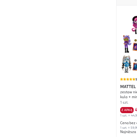
MATTEL
zestaw ni
Potions
kula + min
1 szt.
Z APKĄ
1 szt. = 44,
Cena bez 
1 szt. = 59,9
Najniższa