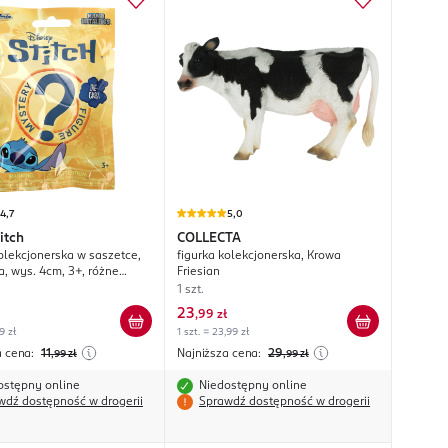
4,7
5,0
itch
COLLECTA
kolekcjonerska w saszetce,
figurka kolekcjonerska, Krowa
, wys. 4cm, 3+, różne
Friesian
1 szt.
23
,
99 zł
9 zł
1 szt. = 23,99 zł
a cena:
11
Najniższa cena:
29
,99
zł
,99
zł
ostępny online
Niedostępny online
wdź dostępność w drogerii
Sprawdź dostępność w drogerii