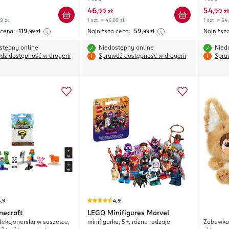
46
54
,
99 zł
,
99 zł
99 zł
1 szt. = 46,99 zł
1 szt. = 54
 cena:
119
Najniższa cena:
59
Najniższ
,99
zł
,99
zł
stępny online
Niedostępny online
Nied
dź dostępność w drogerii
Sprawdź dostępność w drogerii
Spra
,9
4,9
necraft
LEGO
Minifigures Marvel
olekcjonerska w saszetce,
minifigurka, 5+, różne rodzaje
Zabawka 