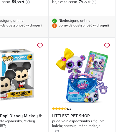
a cena:
59
Najniższa cena:
74
,99
zł
,99
zł
ostępny online
Niedostępny online
wdź dostępność w drogerii
Sprawdź dostępność w drogerii
4,4
Pop! Disney Mickey &
LITTLEST PET SHOP
kolekcjonerska, Mickey
pudełko niespodzianka z figurką
187;
kolekcjonerską, różne rodzaje
1 szt.