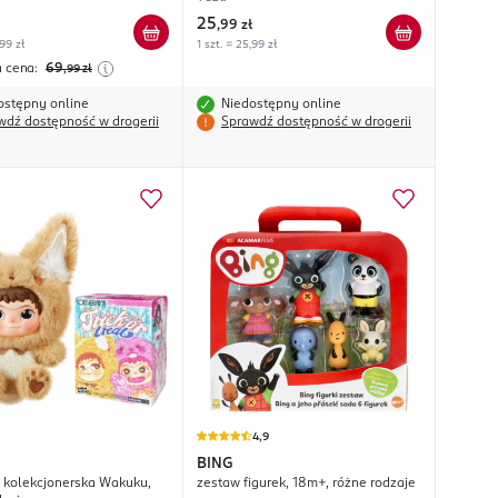
25
,
99 zł
,99 zł
1 szt. = 25,99 zł
a cena:
69
,99
zł
ostępny online
Niedostępny online
wdź dostępność w drogerii
Sprawdź dostępność w drogerii
4,9
BING
kolekcjonerska Wakuku,
zestaw figurek, 18m+, różne rodzaje