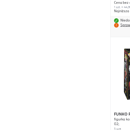
Cena bez 
1 szt. = 44,9
Najniższa
Niedo
Spraw
FUNKO
figurka ko
Wars
02;
1 szt.