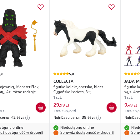
,8
5,0
COLLECTA
JADA
M
Wojownicy Monster Flex,
figurka kolekcjonerska, Klacz
figurka 
y, 4+, różne rodzaje
Cygańska Łaciata, 3+;
wys. 4cm
1 szt.
1 szt.
29
9
,
99 zł
,
49 zł
99 zł
1 szt. = 29,99 zł
1 szt. = 9,4
 cena:
42
Najniższa cena:
38
Najniższ
,99
zł
,99
zł
stępny online
Niedostępny online
Nied
dź dostępność w drogerii
Sprawdź dostępność w drogerii
Spra