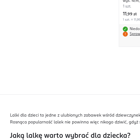
wys. 4cm,
1 szt.
11
,
99 zł
1 szt. = 11,9
Niedo
Spraw
Lalki dla dzieci to jedne z ulubionych zabawek wśród dziewczyne
Rosnąca popularność lalek nie powinna więc nikogo dziwić, gdyż 
Jaką lalkę warto wybrać dla dziecka?