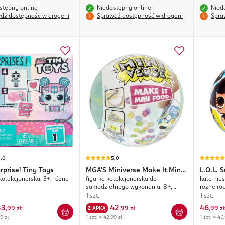
stępny online
Niedostępny online
Nied
dź dostępność w drogerii
Sprawdź dostępność w drogerii
Spra
5,0
5,0
rprise! Tiny Toys
MGA'S
Miniverse Make It Mini
L.O.L.
S
olekcjonerska, 3+, różne
figurka kolekcjonerska do
kula nies
Food
Rock
samodzielnego wykonania, 8+,
różne ro
różne rodzaje
1 szt.
1 szt.
33
42
46
,
99 zł
Z APKĄ
,
99 zł
,
99 zł
99 zł
1 szt. = 42,99 zł
1 szt. = 46