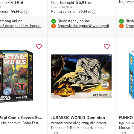
Najniższ
44
56
apki:
,99
zł
Cena bez apki:
,99
zł
9 zł
1 szt. = 56,99 zł
 cena:
44
Najniższa cena:
56
,99
zł
,99
zł
stępny online
Niedostępny online
Nied
dź dostępność w drogerii
Sprawdź dostępność w drogerii
Spra
Pop! Comic Covers Star
JURASSIC WORLD
Dominion
FUNKO
lekcjonerska, Boba Fett,
zestaw archeologiczny dla dzieci,
figurka 
Friends
Dinozaur T-Rex + narzędzia do
Mouse, 1
wykopania
1 szt.
1 szt.