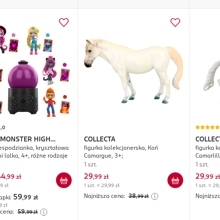
5,0
 MONSTER HIGH
COLLECTA
COLLEC
espodzianka, kryształowa
figurka kolekcjonerska, Koń
figurka 
i lalka, 4+, różne rodzaje
Camargue, 3+;
Camarlill
1 szt.
1 szt.
44
29
29
,
99 zł
,
99 zł
,
99 zł
99 zł
1 szt. = 29,99 zł
1 szt. = 29
Najniższa cena:
38
Najniższ
59
,99
zł
apki:
,99
zł
9 zł
 cena:
59
,99
zł