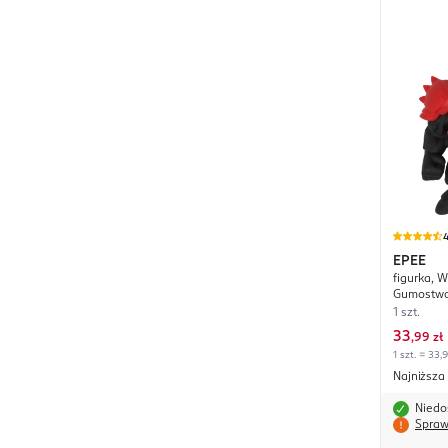
4
EPEE
figurka, 
Gumostwor
1 szt.
33
,
99 zł
1 szt. = 33,
Najniższa
Niedo
Spraw