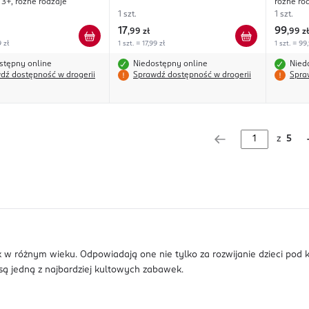
 3+, różne rodzaje
różne ro
1 szt.
1 szt.
17
99
,
99 zł
,
99 zł
9 zł
1 szt. = 17,99 zł
1 szt. = 99
stępny online
Niedostępny online
Nied
dź dostępność w drogerii
Sprawdź dostępność w drogerii
Spra
z
5
k w różnym wieku. Odpowiadają one nie tylko za rozwijanie dzieci pod
są jedną z najbardziej kultowych zabawek.