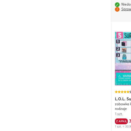
Niedo
Spraw
L.O.L.
Su
zabawka k
rodzaje
1 szt.
Z APKĄ
1 szt. = 33,