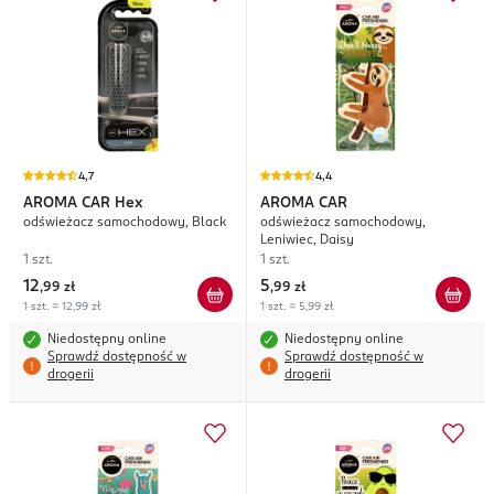
4,7
4,4
AROMA CAR
Hex
AROMA CAR
odświeżacz samochodowy, Black
odświeżacz samochodowy,
Leniwiec, Daisy
1 szt.
1 szt.
12
5
,
99 zł
,
99 zł
1 szt. = 12,99 zł
1 szt. = 5,99 zł
Niedostępny online
Niedostępny online
Sprawdź dostępność w
Sprawdź dostępność w
drogerii
drogerii