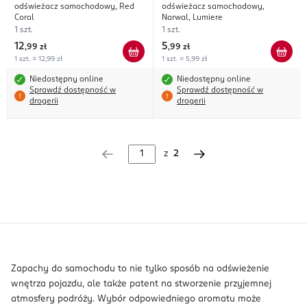
odświeżacz samochodowy, Red
odświeżacz samochodowy,
Cats
Coral
Narwal, Lumiere
1 szt.
1 szt.
12
5
,
99 zł
,
99 zł
1 szt. = 12,99 zł
1 szt. = 5,99 zł
Niedostępny online
Niedostępny online
Sprawdź dostępność w
Sprawdź dostępność w
drogerii
drogerii
z
2
Zapachy do samochodu to nie tylko sposób na odświeżenie
wnętrza pojazdu, ale także patent na stworzenie przyjemnej
atmosfery podróży. Wybór odpowiedniego aromatu może