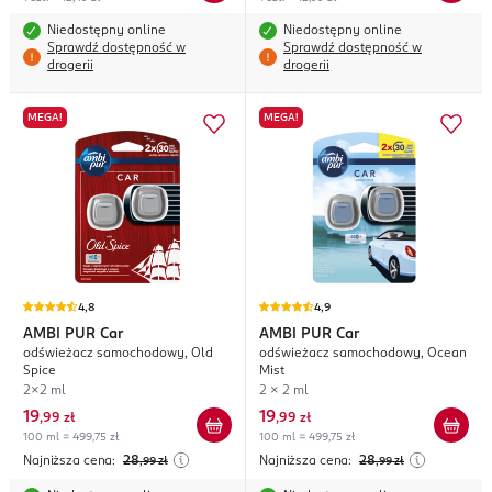
Niedostępny online
Niedostępny online
Sprawdź dostępność w
Sprawdź dostępność w
drogerii
drogerii
MEGA!
MEGA!
4,8
4,9
AMBI PUR
Car
AMBI PUR
Car
odświeżacz samochodowy, Old
odświeżacz samochodowy, Ocean
Spice
Mist
2x2 ml
2 x 2 ml
19
19
,
99 zł
,
99 zł
100 ml = 499,75 zł
100 ml = 499,75 zł
Najniższa cena:
28
Najniższa cena:
28
,99
zł
,99
zł