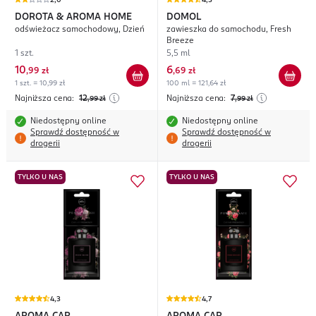
2,0
4,5
DOROTA & AROMA HOME
DOMOL
odświeżacz samochodowy, Dzień
zawieszka do samochodu, Fresh
Breeze
1 szt.
5,5 ml
10
6
,
99 zł
,
69 zł
1 szt. = 10,99 zł
100 ml = 121,64 zł
Najniższa cena:
12
Najniższa cena:
7
,99
zł
,99
zł
Niedostępny online
Niedostępny online
Sprawdź dostępność w
Sprawdź dostępność w
drogerii
drogerii
TYLKO U NAS
TYLKO U NAS
4,3
4,7