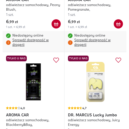
AROMA CAR
AROMA CAR
odświeżacz samochodowy, Peony
odświeżacz samochodowy,
Blush,
Pomegranate,
1 szt.
1 szt.
6
6
,
99 zł
,
99 zł
1 szt. = 6,99 zł
1 szt. = 6,99 zł
Niedostępny online
Niedostępny online
Sprawdź dostępność w
Sprawdź dostępność w
drogerii
drogerii
TYLKO U NAS
TYLKO U NAS
4,0
4,7
AROMA CAR
DR. MARCUS
Lucky Jumbo
odświeżacz samochodowy,
odświeżacz samochodowy, Juicy
Blackberry&Bay,
Energy