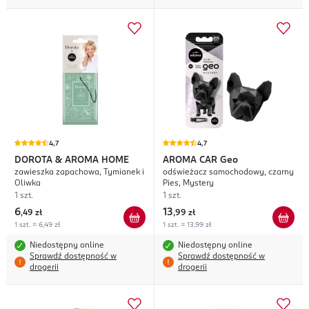
4,7
4,7
DOROTA & AROMA HOME
AROMA CAR
Geo
zawieszka zapachowa, Tymianek i
odświeżacz samochodowy, czarny
Oliwka
Pies, Mystery
1 szt.
1 szt.
6
13
,
49 zł
,
99 zł
1 szt. = 6,49 zł
1 szt. = 13,99 zł
Niedostępny online
Niedostępny online
Sprawdź dostępność w
Sprawdź dostępność w
drogerii
drogerii