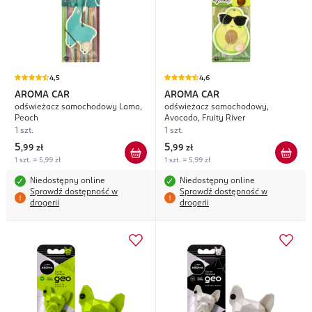
4,5
4,6
AROMA CAR
AROMA CAR
odświeżacz samochodowy Lama,
odświeżacz samochodowy,
Peach
Avocado, Fruity River
1 szt.
1 szt.
5
5
,
99 zł
,
99 zł
1 szt. = 5,99 zł
1 szt. = 5,99 zł
Niedostępny online
Niedostępny online
Sprawdź dostępność w
Sprawdź dostępność w
drogerii
drogerii