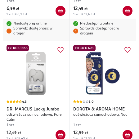
1 szt.
1 szt.
6
12
,
99 zł
,
49 zł
1 szt. = 6,99 zł
1 szt. = 12,49 zł
Niedostępny online
Niedostępny online
Sprawdź dostępność w
Sprawdź dostępność w
drogerii
drogerii
TYLKO U NAS
TYLKO U NAS
4,3
3,0
DR. MARCUS
Lucky Jumbo
DOROTA & AROMA HOME
odświeżacz samochodowy, Pure
odświeżacz samochodowy, Noc
Calm
1 szt.
1 szt.
12
12
,
49 zł
,
99 zł
1 szt. = 12,49 zł
1 szt. = 12,99 zł