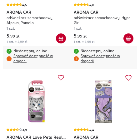
4,5
4,8
AROMA CAR
AROMA CAR
odświeżacz samochodowy,
odświeżacz samochodowy, Hype
Alpaka, Pomelo
Girl,
1 szt.
1 szt.
5
5
,
99 zł
,
99 zł
1 szt. = 5,99 zł
1 szt. = 5,99 zł
Niedostępny online
Niedostępny online
Sprawdź dostępność w
Sprawdź dostępność w
drogerii
drogerii
3,9
4,4
AROMA CAR
Love Pets Real
AROMA CAR