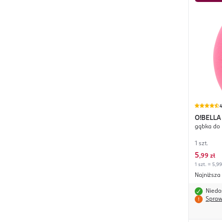
4
O!BELLA
gąbka do 
1 szt.
5
,
99 zł
1 szt. = 5,99
Najniższa
Niedo
Spraw