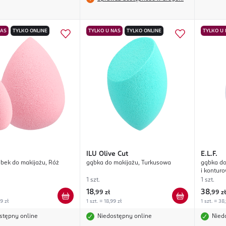
NAS
TYLKO ONLINE
TYLKO U NAS
TYLKO ONLINE
TYLKO U
ILU
Olive Cut
E.L.F.
bek do makijażu, Róż
gąbka do makijażu, Turkusowa
gąbka do
i konturo
1 szt.
1 szt.
18
38
,
99 zł
,
99 zł
99 zł
1 szt. = 18,99 zł
1 szt. = 38
stępny online
Niedostępny online
Nied