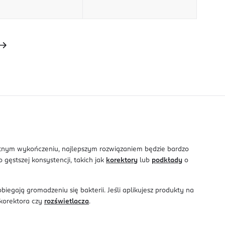
likatnym wykończeniu, najlepszym rozwiązaniem będzie bardzo
ęstszej konsystencji, takich jak
korektory
lub
podkłady
o
egają gromadzeniu się bakterii. Jeśli aplikujesz produkty na
 korektora czy
rozświetlacza
.