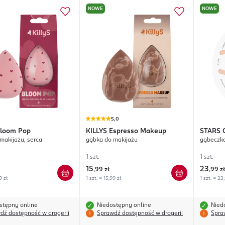
NOWE
NOWE
5,0
loom Pop
KILLYS
Espresso Makeup
STARS
makijażu, serca
gąbka do makijażu
gąbeczka
1 szt.
1 szt.
15
23
,
99 zł
,
99 zł
9 zł
1 szt. = 15,99 zł
1 szt. = 23
stępny online
Niedostępny online
Nied
dź dostępność w drogerii
Sprawdź dostępność w drogerii
Spra