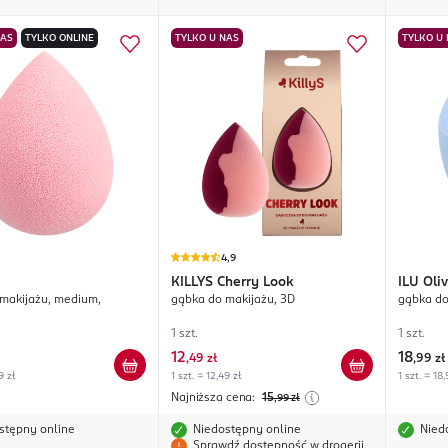
NAS
TYLKO ONLINE
TYLKO U NAS
TYLKO U
4,9
KILLYS
Cherry Look
ILU
Oli
makijażu, medium,
gąbka do makijażu, 3D
gąbka do
1 szt.
1 szt.
12
18
,
49 zł
,
99 zł
9 zł
1 szt. = 12,49 zł
1 szt. = 18,
Najniższa cena:
15
,99
zł
stępny online
Niedostępny online
Nied
Sprawdź dostępność w drogerii