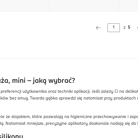
z
5
ża, mini – jaką wybrać?
referencji użytkownika oraz techniki aplikacji. Jeśli zależy Ci na de
w bez smug. Twarda gąbka sprawdzi się natomiast przy produktach o g
 ze stojakiem, które pozwalają na higieniczne przechowywanie i zapobi
żą. Natomiast mniejsze, precyzyjne aplikatory doskonale nadają się do
silikonu