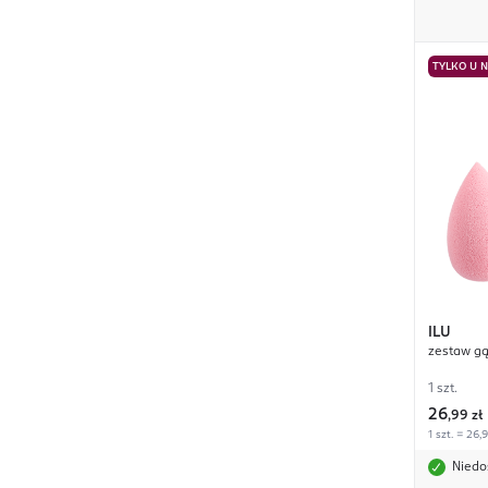
TYLKO U 
ILU
zestaw gą
1 szt.
26
,
99 zł
1 szt. = 26,
Niedo