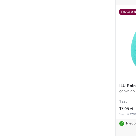
TYLKO U 
ILU
Rain
gąbka do 
1 szt.
17
,
99 zł
1 szt. = 17,9
Niedo