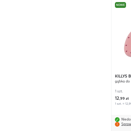
NOWE
KILLYS
B
gąbka do 
1 szt.
12
,
99 zł
1 szt. = 12,9
Niedo
Spraw