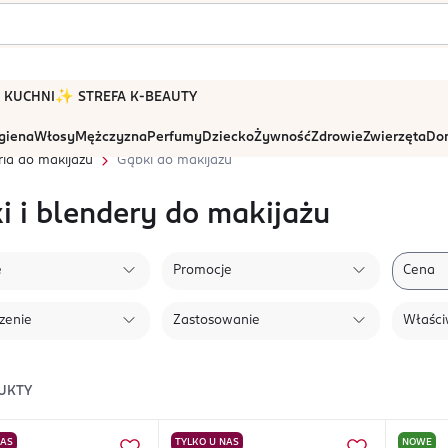
 W KUCHNI
✨ STREFA K-BEAUTY
igiena
Włosy
Mężczyzna
Perfumy
Dziecko
Żywność
Zdrowie
Zwierzęta
Dom
ia do makijażu
Gąbki do makijażu
i i blendery do makijażu
e
Promocje
Cena
zenie
Zastosowanie
Właści
UKTY
NAS
TYLKO U NAS
NOWE