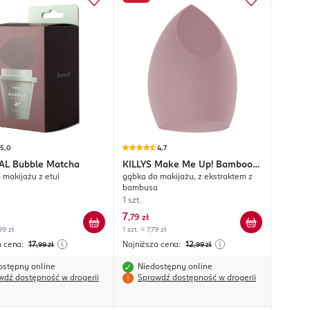
5,0
4,7
AL
Bubble Matcha
KILLYS
Make Me Up! Bamboo
 makijażu z etui
gąbka do makijażu, z ekstraktem z
Collection
bambusa
1 szt.
7
,
79 zł
99 zł
1 szt. = 7,79 zł
a cena:
17
Najniższa cena:
12
,99
zł
,99
zł
ostępny online
Niedostępny online
wdź dostępność w drogerii
Sprawdź dostępność w drogerii