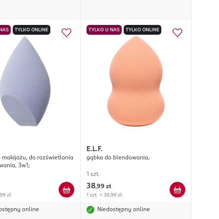
 NAS
TYLKO ONLINE
TYLKO U NAS
TYLKO ONLINE
E.L.F.
 makijażu, do rozświetlania
gąbka do blendowania,
wania, 3w1;
1 szt.
38
,
99 zł
,99 zł
1 szt. = 38,99 zł
ostępny online
Niedostępny online