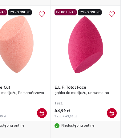
 NAS
TYLKO ONLINE
TYLKO U NAS
TYLKO ONLINE
ve Cut
E.L.F.
Total Face
 makijażu, Pomarańczowa
gąbka do makijażu, uniwersalna
1 szt.
43
,
99 zł
99 zł
1 szt. = 43,99 zł
ostępny online
Niedostępny online