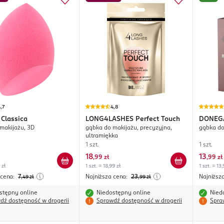
,7
4,8
Classica
LONG4LASHES
Perfect Touch
DONEG
makijażu, 3D
gąbka do makijażu, precyzyjna,
gąbka do
ultramiękka
1 szt.
1 szt.
18
13
,
99 zł
,
99 zł
 zł
1 szt. = 18,99 zł
1 szt. = 13,
 cena:
7
Najniższa cena:
23
Najniższ
,49
zł
,99
zł
stępny online
Niedostępny online
Nied
dź dostępność w drogerii
Sprawdź dostępność w drogerii
Spra