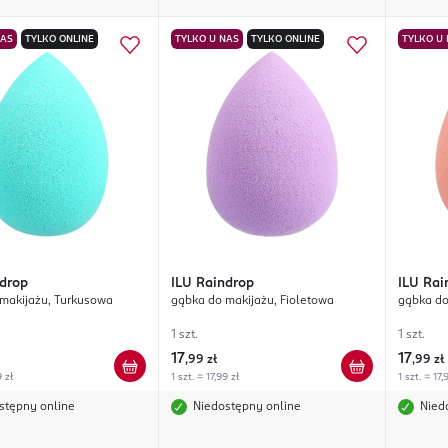
NAS
TYLKO ONLINE
TYLKO U NAS
TYLKO ONLINE
TYLKO U
drop
ILU
Raindrop
ILU
Rai
makijażu, Turkusowa
gąbka do makijażu, Fioletowa
gąbka do
1 szt.
1 szt.
17
17
,
99 zł
,
99 zł
9 zł
1 szt. = 17,99 zł
1 szt. = 17,
stępny online
Niedostępny online
Nied