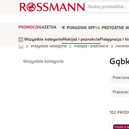
PROMOCJE
GAZETKA
☀️ PORADNIK SPF
🧑🏻‍🍳 PRZYDATNE
Wszystkie kategorie
Makijaż i paznokcie
Pielęgnacja i h
Wszystkie kategorie
Makijaż i paznokcie
Akcesor
Gąbk
Wszystkie kategorie
Polecan
Przeznac
102
PROD
TYLKO U 