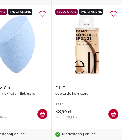
 NAS
TYLKO ONLINE
TYLKO U NAS
TYLKO ONLINE
ve Cut
E.L.F.
 makijażu, Niebieska
gąbka do korektora
1 szt.
38
,
99 zł
99 zł
1 szt. = 38,99 zł
ostępny online
Niedostępny online