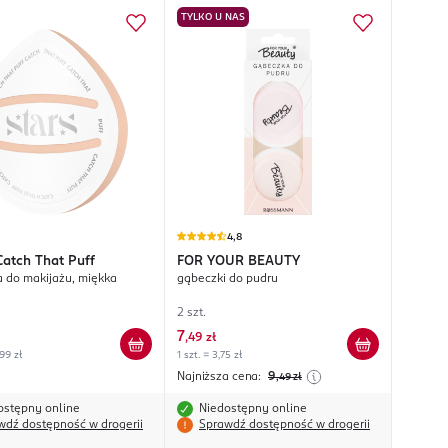
TYLKO U NAS
4,8
Catch That Puff
FOR YOUR BEAUTY
 do makijażu, miękka
gąbeczki do pudru
2 szt.
7
,
49 zł
,99 zł
1 szt. = 3,75 zł
Najniższa cena:
9
,49
zł
ostępny online
Niedostępny online
wdź dostępność w drogerii
Sprawdź dostępność w drogerii