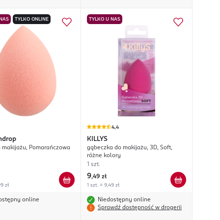
 NAS
TYLKO ONLINE
TYLKO U NAS
4,4
ndrop
KILLYS
 makijażu, Pomarańczowa
gąbeczka do makijażu, 3D, Soft,
różne kolory
1 szt.
9
,
49 zł
99 zł
1 szt. = 9,49 zł
ostępny online
Niedostępny online
Sprawdź dostępność w drogerii