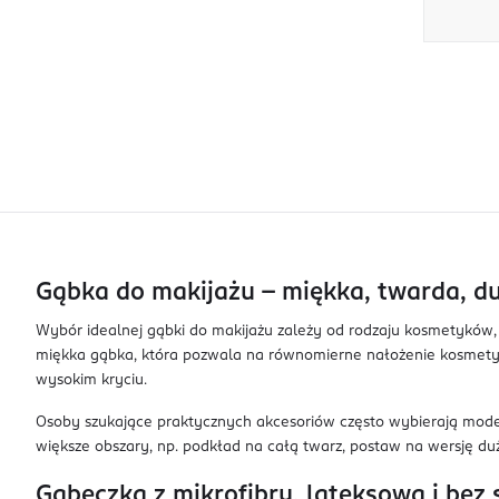
Gąbka do makijażu – miękka, twarda, du
Wybór idealnej gąbki do makijażu zależy od rodzaju kosmetyków, p
miękka gąbka, która pozwala na równomierne nałożenie kosmetykó
wysokim kryciu.
Osoby szukające praktycznych akcesoriów często wybierają modele
większe obszary, np. podkład na całą twarz, postaw na wersję du
Gąbeczka z mikrofibry, lateksowa i bez 