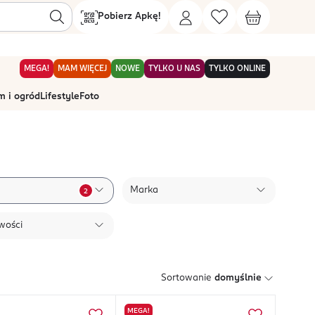
Pobierz Apkę!
MEGA!
MAM WIĘCEJ
NOWE
TYLKO U NAS
TYLKO ONLINE
 i ogród
Lifestyle
Foto
Marka
2
wości
Sortowanie
domyślnie
MEGA!