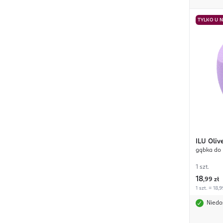
TYLKO U 
ILU
Oliv
gąbka do 
1 szt.
18
,
99 zł
1 szt. = 18,9
Niedo