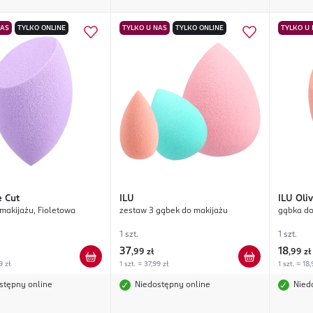
NAS
TYLKO ONLINE
TYLKO U NAS
TYLKO ONLINE
TYLKO U
e Cut
ILU
ILU
Oli
makijażu, Fioletowa
zestaw 3 gąbek do makijażu
gąbka do
1 szt.
1 szt.
37
18
,
99 zł
,
99 zł
9 zł
1 szt. = 37,99 zł
1 szt. = 18,
stępny online
Niedostępny online
Nied