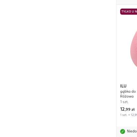
TYLKO U 
ILU
gąbka do 
Różowa
1 szt.
12
,
99 zł
1 szt. = 12,9
Niedo