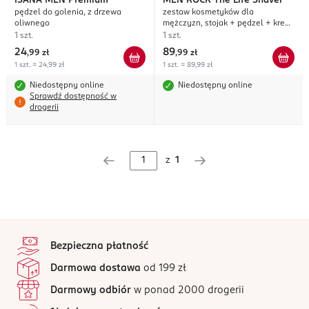
ISANA MEN
Premium
MEN ROCK
The Life Shaver
pędzel do golenia, z drzewa
zestaw kosmetyków dla
oliwnego
mężczyzn, stojak + pędzel + krem
do golenia 100ml, Sicilian Lime
1 szt.
1 szt.
24
89
,
99 zł
,
99 zł
1 szt. = 24,99 zł
1 szt. = 89,99 zł
Niedostępny online
Niedostępny online
Sprawdź dostępność w
drogerii
z
1
stopka
Bezpieczna płatność
Darmowa dostawa
od 199 zł
Darmowy odbiór
w ponad 2000 drogerii