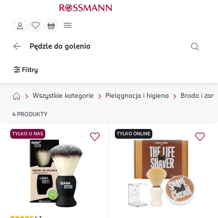
Pędzle do golenia
Filtry
Wszystkie kategorie
Pielęgnacja i higiena
Broda i zaro
4
PRODUKTY
TYLKO U NAS
TYLKO ONLINE