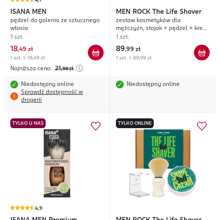
4,7
ISANA MEN
MEN ROCK
The Life Shaver
pędzel do golenia ze sztucznego
zestaw kosmetyków dla
włosia
mężczyzn, stojak + pędzel + krem
do golenia 100ml, Sandalwood
1 szt.
1 szt.
18
89
,
49 zł
,
99 zł
1 szt. = 18,49 zł
1 szt. = 89,99 zł
Najniższa cena:
21
,99
zł
Niedostępny online
Niedostępny online
Sprawdź dostępność w
drogerii
TYLKO U NAS
TYLKO ONLINE
4,9