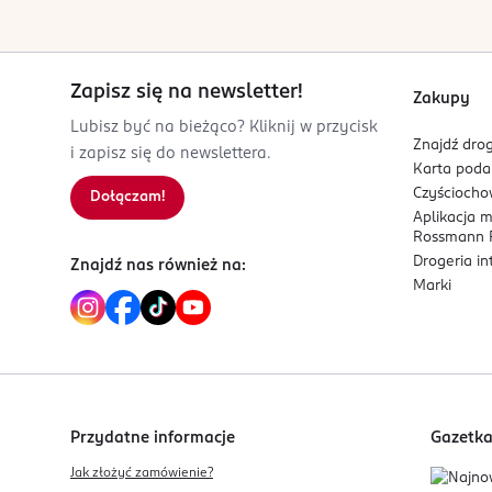
hello@menrock.co.uk
447396934636
GB-Wielka Brytania
Zapisz się na newsletter!
Zakupy
Kod EAN
Lubisz być na bieżąco? Kliknij w przycisk
Znajdź drog
5 060796 560275
i zapisz się do newslettera.
Karta pod
Czyścioch
Dołączam!
Aplikacja 
Rossmann P
Drogeria i
Znajdź nas również na:
Marki
Przydatne informacje
Gazetk
Jak złożyć zamówienie?