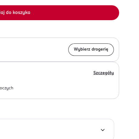
aj do koszyka
Wybierz drogerię
Szczegóły
oczych