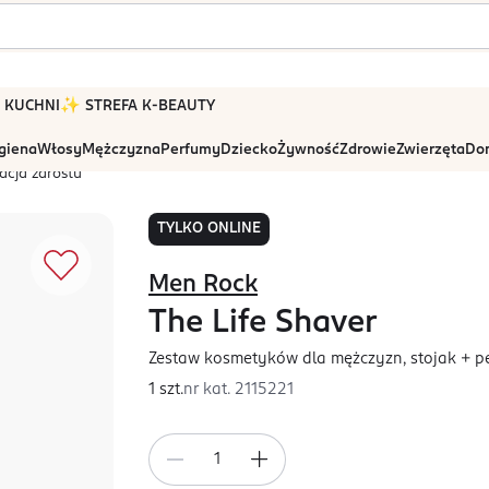
 W KUCHNI
✨ STREFA K-BEAUTY
igiena
Włosy
Mężczyzna
Perfumy
Dziecko
Żywność
Zdrowie
Zwierzęta
Dom
zacja zarostu
TYLKO ONLINE
Men Rock
The Life Shaver
Zestaw kosmetyków dla mężczyzn, stojak + p
1 szt.
nr kat.
2115221