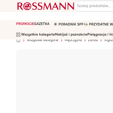
PROMOCJE
GAZETKA
☀️ PORADNIK SPF
🧑🏻‍🍳 PRZYDATNE
Wszystkie kategorie
Makijaż i paznokcie
Pielęgnacja i h
Wszystkie kategorie
Mężczyzna
Zarost
Styli