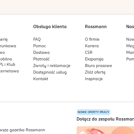
Obsługa klienta
Rossmann
Nas
erię
FAQ
O firmie
No
arunkowa
Pomoc
Kariera
Me
owo
Dostawa
CSR
Mam
mobilna
Płatność
Ekspansja
Pom
L i Klub
Zwroty i reklamacje
Biuro prasowe
nternetowa
Dostępność usług
Złóż ofertę
Kontakt
Inspiracje
NOWE OFERTY PRACY
a
Dołącz do zespołu Rossma