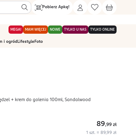
Pobierz Apkę!
MEGA!
MAM WIĘCEJ
NOWE
TYLKO U NAS
TYLKO ONLINE
 i ogród
Lifestyle
Foto
ędzel + krem do golenia 100ml, Sandalwood
89
,99
zł
1 szt. = 89,99 zł