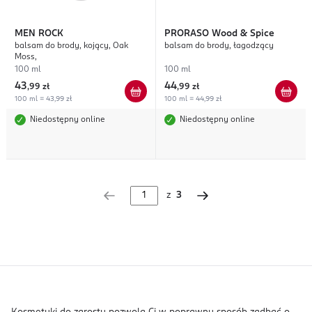
MEN ROCK
PRORASO
Wood & Spice
balsam do brody, kojący, Oak
balsam do brody, łagodzący
Moss,
100 ml
100 ml
43
44
,
99 zł
,
99 zł
100 ml = 43,99 zł
100 ml = 44,99 zł
Niedostępny online
Niedostępny online
z
3