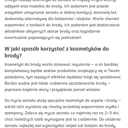
Innego rodzaju kosmetyki do zarostu to między innymi kremy,
odżywki oraz masełka do brody. Ich zadaniem jest przede
wszystkim utrzymanie zarostu w dobrej kondycji, stanowią też
doskonałą alternatywę dla balsamów i olejków. Warto również
wspomnieć o tonikach do brody. Ich zadaniem jest dostarczanie
składników aktywnych skórze brody oraz łagodzenie
ewentualnie pojawiających się podrażnień.
W jaki sposób korzystać z kosmetyków do
brody?
Kosmetyki do brody warto stosować regularnie – a im bardziej
kompleksowy będzie zestaw produktów znajdujący się w Twoim
posiadaniu, tym lepszych efektów będziesz mógł się spodziewać.
Bardzo ważne jest także codzienne szczotkowanie brody –
poprawia krążenie skory i przyspiesza porost włosów.
Do mycia zarostu służą specjalne kosmetyki do wąsów i brody –
wśród nich wyróżnia się choćby wcześniej wspomniane mydła i
szampony. Zaleca się mycie zarostu co najmniej raz na 2–3 dni,
choć niektórych osób wymagane jest to codziennie. Do ułożenia
zarostu najlepiej zaś wykorzystać olejek lub balsam do brody,