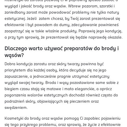
Kosmetyki do zarostu pozwolą Ci w poprawny sposób zadbać o
wygląd i jakość brody oraz wąsów. Wbrew pozorom, szorstki i
zaniedbany zarost może powodować problemy nie tylko natury
estetycznej. Jeżeli zatem chcesz, by Twój zarost prezentował się
efektownie i był powodem do dumy, zdecydowanie powinieneś
zaopatrzyć się w takie właśnie produkty. Poprawią jego kondycję,
a przy tym sprawią, że prezentował się będzie naprawdę okazale.
Dlaczego warto używać preparatów do brody i
wąsów?
Dobra kondycja zarostu oraz skóry twarzy powinna być
priorytetem dla każdej osoby, która decyduje się na jego
zapuszczenie, a jednocześnie pragnie utrzymać estetyczny
wygląd swojej twarzy. Broda i wąsy pozostawione same sobie z
biegiem czasu stają się matowe i mało eleganckie, a oprócz
pogorszenia walorów estetycznych dochodzi również często do
podrażnień skóry, objawiających się pieczeniem oraz
swędzeniem.
Kosmetyki do brody oraz wąsów pomogą Ci zapobiec pojawieniu
się tego przykrego problemu, oraz sprawią, że życie z efektownie