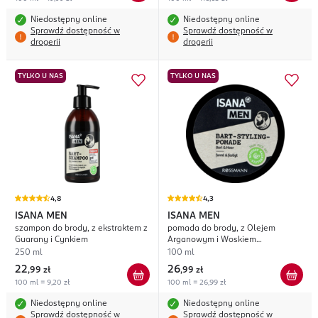
Niedostępny online
Niedostępny online
Sprawdź dostępność w
Sprawdź dostępność w
drogerii
drogerii
TYLKO U NAS
TYLKO U NAS
4,8
4,3
ISANA MEN
ISANA MEN
szampon do brody, z ekstraktem z
pomada do brody, z Olejem
Guarany i Cynkiem
Arganowym i Woskiem
Rzepakowym
250 ml
100 ml
22
26
,
99 zł
,
99 zł
100 ml = 9,20 zł
100 ml = 26,99 zł
Niedostępny online
Niedostępny online
Sprawdź dostępność w
Sprawdź dostępność w