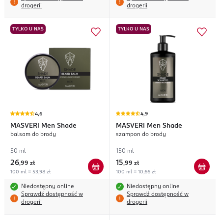
drogerii
drogerii
TYLKO U NAS
TYLKO U NAS
4,6
4,9
MASVERI
Men Shade
MASVERI
Men Shade
balsam do brody
szampon do brody
50 ml
150 ml
26
15
,
99 zł
,
99 zł
100 ml = 53,98 zł
100 ml = 10,66 zł
Niedostępny online
Niedostępny online
Sprawdź dostępność w
Sprawdź dostępność w
drogerii
drogerii