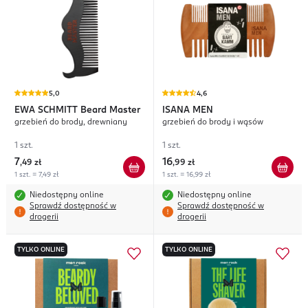
5,0
4,6
EWA SCHMITT
Beard Master
ISANA MEN
grzebień do brody, drewniany
grzebień do brody i wąsów
1 szt.
1 szt.
7
16
,
49 zł
,
99 zł
1 szt. = 7,49 zł
1 szt. = 16,99 zł
Niedostępny online
Niedostępny online
Sprawdź dostępność w
Sprawdź dostępność w
drogerii
drogerii
TYLKO ONLINE
TYLKO ONLINE