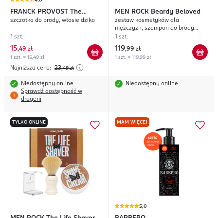
4,8
FRANCK PROVOST
The
MEN ROCK
Beardy Beloved
szczotka do brody, włosie dzika
zestaw kosmetyków dla
Barb'xpert
mężczyzn, szampon do brody
100ml + balsam do brody 100ml +
1 szt.
1 szt.
olejek do brody 30ml
15
119
,
49 zł
,
99 zł
1 szt. = 15,49 zł
1 szt. = 119,99 zł
Najniższa cena:
23
,49
zł
Niedostępny online
Niedostępny online
Sprawdź dostępność w
drogerii
TYLKO ONLINE
MAM WIĘCEJ
5,0