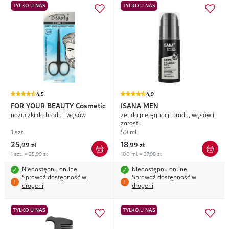
TYLKO U NAS
TYLKO U NAS
4,5
4,9
FOR YOUR BEAUTY
Cosmetic
ISANA MEN
nożyczki do brody i wąsów
żel do pielęgnacji brody, wąsów i
zarostu
1 szt.
50 ml
25
18
,
99 zł
,
99 zł
1 szt. = 25,99 zł
100 ml = 37,98 zł
Niedostępny online
Niedostępny online
Sprawdź dostępność w
Sprawdź dostępność w
drogerii
drogerii
TYLKO U NAS
TYLKO U NAS