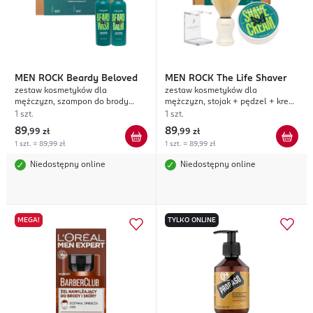
MEN ROCK
Beardy Beloved
MEN ROCK
The Life Shaver
zestaw kosmetyków dla
zestaw kosmetyków dla
mężczyzn, szampon do brody
mężczyzn, stojak + pędzel + krem
100ml + balsam do brody 100ml,
do golenia 100ml, Sicilian Lime
1 szt.
1 szt.
Sicilian Lime
89
89
,
99 zł
,
99 zł
1 szt. = 89,99 zł
1 szt. = 89,99 zł
Niedostępny online
Niedostępny online
MEGA!
TYLKO ONLINE