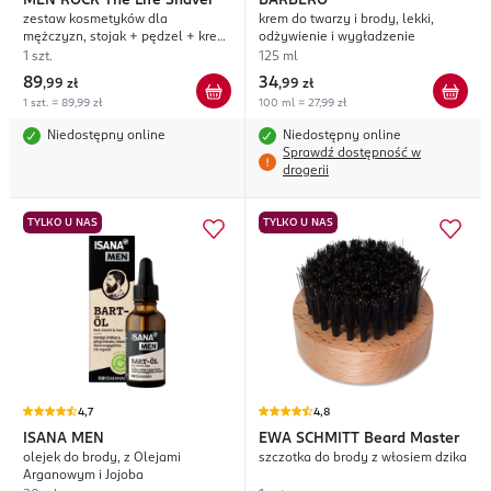
MEN ROCK
The Life Shaver
BARBERO
zestaw kosmetyków dla
krem do twarzy i brody, lekki,
mężczyzn, stojak + pędzel + krem
odżywienie i wygładzenie
do golenia 100ml, Sandalwood
1 szt.
125 ml
89
34
,
99 zł
,
99 zł
1 szt. = 89,99 zł
100 ml = 27,99 zł
Niedostępny online
Niedostępny online
Sprawdź dostępność w
drogerii
TYLKO U NAS
TYLKO U NAS
4,7
4,8
ISANA MEN
EWA SCHMITT
Beard Master
olejek do brody, z Olejami
szczotka do brody z włosiem dzika
Arganowym i Jojoba