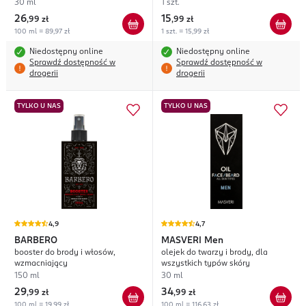
30 ml
1 szt.
26
15
,
99 zł
,
99 zł
100 ml = 89,97 zł
1 szt. = 15,99 zł
Niedostępny online
Niedostępny online
Sprawdź dostępność w
Sprawdź dostępność w
drogerii
drogerii
TYLKO U NAS
TYLKO U NAS
4,9
4,7
BARBERO
MASVERI
Men
booster do brody i włosów,
olejek do twarzy i brody, dla
wzmacniający
wszystkich typów skóry
150 ml
30 ml
29
34
,
99 zł
,
99 zł
100 ml = 19,99 zł
100 ml = 116,63 zł