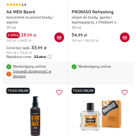
4,8
AA MEN
Beard
PRORASO
Refreshing
koncentrat na porost brody i
olejek do brody, gęstej i
wąsów
wymagającej, z Olejkami z
Eukaliptusa, Bergamotki i
30 ml
30 ml
Rozmarynu
26
54
Z APKĄ
,
99 zł
,
99 zł
100 ml = 89,97 zł
100 ml = 183,30 zł
33
Cena bez apki:
,99
zł
100 ml = 113,30 zł
Najniższa cena:
33
,99
zł
Niedostępny online
Niedostępny online
Sprawdź dostępność w
drogerii
TYLKO ONLINE
TYLKO ONLINE