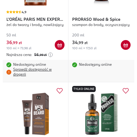
4,9
L'ORÉAL PARIS MEN EXPERT
PRORASO
Wood & Spice
żel do twarzy i brody, nawilżający
szampon do brody, oczyszczający
Barber Club
50 ml
200 ml
36
34
,
99 zł
,
99 zł
100 ml = 73,98 zł
100 ml = 17,50 zł
Najniższa cena:
56
,99
zł
Niedostępny online
Niedostępny online
Sprawdź dostępność w
drogerii
TYLKO ONLINE