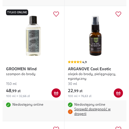
TYLKO ONLINE
4,9
GROOMEN
Wind
ARGANOVE
Cool Exotic
szampon do brody
olejek do brody, pielęgnujący,
egzotyczny
150 ml
30 ml
48
22
,
99 zł
,
99 zł
100 ml = 32,66 zł
100 ml = 76,63 zł
Niedostępny online
Niedostępny online
Sprawdź dostępność w
drogerii