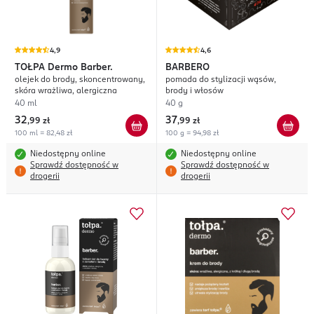
4,9
4,6
TOŁPA
Dermo Barber.
BARBERO
olejek do brody, skoncentrowany,
pomada do stylizacji wąsów,
skóra wrażliwa, alergiczna
brody i włosów
40 ml
40 g
32
37
,
99 zł
,
99 zł
100 ml = 82,48 zł
100 g = 94,98 zł
Niedostępny online
Niedostępny online
Sprawdź dostępność w
Sprawdź dostępność w
drogerii
drogerii