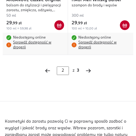
ARGANOVE
Classic Original
HAGI
Men Whisky Barber
balsam do stylizacji i pielęgnacji
szampon do brody i wąsów
zarostu, zmiękcza, odżywia,
dodaje blasku
50 ml
300 ml
29
29
,
99 zł
,
99 zł
100 ml = 59,98 zł
100 ml = 10,00 zł
Niedostępny online
Niedostępny online
Sprawdź dostępność w
Sprawdź dostępność w
drogerii
drogerii
z
3
Kosmetyki do zarostu pozwolą Ci w poprawny sposób zadbać o
wygląd i jakość brody oraz wąsów. Wbrew pozorom, szorstki i
zaniedbany zarost może powodować problemy nie tylko natury