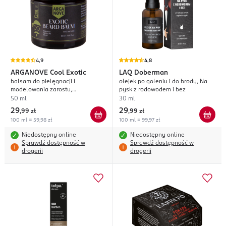
4,9
4,8
ARGANOVE
Cool Exotic
LAQ
Doberman
balsam do pielęgnacji i
olejek po goleniu i do brody, Na
modelowania zarostu,
pysk z rodowodem i bez
egzotyczny, naturalny
50 ml
30 ml
29
29
,
99 zł
,
99 zł
100 ml = 59,98 zł
100 ml = 99,97 zł
Niedostępny online
Niedostępny online
Sprawdź dostępność w
Sprawdź dostępność w
drogerii
drogerii