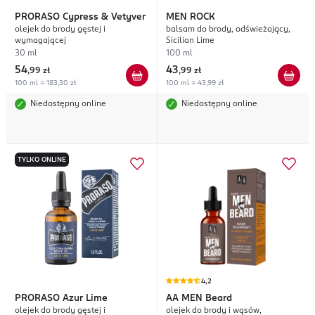
PRORASO
Cypress & Vetyver
MEN ROCK
olejek do brody gęstej i
balsam do brody, odświeżający,
wymagającej
Sicilian Lime
30 ml
100 ml
54
43
,
99 zł
,
99 zł
100 ml = 183,30 zł
100 ml = 43,99 zł
Niedostępny online
Niedostępny online
TYLKO ONLINE
4,2
PRORASO
Azur Lime
AA MEN
Beard
olejek do brody gęstej i
olejek do brody i wąsów,