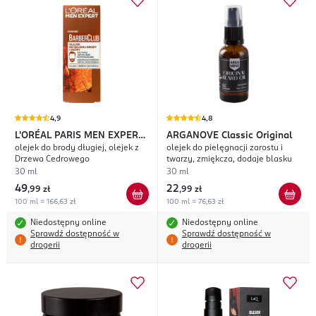
4,9
4,8
L'ORÉAL PARIS MEN EXPERT
ARGANOVE
Classic Original
olejek do brody długiej, olejek z
olejek do pielęgnacji zarostu i
Barber Club
Drzewa Cedrowego
twarzy, zmiękcza, dodaje blasku
30 ml
30 ml
49
22
,
99 zł
,
99 zł
100 ml = 166,63 zł
100 ml = 76,63 zł
Niedostępny online
Niedostępny online
Sprawdź dostępność w
Sprawdź dostępność w
drogerii
drogerii