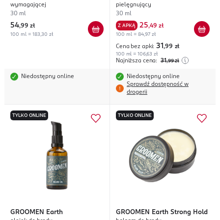
wymagającej
pielęgnujący
30 ml
30 ml
54
25
,
99 zł
Z APKĄ
,
49 zł
100 ml = 183,30 zł
100 ml = 84,97 zł
31
Cena bez apki:
,99
zł
100 ml = 106,63 zł
Najniższa cena:
31
,99
zł
Niedostępny online
Niedostępny online
Sprawdź dostępność w
drogerii
TYLKO ONLINE
TYLKO ONLINE
GROOMEN
Earth
GROOMEN
Earth Strong Hold