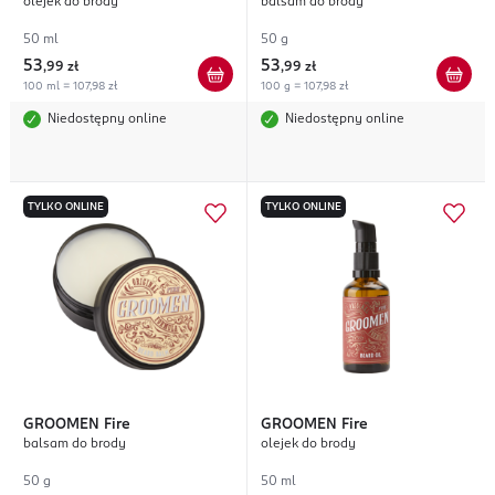
olejek do brody
balsam do brody
50 ml
50 g
53
53
,
99 zł
,
99 zł
100 ml = 107,98 zł
100 g = 107,98 zł
Niedostępny online
Niedostępny online
TYLKO ONLINE
TYLKO ONLINE
GROOMEN
Fire
GROOMEN
Fire
balsam do brody
olejek do brody
50 g
50 ml