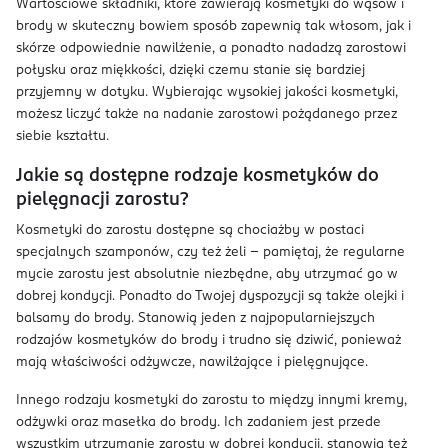
Wartościowe składniki, które zawierają kosmetyki do wąsów i
brody w skuteczny bowiem sposób zapewnią tak włosom, jak i
skórze odpowiednie nawilżenie, a ponadto nadadzą zarostowi
połysku oraz miękkości, dzięki czemu stanie się bardziej
przyjemny w dotyku. Wybierając wysokiej jakości kosmetyki,
możesz liczyć także na nadanie zarostowi pożądanego przez
siebie kształtu.
Jakie są dostępne rodzaje kosmetyków do
pielęgnacji zarostu?
Kosmetyki do zarostu dostępne są chociażby w postaci
specjalnych szamponów, czy też żeli – pamiętaj, że regularne
mycie zarostu jest absolutnie niezbędne, aby utrzymać go w
dobrej kondycji. Ponadto do Twojej dyspozycji są także olejki i
balsamy do brody. Stanowią jeden z najpopularniejszych
rodzajów kosmetyków do brody i trudno się dziwić, ponieważ
mają właściwości odżywcze, nawilżające i pielęgnujące.
Innego rodzaju kosmetyki do zarostu to między innymi kremy,
odżywki oraz masełka do brody. Ich zadaniem jest przede
wszystkim utrzymanie zarostu w dobrej kondycji, stanowią też