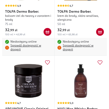
4,9
4,7
TOŁPA
Dermo Barber.
TOŁPA
Dermo Barber.
balsam-żel do twarzy z zarostem i
krem do brody, skóra wrażliwa,
brodą
alergiczna
75 ml
50 ml
32
32
,
99 zł
,
99 zł
100 ml = 43,99 zł
100 ml = 65,98 zł
Niedostępny online
Niedostępny online
Sprawdź dostępność w
Sprawdź dostępność w
drogerii
drogerii
4,7
5,0