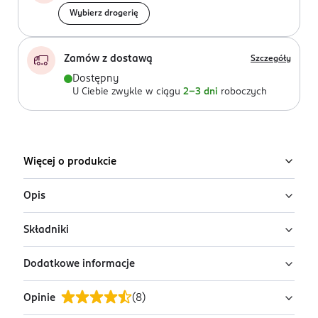
Wybierz drogerię
Zamów z dostawą
Szczegóły
Dostępny
U Ciebie zwykle w ciągu
2-3 dni
roboczych
Więcej o produkcie
Opis
Składniki
Modelująca pomada do brody i wąsów. Stworzona, aby
zmiękczyć, ujarzmić i wymodelować zarost, kiedy jesteś
Dodatkowe informacje
w potrzebie.
Ingredients:
Brassica Campestris (Rapeseed) Seed Oil,
Hydroxystearic Acid, Parfum, Stearic Acid, Helianthus
Opinie
(
8
)
Główne cechy produktu:
Annuus (Sunflower) Seed Oil, Butyrospermum Parkii
PRZYGOTOWANIE I STOSOWANIE