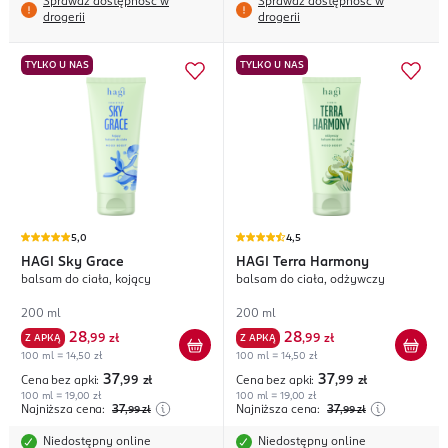
Sprawdź dostępność w
Sprawdź dostępność w
drogerii
drogerii
TYLKO U NAS
TYLKO U NAS
5,0
4,5
HAGI
Sky Grace
HAGI
Terra Harmony
balsam do ciała, kojący
balsam do ciała, odżywczy
200 ml
200 ml
28
28
Z APKĄ
,
99 zł
Z APKĄ
,
99 zł
100 ml = 14,50 zł
100 ml = 14,50 zł
37
37
Cena bez apki:
,99
zł
Cena bez apki:
,99
zł
100 ml = 19,00 zł
100 ml = 19,00 zł
Najniższa cena:
37
Najniższa cena:
37
,99
zł
,99
zł
Niedostępny online
Niedostępny online