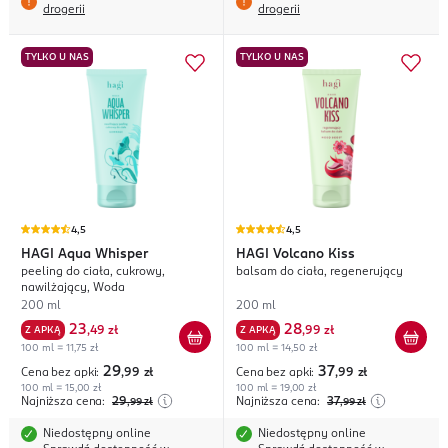
drogerii
drogerii
TYLKO U NAS
TYLKO U NAS
4,5
4,5
HAGI
Aqua Whisper
HAGI
Volcano Kiss
peeling do ciała, cukrowy,
balsam do ciała, regenerujący
nawilżający, Woda
200 ml
200 ml
23
28
Z APKĄ
,
49 zł
Z APKĄ
,
99 zł
100 ml = 11,75 zł
100 ml = 14,50 zł
29
37
Cena bez apki:
,99
zł
Cena bez apki:
,99
zł
100 ml = 15,00 zł
100 ml = 19,00 zł
Najniższa cena:
29
Najniższa cena:
37
,99
zł
,99
zł
Niedostępny online
Niedostępny online