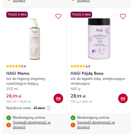
drogerii
drogerii
TYLKO U NAS
TYLKO U NAS
5,0
4,9
HAGI
Mama
HAGI
Pójdę Boso
żel do higieny intymnej,
sól do kąpieli stóp, zmiękczająco-
nawilżająco-kojący
relaksująca
200 ml
480 g
26
28
,
99 zł
,
99 zł
100 ml = 13,50 zł
100 g = 6,04 zł
Najniższa cena:
31
,99
zł
Niedostępny online
Niedostępny online
Sprawdź dostępność w
Sprawdź dostępność w
drogerii
drogerii