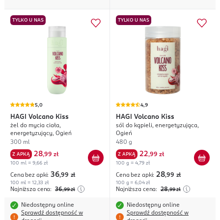
TYLKO U NAS
TYLKO U NAS
5,0
4,9
HAGI
Volcano Kiss
HAGI
Volcano Kiss
żel do mycia ciała,
sól do kąpieli, energetyzująca,
energetyzujący, Ogień
Ogień
300 ml
480 g
28
22
Z APKĄ
,
99 zł
Z APKĄ
,
99 zł
100 ml = 9,66 zł
100 g = 4,79 zł
36
28
Cena bez apki:
,99
zł
Cena bez apki:
,99
zł
100 ml = 12,33 zł
100 g = 6,04 zł
Najniższa cena:
36
Najniższa cena:
28
,99
zł
,99
zł
Niedostępny online
Niedostępny online
Sprawdź dostępność w
Sprawdź dostępność w