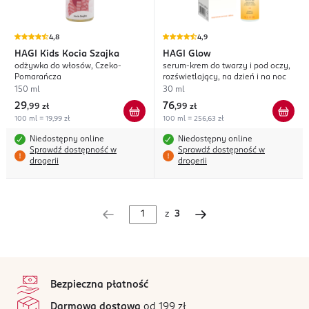
4,8
4,9
HAGI
Kids Kocia Szajka
HAGI
Glow
odżywka do włosów, Czeko-
serum-krem do twarzy i pod oczy,
Pomarańcza
rozświetlający, na dzień i na noc
150 ml
30 ml
29
76
,
99 zł
,
99 zł
100 ml = 19,99 zł
100 ml = 256,63 zł
Niedostępny online
Niedostępny online
Sprawdź dostępność w
Sprawdź dostępność w
drogerii
drogerii
z
3
stopka
Bezpieczna płatność
Darmowa dostawa
od 199 zł