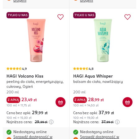
drogerii
drogerii
TYLKO U NAS
TYLKO U NAS
4,9
4,8
HAGI
Volcano Kiss
HAGI
Aqua Whisper
peeling do ciała, energetyzujący,
balsam do ciała, nawilżający
cukrowy, Ogień
200 ml
200 ml
23
28
Z APKĄ
,
49 zł
Z APKĄ
,
99 zł
100 ml = 11,75 zł
100 ml = 14,50 zł
29
37
Cena bez apki:
,99
zł
Cena bez apki:
,99
zł
100 ml = 15,00 zł
100 ml = 19,00 zł
Najniższa cena:
29
Najniższa cena:
37
,99
zł
,99
zł
Niedostępny online
Niedostępny online
Sprawdź dostępność w
Sprawdź dostępność w