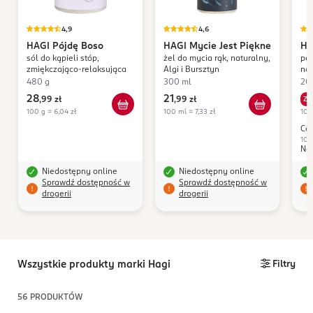
4,9
4,6
HAGI
Pójdę Boso
HAGI
Mycie Jest Piękne
HA
sól do kąpieli stóp,
żel do mycia rąk, naturalny,
pee
zmiękczająco-relaksująca
Algi i Bursztyn
na
480 g
300 ml
20
28
21
,
99 zł
,
99 zł
Z 
100 g = 6,04 zł
100 ml = 7,33 zł
100
Cen
100
Naj
Niedostępny online
Niedostępny online
Sprawdź dostępność w
Sprawdź dostępność w
drogerii
drogerii
Wszystkie produkty marki Hagi
Filtry
56
PRODUKTÓW