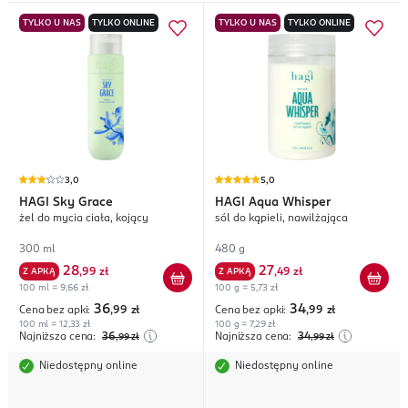
TYLKO U NAS
TYLKO ONLINE
TYLKO U NAS
TYLKO ONLINE
3,0
5,0
HAGI
Sky Grace
HAGI
Aqua Whisper
żel do mycia ciała, kojący
sól do kąpieli, nawilżająca
300 ml
480 g
28
27
Z APKĄ
,
99 zł
Z APKĄ
,
49 zł
100 ml = 9,66 zł
100 g = 5,73 zł
36
34
Cena bez apki:
,99
zł
Cena bez apki:
,99
zł
100 ml = 12,33 zł
100 g = 7,29 zł
Najniższa cena:
36
Najniższa cena:
34
,99
zł
,99
zł
Niedostępny online
Niedostępny online