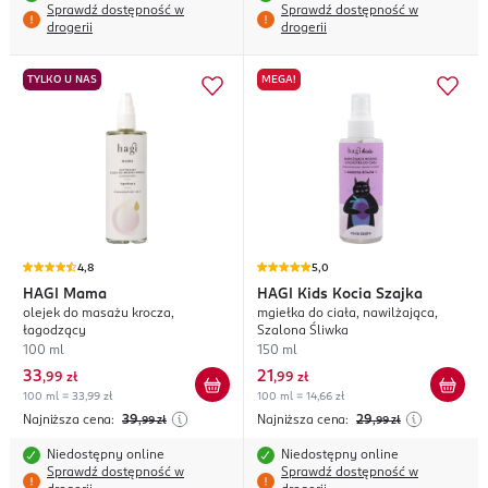
Sprawdź dostępność w
Sprawdź dostępność w
drogerii
drogerii
TYLKO U NAS
MEGA!
4,8
5,0
HAGI
Mama
HAGI
Kids Kocia Szajka
olejek do masażu krocza,
mgiełka do ciała, nawilżająca,
łagodzący
Szalona Śliwka
100 ml
150 ml
33
21
,
99 zł
,
99 zł
100 ml = 33,99 zł
100 ml = 14,66 zł
Najniższa cena:
39
Najniższa cena:
29
,99
zł
,99
zł
Niedostępny online
Niedostępny online
Sprawdź dostępność w
Sprawdź dostępność w