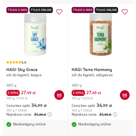
TYLKO U NAS
TYLKO ONLINE
TYLKO U NAS
TYLKO ONLINE
5,0
HAGI
Sky Grace
HAGI
Terra Harmony
sól do kąpieli, kojąca
sól do kąpieli, odżywcza
480 g
480 g
27
27
Z APKĄ
,
49 zł
Z APKĄ
,
49 zł
100 g = 5,73 zł
100 g = 5,73 zł
34
34
Cena bez apki:
,99
zł
Cena bez apki:
,99
zł
100 g = 7,29 zł
100 g = 7,29 zł
Najniższa cena:
34
Najniższa cena:
34
,99
zł
,99
zł
Niedostępny online
Niedostępny online