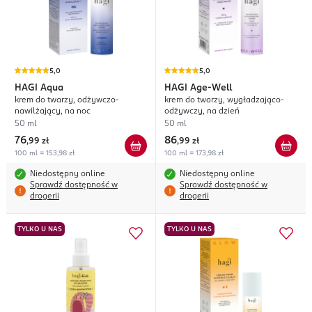
5,0
5,0
HAGI
Aqua
HAGI
Age-Well
krem do twarzy, odżywczo-
krem do twarzy, wygładzająco-
nawilżający, na noc
odżywczy, na dzień
50 ml
50 ml
76
86
,
99 zł
,
99 zł
100 ml = 153,98 zł
100 ml = 173,98 zł
Niedostępny online
Niedostępny online
Sprawdź dostępność w
Sprawdź dostępność w
drogerii
drogerii
TYLKO U NAS
TYLKO U NAS