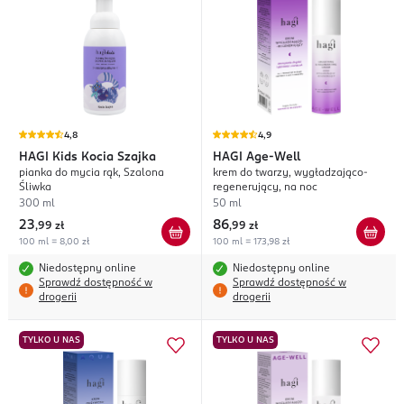
4,8
4,9
HAGI
Kids Kocia Szajka
HAGI
Age-Well
pianka do mycia rąk, Szalona
krem do twarzy, wygładzająco-
Śliwka
regenerujący, na noc
300 ml
50 ml
23
86
,
99 zł
,
99 zł
100 ml = 8,00 zł
100 ml = 173,98 zł
Niedostępny online
Niedostępny online
Sprawdź dostępność w
Sprawdź dostępność w
drogerii
drogerii
TYLKO U NAS
TYLKO U NAS