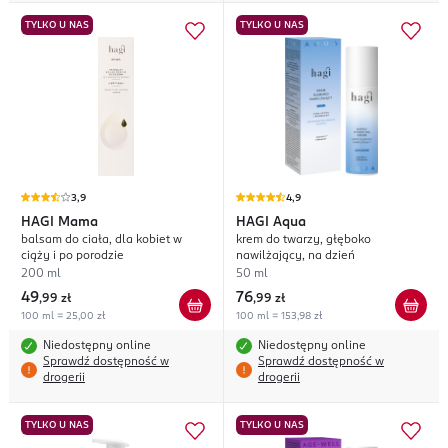
TYLKO U NAS
TYLKO U NAS
3,9
4,9
HAGI
Mama
HAGI
Aqua
balsam do ciała, dla kobiet w
krem do twarzy, głęboko
ciąży i po porodzie
nawilżający, na dzień
200 ml
50 ml
49
76
,
99 zł
,
99 zł
100 ml = 25,00 zł
100 ml = 153,98 zł
Niedostępny online
Niedostępny online
Sprawdź dostępność w
Sprawdź dostępność w
drogerii
drogerii
TYLKO U NAS
TYLKO U NAS