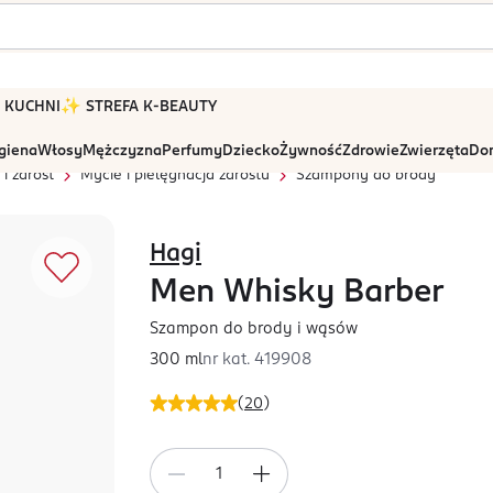
 W KUCHNI
✨ STREFA K-BEAUTY
igiena
Włosy
Mężczyzna
Perfumy
Dziecko
Żywność
Zdrowie
Zwierzęta
Dom
i zarost
Mycie i pielęgnacja zarostu
Szampony do brody
Hagi
Men Whisky Barber
Szampon do brody i wąsów
300 ml
nr kat.
419908
(
20
)