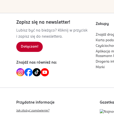
biuro@hagi.com.pl
600964243
PL-Polska
Zapisz się na newsletter!
Kod EAN
Zakupy
5 904302 000773
Lubisz być na bieżąco? Kliknij w przycisk
Znajdź drog
i zapisz się do newslettera.
Karta pod
Czyścioch
Dołączam!
Aplikacja 
Rossmann P
Drogeria i
Znajdź nas również na:
Marki
Przydatne informacje
Gazetk
Jak złożyć zamówienie?