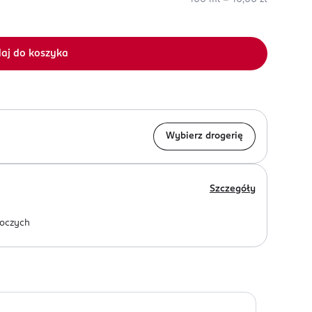
aj do koszyka
Wybierz drogerię
Szczegóły
oczych