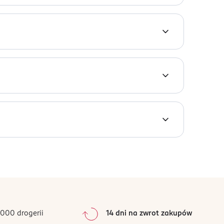
on ma oryginalny, głęboki zapach, z nutami
henol, Hydrolyzed Wheat Protein, Humulus Lupulus
getable Glycerides Citrate, Guar
środowiskowe oraz resztki jedzenia. Zadbaj o
0
%
0
%
0
%
0
%
000 drogerii
14 dni na zwrot zakupów
0
%