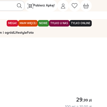
Pobierz Apkę!
MEGA!
MAM WIĘCEJ
NOWE
TYLKO U NAS
TYLKO ONLINE
 i ogród
Lifestyle
Foto
29
,99
zł
100 ml = 10,00 zł