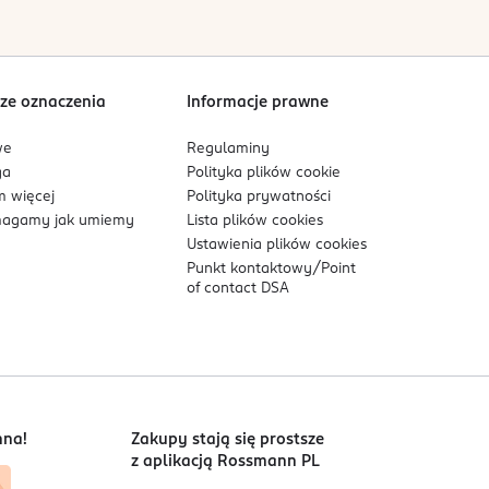
Sortowanie wg
data: od najnowszej
ze oznaczenia
Informacje prawne
we
Regulaminy
ga
Polityka plików
cookie
 więcej
Polityka prywatności
agamy jak umiemy
Lista plików
cookies
Ustawienia plików
cookies
Punkt kontaktowy/
Point
of contact DSA
nna!
Zakupy stają się prostsze
z aplikacją Rossmann PL