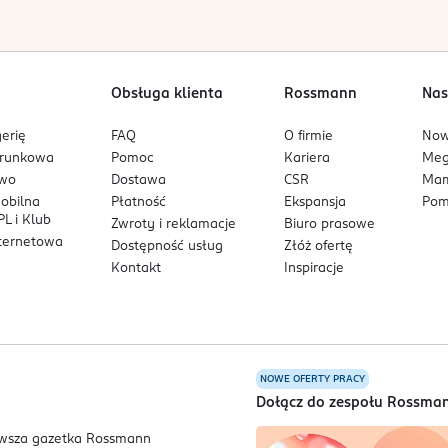
Obsługa klienta
Rossmann
Nas
erię
FAQ
O firmie
No
arunkowa
Pomoc
Kariera
Me
owo
Dostawa
CSR
Mam
mobilna
Płatność
Ekspansja
Pom
L i Klub
Zwroty i reklamacje
Biuro prasowe
nternetowa
Dostępność usług
Złóż ofertę
Kontakt
Inspiracje
NOWE OFERTY PRACY
a
Dołącz do zespołu Rossma