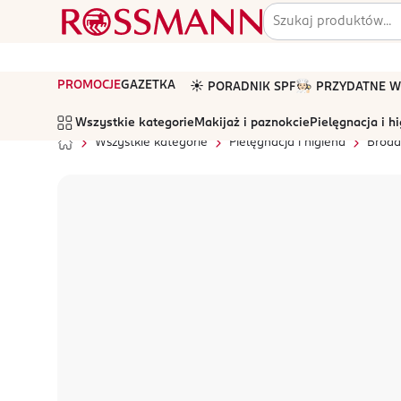
PROMOCJE
GAZETKA
☀️ PORADNIK SPF
🧑🏻‍🍳 PRZYDATNE
Wszystkie kategorie
Makijaż i paznokcie
Pielęgnacja i h
Wszystkie kategorie
Pielęgnacja i higiena
Broda 