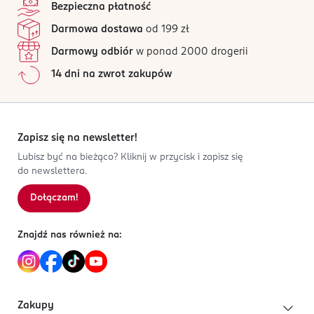
Bezpieczna płatność
Testowany dermatologicznie.
W razie dostania się produktu do oczu, obficie
Jak działają opinie?
Darmowa dostawa
od 199 zł
przepłukać wodą
Darmowy odbiór
w ponad 2000 drogerii
OSOBA/PODMIOT ODPOWIEDZIALNY
14 dni na zwrot zakupów
Ludovico Marteli SrL
VIA FAENTINA 169
50014
FIESOLE - FIRENZE
Zapisz się na newsletter!
ludovico_martelli@proraso.com
Lubisz być na bieżąco? Kliknij w przycisk i zapisz się
668675684
do newslettera.
IT-Włochy
Dołączam!
Kod EAN
8 004395 007431
Znajdź nas również na:
Zakupy